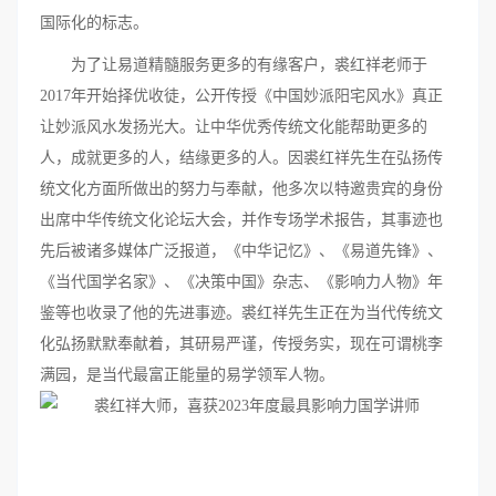
国际化的标志。
为了让易道精髓服务更多的有缘客户，裘红祥老师于
2017年开始择优收徒，公开传授《中国妙派阳宅风水》真正
让妙派风水发扬光大。让中华优秀传统文化能帮助更多的
人，成就更多的人，结缘更多的人。因裘红祥先生在弘扬传
统文化方面所做出的努力与奉献，他多次以特邀贵宾的身份
出席中华传统文化论坛大会，并作专场学术报告，其事迹也
先后被诸多媒体广泛报道，《中华记忆》、《易道先锋》、
《当代国学名家》、《决策中国》杂志、《影响力人物》年
鉴等也收录了他的先进事迹。裘红祥先生正在为当代传统文
化弘扬默默奉献着，其研易严谨，传授务实，现在可谓桃李
满园，是当代最富正能量的易学领军人物。