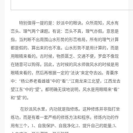
特别值得一提的是：妙派中的眼诀。众所周知，风水有
峦头、理气两个课题。有说：峦头不真，理气亦假。意思是
指，当判断不出周围山水形势的形峦格局，所有的理气计算
都是假的、算出来的也不准。山水形势不是用计算的，而是
用眼睛来看的。古时候，物质匮乏、交通不便，罗盘不像现
在随意可以购得。因此，古时候的风水师做风水的时候是用
眼睛来看的，然后再根据一定的“法诀”来定夺吉凶。青囊序
中：“杨公养老看雌雄”中的“看”;“江南龙来江北望，江西龙去
望江东”中的“望”。都明确无误地说明，风水是用眼睛来“看”
和“望”的。
在妙派风水里，内功就是指修炼。这种修炼并非指打坐
练功，而是有着一套严格的修炼方法和程序。修炼内功的作
用有三个，1、自我保护、自我净化;2、提升自己的能量;3、