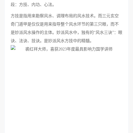
段：方技、内功、心法。
方技是指用来勘察风水、调理布局的风水技术。而三元玄空
奇门遁甲是仅仅是用来指导整个风水环节的第三只眼，而不
是妙派风水操作的主体。妙派风水中，独有的“风水三诀”：眼
诀、法诀、技诀。是妙派风水方技中的精髓。