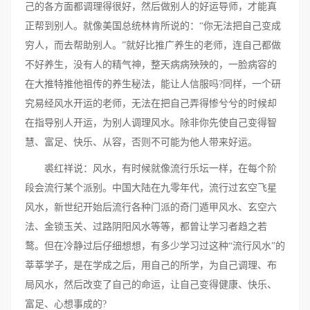
己的各方面都调理得很好，然后做别人的好运导师，才能真
正帮到别人。就像美国总统林肯所说的：“你无法把自己变成
穷人，而去帮助别人。”就好比推广养生的老师，连自己都做
不好养生，没有人的精气神，整天病病殃殃的，一脸病容的
在大推特推他祖传的养生秘法，能让人信服吗?同样，一个研
究易经风水开运的老师，无法在把自己弄得惨兮兮的时候却
在指导别人开运，为别人调理风水。除非你先使自己变得智
慧、富足、快乐、从容，否则不可能为他人带来好运。
裘红祥说：风水，有时候就像流行乐坛一样，在每个阶
段会流行某个派别。中国大陆在九零年代，流行过玄空飞星
风水，新世纪开始后流行各种门派的奇门遁甲风水、玄空六
法、金锁玉关、过路阴阳风水等等，都曾让学习者趋之若
鹜。但在冷静过后仔细想想，有多少学习过这种“流行风水”的
莘莘学子，是在学成之后，用自己的所学，为自己调理、布
局风水，然后改变了自己的命运，让自己变得健康、快乐、
富足、心想事成的?