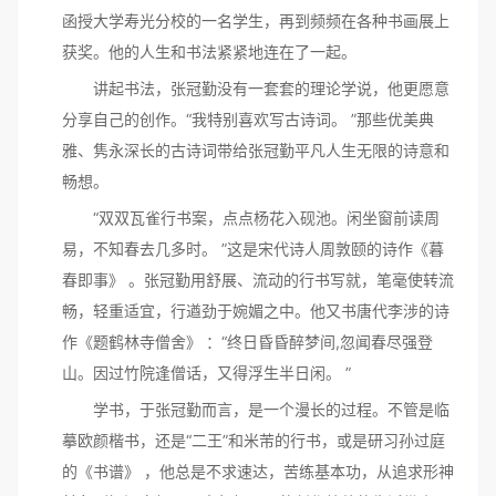
函授大学寿光分校的一名学生，再到频频在各种书画展上
获奖。他的人生和书法紧紧地连在了一起。
讲起书法，张冠勤没有一套套的理论学说，他更愿意
分享自己的创作。“我特别喜欢写古诗词。 ”那些优美典
雅、隽永深长的古诗词带给张冠勤平凡人生无限的诗意和
畅想。
“双双瓦雀行书案，点点杨花入砚池。闲坐窗前读周
易，不知春去几多时。 ”这是宋代诗人周敦颐的诗作《暮
春即事》 。张冠勤用舒展、流动的行书写就，笔毫使转流
畅，轻重适宜，行遒劲于婉媚之中。他又书唐代李涉的诗
作《题鹤林寺僧舍》 ：“终日昏昏醉梦间,忽闻春尽强登
山。因过竹院逢僧话，又得浮生半日闲。 ”
学书，于张冠勤而言，是一个漫长的过程。不管是临
摹欧颜楷书，还是“二王”和米芾的行书，或是研习孙过庭
的《书谱》 ，他总是不求速达，苦练基本功，从追求形神