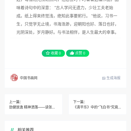
味着诗句中的深意： “古人学问无遗力，少壮工夫老始
成。纸上得来终觉浅，绝知此事要躬行。 ”他说，习书一
生，只觉学无止境，书海浩渺，迎朝阳也好、落日也好，
光阴深处，岁月静好。与书法相伴，是人生最大的幸事。
收藏
0
点赞
0
生成海报
中国书画网
上一篇：
下一篇：
劲健放逸 精神洒落——读张维忠楷书艺术有感
《清平乐》中的“飞白书”究竟啥样？
相关推荐