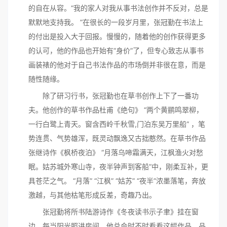
的自在从容。“我的家人对我从事书法创作并不反对，总是
默默地支持我。 ”在很长的一段岁月里，张冠勤在书法上
的付出是投入大于回报。慢慢的，随着他的创作获得更多
的认可，他的作品也开始有“身价”了，但专心致志从事书
画装裱的他对于自己书法作品的市场倒并非很在意，而是
随性随缘。
除了研习行书，张冠勤也在草书创作上下了一番功
夫。他创作的草书作品杜甫《绝句》 “两个黄鹂鸣翠柳，
一行白鹭上青天。窗含西岭千秋雪,门泊东吴万里船” ，笔
势连贯、气势雄浑，既灵动飘逸又古拙憨然。在草书作品
张继诗作《枫桥夜泊》 “月落乌啼霜满天，江枫渔火对愁
眠。姑苏城外寒山寺，夜半钟声到客船”中，刚柔互补，更
具苍茫之气。 “月落” “江枫” “姑苏” “夜半”浓墨落笔，奔放
激越，与其他枯笔形成反差，奇趣乃出。
张冠勤将所书陆游诗作《冬夜读书示子聿》挂在窗
边，每当阳光照进房间，他总会时不时看看这幅作品，品