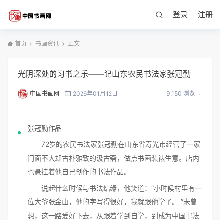
登录
注册
首页
书画资讯
正文
光阴深处的习书之乐——记山东农民书法家张冠勤
中国书画网
2026年01月12日
9,150 浏览
张冠勤作品
72岁的农民书法家张冠勤在山东省寿光市经营了一家
门面不大却古朴雅致的汲古斋，做点书画装裱生意。店内
也悬挂着他自己创作的书法作品。
说起什么时候与书法结缘，他笑道：“小时候村里有一
位大爷张金山，他的字写得很好，我就跟他学了。 ”未曾
想，这一路爱好下去，从跟着学到自学，到成为中国书法