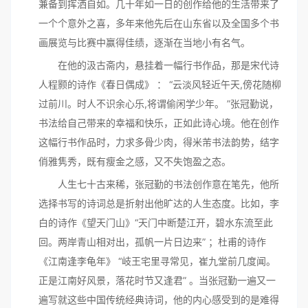
兼备到挥洒自如。几十年如一日的创作给他的生活带来了
一个个意外之喜，多年来他先后在山东省以及全国多个书
画展览与比赛中赢得佳绩，逐渐在当地小有名气。
在他的汲古斋内，悬挂着一幅行书作品，那是宋代诗
人程颢的诗作《春日偶成》 ： “云淡风轻近午天,傍花随柳
过前川。时人不识余心乐,将谓偷闲学少年。 ”张冠勤说，
书法给自己带来的幸福和快乐，正如此诗心境。他在创作
这幅行书作品时，力求多骨少肉，得米芾书法韵势，结字
俏雅隽秀，既有瘦金之感，又不失饱盈之态。
人生七十古来稀，张冠勤的书法创作意在笔先，他所
选择书写的诗词总是折射出他旷达的人生态度。比如，李
白的诗作《望天门山》“天门中断楚江开，碧水东流至此
回。两岸青山相对出，孤帆一片日边来” ；杜甫的诗作
《江南逢李龟年》 “岐王宅里寻常见，崔九堂前几度闻。
正是江南好风景，落花时节又逢君” 。当张冠勤一遍又一
遍写就这些中国传统经典诗词，他的内心感受到的是难得