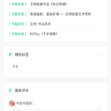
[ 书画商城 ]
王明绘画作品《秋日荷塘》
[ 书画名家 ]
笔端逸韵，墨染虾魂——王明绘画艺术赏析
[ 书画资讯 ]
王伟-书法武术
[ 书画商城 ]
杜灼山《千岁胡杨》
随机标签
分享
最新评论
中国书画网：