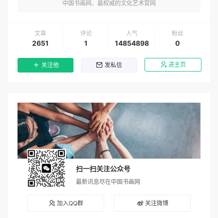
中国书画网，最权威的文化艺术官网
文章
评论
人气
粉丝
2651
1
14854898
0
进主页
关注他
发私信
扫一扫关注公众号
最新讯息尽在中国书画网
加入QQ群
关注微博