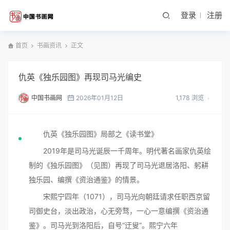
登录
注册
首页
书画资讯
正文
仇英《独乐园图》再现司马光编史
中国书画网
2026年01月12日
1,178 浏览
仇英《独乐园图》局部之《读书堂》
2019年是司马光诞辰一千周年。明代著名画家仇英绘
制的《独乐园图》（见图）再现了司马光退居洛阳、躬耕
独乐园、编撰《资治通鉴》的情景。
宋熙宁四年（1071），司马光向朝廷请求任职西京留
司御史台，淡出政治，心无旁骛，一心一意编撰《资治通
鉴》。司马光到洛阳后，自号“迂叟”。熙宁六年