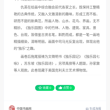
仇英在绘画中综合融会前代各家之长，既保持工整精
艳的古典传统，又融入文雅清新的趣味，形成工而不板、
研而不甜的新典范，所画人物、山水、花鸟、界画，无不
精妙。《独乐园图》中的竹林、人物、建筑、家具、景
色、台观，皆借鉴古贤名笔，斟酌而成，都是一笔一画地
精描细染，清晰明丽。画面中司马光反复出现，体现出他
的“独乐”之趣。
画卷后拖尾接裱为文徵明书《独乐园记》《独乐园七
咏》，苏东坡《独乐园诗》，另项禹揆等人题跋，孙家鼐
等人观款。此卷现藏于美国克利夫兰艺术博物馆。
收藏
0
点赞
0
生成海报
中国书画网