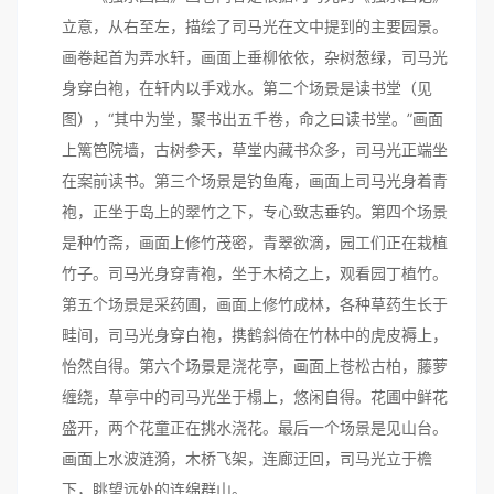
立意，从右至左，描绘了司马光在文中提到的主要园景。
画卷起首为弄水轩，画面上垂柳依依，杂树葱绿，司马光
身穿白袍，在轩内以手戏水。第二个场景是读书堂（见
图），“其中为堂，聚书出五千卷，命之曰读书堂。”画面
上篱笆院墙，古树参天，草堂内藏书众多，司马光正端坐
在案前读书。第三个场景是钓鱼庵，画面上司马光身着青
袍，正坐于岛上的翠竹之下，专心致志垂钓。第四个场景
是种竹斋，画面上修竹茂密，青翠欲滴，园工们正在栽植
竹子。司马光身穿青袍，坐于木椅之上，观看园丁植竹。
第五个场景是采药圃，画面上修竹成林，各种草药生长于
畦间，司马光身穿白袍，携鹤斜倚在竹林中的虎皮褥上，
怡然自得。第六个场景是浇花亭，画面上苍松古柏，藤萝
缠绕，草亭中的司马光坐于榻上，悠闲自得。花圃中鲜花
盛开，两个花童正在挑水浇花。最后一个场景是见山台。
画面上水波涟漪，木桥飞架，连廊迂回，司马光立于檐
下，眺望远处的连绵群山。