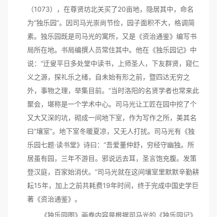
（1073），在尊贤坊北关买了20亩地，隐居其中，命名
为“独乐园”。因司马光崇尚节俭，园子面积不大，格调简
素。独乐园既是司马光的寓所，又是《资治通鉴》编写书
局所在地。书局编撰人员常住其中。他在《独乐园记》中
说：“迂叟平日多处堂中读书，上师圣人，下友群贤，窥仁
义之源，探礼乐之绪，自未始有形之前，暨四达无穷之
外，事物之理，举集目前。”当时洛阳的名贤学者也常来此
聚会，堪称是一个学术中心。司马光让工匠在园中挖了个
又大又深的坑，砌成一间地下室，作为写作之所，美其名
曰“壤室”。地下室冬暖夏凉，又无人打扰。司马光有《独
乐园七题·读书堂》诗曰：“吾爱董仲舒，穷经守幽独。所
居虽有园，三年不游目。邪说远去耳，圣言饱充腹。发策
登汉庭，百家始消伏。”司马光就在这间壤室里默默辛勤耕
耘15年，加上之前共耗费19年时间，终于完成中国史学巨
著《资治通鉴》。
《独乐园图》画卷内容是根据司马光的《独乐园记》