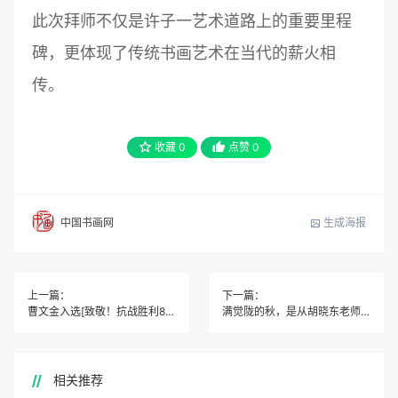
此次拜师不仅是许子一艺术道路上的重要里程
碑，更体现了传统书画艺术在当代的薪火相
传。
收藏
0
点赞
0
生成海报
中国书画网
上一篇：
下一篇：
曹文金入选[致敬！抗战胜利80周年]中国好品牌艺术名家书画
满觉陇的秋，是从胡晓东老师家的桂花糕香开始的
相关推荐