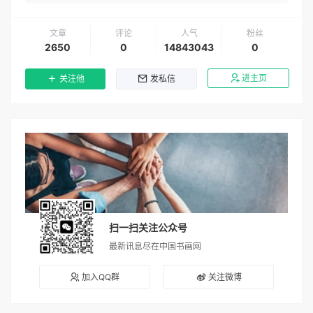
文章
评论
人气
粉丝
2650
0
14843043
0
进主页
关注他
发私信
扫一扫关注公众号
最新讯息尽在中国书画网
加入QQ群
关注微博