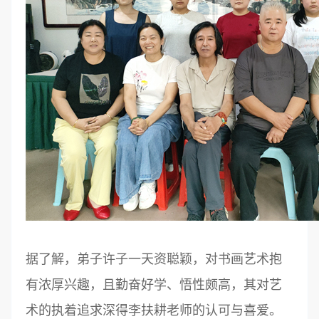
据了解，弟子许子一天资聪颖，对书画艺术抱
有浓厚兴趣，且勤奋好学、悟性颇高，其对艺
术的执着追求深得李扶耕老师的认可与喜爱。