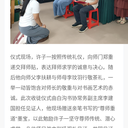
仪式现场，许子一按照传统礼仪，向师门郑重
递交拜师贴，表达拜师求学的诚意与决心。随
后他向师父李扶耕与师母李玟羽行敬茶礼，一
举一动皆饱含对师长的敬重与对书画艺术的赤
诚。此次收徒仪式由白沟书协常务副主席李建
国担任见证人，他现场赠送亲笔书写的“尊师重
道”墨宝，以此勉励许子一坚守尊师传统、潜心