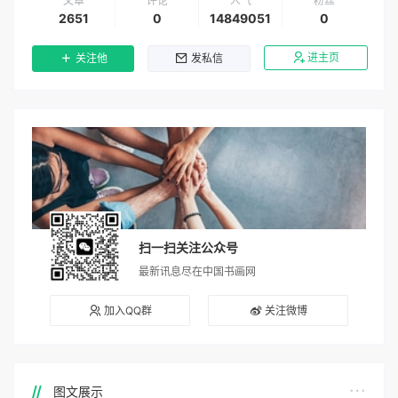
文章
评论
人气
粉丝
2651
0
14849051
0
进主页
关注他
发私信
扫一扫关注公众号
最新讯息尽在中国书画网
加入QQ群
关注微博
图文展示