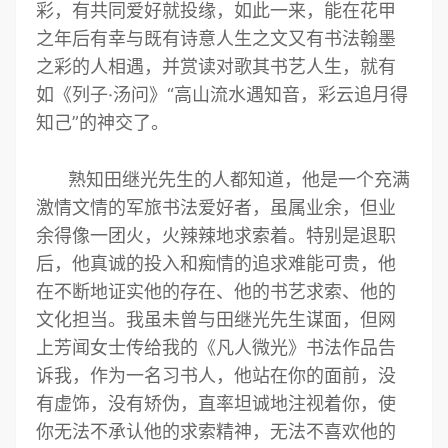
彩，有共同爱好就投缘，如此一来，能在花甲
之年后有幸与既有诗意人生之文又有书法翰墨
之彩的人相遇，并赏读对歌其书艺人生，就有
如《列子·汤问》“高山流水遇知音，彩云追月得
知己”的神交了。
熟知田继光先生的人都知道，他是一个充满
激情文情的军旅书法爱好者，虽属业余，但业
余得像一团火，火辣辣地求索着。特别是退职
后，他真诚的投入和痴情的追求难能可贵，他
在不断地证实他的存在、他的书艺求索、他的
文化担当。我虽未曾与田继光先生谋面，但网
上芳闻女士传给我的《凡人微光》书法作品告
诉我，作为一名习书人，他站在你的面前，没
有虚饰，没有矫伪，直率坦诚地注视着你，使
你无法不承认他的求索精神，无法不喜欢他的