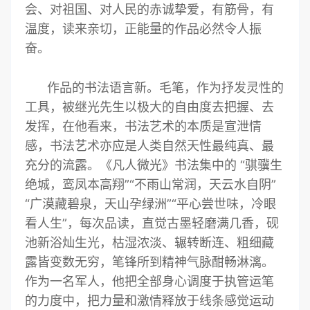
会、对祖国、对人民的赤诚挚爱，有筋骨，有
温度，读来亲切，正能量的作品必然令人振
奋。
作品的书法语言新。毛笔，作为抒发灵性的
工具，被继光先生以极大的自由度去把握、去
发挥，在他看来，书法艺术的本质是宣泄情
感，书法艺术亦应是人类自然天性最纯真、最
充分的流露。《凡人微光》书法集中的 “骐骥生
绝城，鸾凤本高翔”“不雨山常润，天云水自阴”
“广漠藏碧泉，天山孕绿洲”“平心尝世味，冷眼
看人生”，每次品读，直觉古墨轻磨满几香，砚
池新浴灿生光，枯湿浓淡、辗转断连、粗细藏
露皆变数无穷，笔锋所到精神气脉酣畅淋漓。
作为一名军人，他把全部身心调度于执管运笔
的力度中，把力量和激情释放于线条感觉运动