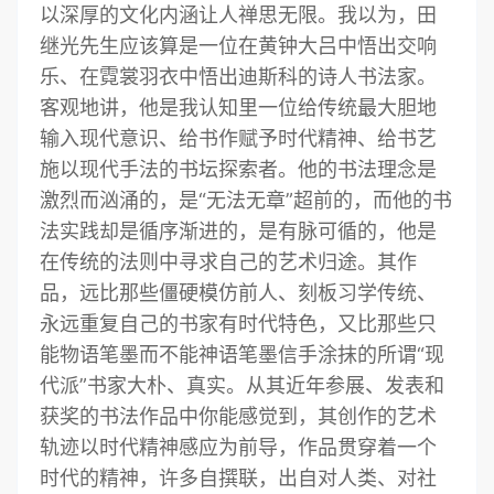
以深厚的文化内涵让人禅思无限。我以为，田
继光先生应该算是一位在黄钟大吕中悟出交响
乐、在霓裳羽衣中悟出迪斯科的诗人书法家。
客观地讲，他是我认知里一位给传统最大胆地
输入现代意识、给书作赋予时代精神、给书艺
施以现代手法的书坛探索者。他的书法理念是
激烈而汹涌的，是“无法无章”超前的，而他的书
法实践却是循序渐进的，是有脉可循的，他是
在传统的法则中寻求自己的艺术归途。其作
品，远比那些僵硬模仿前人、刻板习学传统、
永远重复自己的书家有时代特色，又比那些只
能物语笔墨而不能神语笔墨信手涂抹的所谓“现
代派”书家大朴、真实。从其近年参展、发表和
获奖的书法作品中你能感觉到，其创作的艺术
轨迹以时代精神感应为前导，作品贯穿着一个
时代的精神，许多自撰联，出自对人类、对社