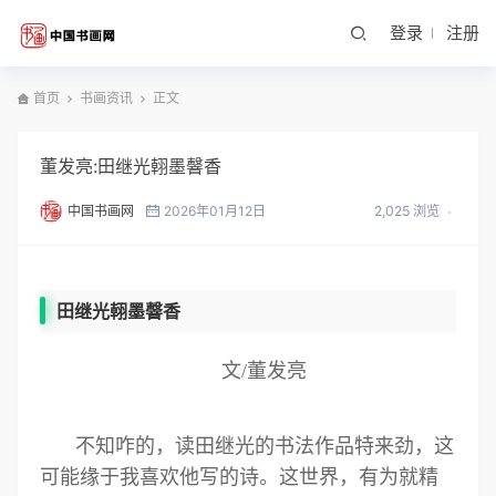
登录
注册
首页
书画资讯
正文
董发亮:田继光䎐墨韾香
中国书画网
2026年01月12日
2,025 浏览
田继光䎐墨韾香
文/董发亮
不知咋的，读田继光的书法作品特来劲，这
可能缘于我喜欢他写的诗。这世界，有为就精