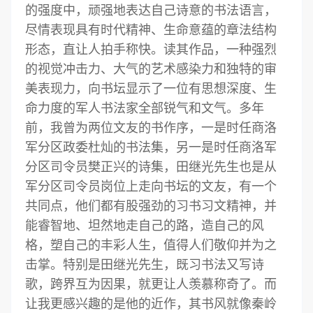
的强度中，顽强地表达自己诗意的书法语言，
尽情表现具有时代精神、生命意蕴的章法结构
形态，直让人拍手称快。读其作品，一种强烈
的视觉冲击力、大气的艺术感染力和独特的审
美表现力，向书坛显示了一位有思想深度、生
命力度的军人书法家全部锐气和文气。多年
前，我曾为两位文友的书作序，一是时任商洛
军分区政委杜灿的书法集，另一是时任商洛军
分区司令员樊正兴的诗集，田继光先生也是从
军分区司令员岗位上走向书坛的文友，有一个
共同点，他们都有股强劲的习书习文精神，并
能睿智地、坦然地走自己的路，造自己的风
格，塑自己的丰彩人生，值得人们敬仰并为之
击掌。特别是田继光先生，既习书法又写诗
歌，跨界互为因果，就更让人羡慕称奇了。而
让我更感兴趣的是他的近作，其书风就像秦岭