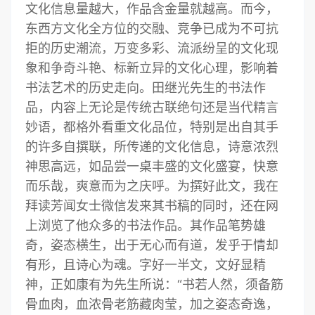
文化信息量越大，作品含金量就越高。而今，
东西方文化全方位的交融、竞争已成为不可抗
拒的历史潮流，万变多彩、流派纷呈的文化现
象和争奇斗艳、标新立异的文化心理，影响着
书法艺术的历史走向。田继光先生的书法作
品，内容上无论是传统古联绝句还是当代精言
妙语，都格外看重文化品位，特别是出自其手
的许多自撰联，所传递的文化信息，诗意浓烈
神思高远，如品尝一桌丰盛的文化盛宴，快意
而乐哉，爽意而为之庆呼。为撰好此文，我在
拜读芳闻女士微信发来其书稿的同时，还在网
上浏览了他众多的书法作品。其作品笔势雄
奇，姿态横生，出于无心而有道，发乎于情却
有形，且诗心为魂。字好一半文，文好显精
神，正如康有为先生所说：“书若人然，须备筋
骨血肉，血浓骨老筋藏肉莹，加之姿态奇逸，