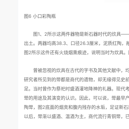
图6 小口彩陶瓶
图1、2所示这两件器物是新石器时代的炊具——陶
出土。两器均高38.3、口径26.3厘米，泥质红
图2所示这件还有火烧烟熏痕迹，说明当时为炊具
曾被忽视的炊具在古代的字书及其他文献中，均
研究者所见到的斝都是商代的遗物，却无缘得见史
足。当时曾作为祭祀时盛酒灌地降神的礼器。现代
斝的用途及其演变的认识。因此，可以说，斝最早
陶斝，图2底面的烟炱和腹内残存的水垢，足证新
以后，斝渐以盛酒、温酒为主，商代流行青铜斝，