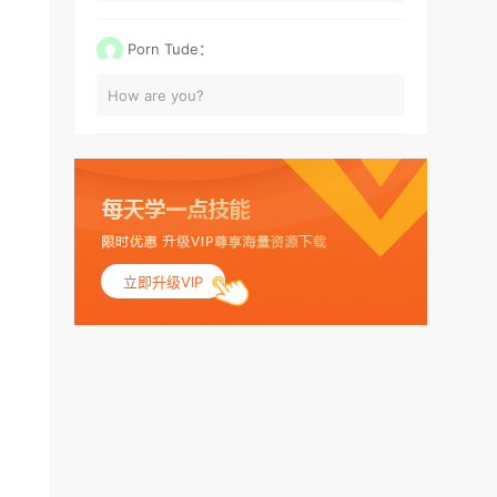
Porn Tude：
How are you?
立即升级VIP