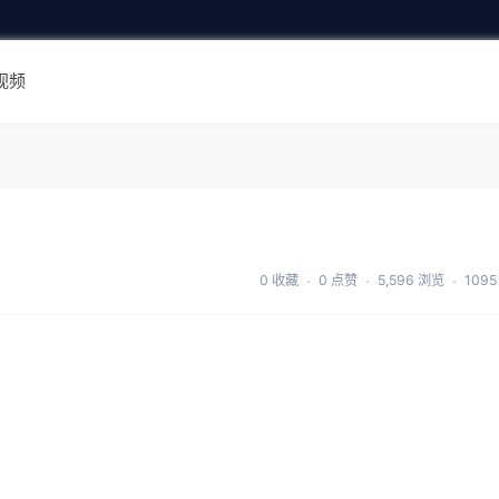
视频
0 收藏
0 点赞
5,596 浏览
109