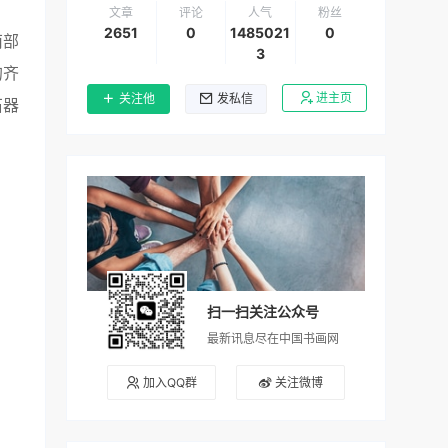
文章
评论
人气
粉丝
2651
0
1485021
0
南部
3
的齐
进主页
关注他
发私信
石器
扫一扫关注公众号
最新讯息尽在中国书画网
加入QQ群
关注微博