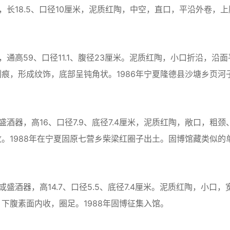
18.5、口径10厘米，泥质红陶，中空，直口，平沿外卷，上
高59、口径11.1、腹径23厘米。泥质红陶，小口折沿，沿面
痕，形成纹饰，底部呈钝角状。1986年宁夏隆德县沙塘乡页河
器，高16、口径7.9、底径7.4厘米，泥质红陶，敞口，粗颈
。1988年在宁夏固原七营乡柴梁红圈子出土。固博馆藏类似的
器，高14.7、口径5.5、底径7.4厘米。泥质红陶，小口，
下腹素面内收，圈足。1988年固博征集入馆。