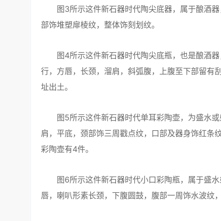
图3所示这件新石器时代陶尖底器，属于酿酒器，长
部饰堆塑扉棱纹，整体饰刻划纹。
图4所示这件新石器时代陶尖底瓶，也是酿酒器，通
行，方唇，长颈，溜肩，斜弧腹，上腹至下部留有刮
址出土。
图5所示这件新石器时代单耳彩陶壶，为盛水或盛酒
肩，平底，颈部饰三周戳点纹，口部及器身饰红条纹
彩陶壶有4件。
图6所示这件新石器时代小口彩陶瓶，属于盛水或盛酒
唇，喇叭形素长颈，下腹圆鼓，腹部一周饰水波纹，