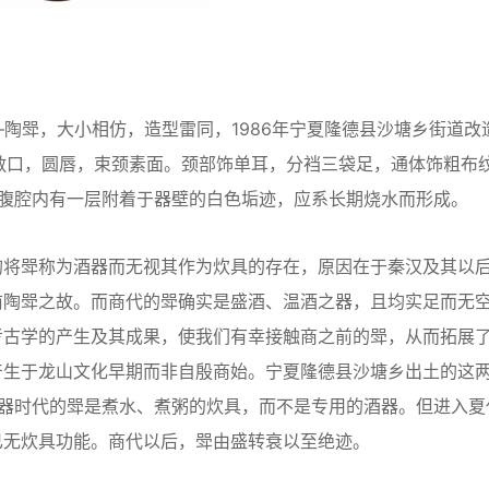
斝，大小相仿，造型雷同，1986年宁夏隆德县沙塘乡街道改
陶，敞口，圆唇，束颈素面。颈部饰单耳，分裆三袋足，通体饰粗布
。腹腔内有一层附着于器壁的白色垢迹，应系长期烧水而形成。
将斝称为酒器而无视其作为炊具的存在，原因在于秦汉及其以
前陶斝之故。而商代的斝确实是盛酒、温酒之器，且均实足而无
考古学的产生及其成果，使我们有幸接触商之前的斝，从而拓展
产生于龙山文化早期而非自殷商始。宁夏隆德县沙塘乡出土的这
石器时代的斝是煮水、煮粥的炊具，而不是专用的酒器。但进入夏
已无炊具功能。商代以后，斝由盛转衰以至绝迹。