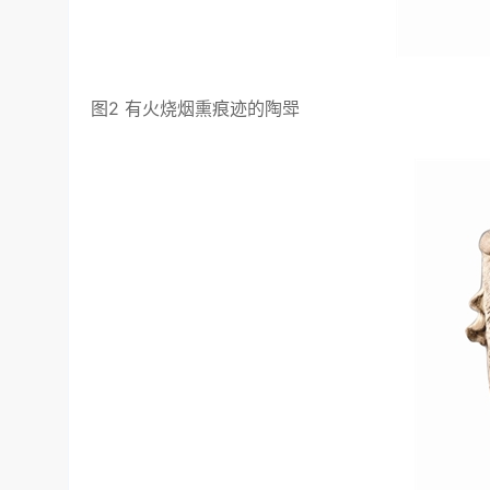
图2 有火烧烟熏痕迹的陶斝