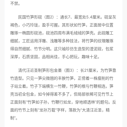
不禁。
民国竹笋形砚（图2）：通长7、最宽处5.4厘米。砚呈灰
褐色，小巧玲珑，盈手可握。其形状如竹笋，正面居中位置
雕琢一椭圆形砚池，砚池四周布满毛绒绒的笋壳。此砚雕工
细腻，工匠运用浮雕、浅雕等多种技法，将竹笋的纹理雕琢
得自然细腻、竹节分明。这只袖珍仿生造型的澄泥砚，包浆
深厚，石质坚固，品相尚佳，手心把玩，趣味十足。
清代汪近圣制笋形包金墨（图3）：长21厘米，为竹笋靠
竹造型。只见一笋尖微翘的丰腴竹笋，正傍着一株瘦削的竹
子站立着。竹子下端横生一竹鞭，竹笋的根与竹鞭相连。笋
壳当初全包金，如今掉得差不多了，但局部依稀可见竹节上
正面刻有“竹笋如子孙，竹鞭行如龙，穿地顺透林”的题句。反
面的竹节上刻有“龙孙万载”字样，落款为“大清汪近圣，精
制”。