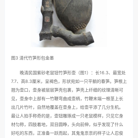
图3 清代竹笋形包金墨
晚清民国紫砂老鼠钮竹笋形壶（图1）：长16.3、最宽处
7.7、高8.3厘米，呈褐色，形状宛如一只平躺的春笋。笋根上
翘为壶口，壶身被层层笋壳包裹，笋壳上纤细的纹理清晰可
见，壶身中上部有一竹鞭弯曲成壶柄，竹鞭末端一根茎上长
出几片竹叶，自然地覆盖在壶身上，给壶平添了几分生机。
最让人拍手称奇的是，壶钮雕琢成一只老鼠模样，只见它身
材匀称，四肢着地，双目圆睁，头向前伸，似乎发现了什么
好吃的东西，正准备一跃而起，其鬼鬼祟祟的样子让人忍俊