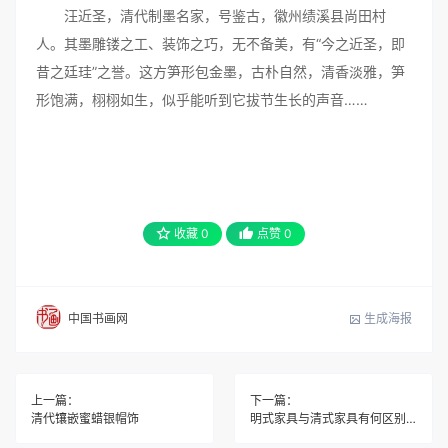
汪近圣，清代制墨名家，号鉴古，徽州绩溪县尚田村
人。其墨雕镂之工、装饰之巧，无不备美，有“今之近圣，即
昔之廷珪”之誉。这方笋形包金墨，古朴自然，清香淡雅，笋
形饱满，栩栩如生，似乎能听到它拔节生长的声音……
收藏
0
点赞
0
生成海报
中国书画网
上一篇：
下一篇：
清代镶嵌蜜蜡银帽饰
明式家具与清式家具有何区别？