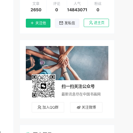
文章
评论
人气
粉丝
2650
0
14843071
0
进主页
关注他
发私信
扫一扫关注公众号
最新讯息尽在中国书画网
加入QQ群
关注微博