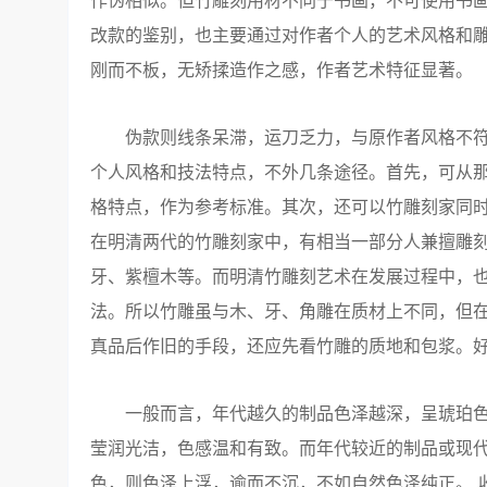
作伪相似。但竹雕刻用材不同于书画，不可使用书
改款的鉴别，也主要通过对作者个人的艺术风格和
刚而不板，无矫揉造作之感，作者艺术特征显著。
伪款则线条呆滞，运刀乏力，与原作者风格不符，
个人风格和技法特点，不外几条途径。首先，可从
格特点，作为参考标准。其次，还可以竹雕刻家同
在明清两代的竹雕刻家中，有相当一部分人兼擅雕
牙、紫檀木等。而明清竹雕刻艺术在发展过程中，
法。所以竹雕虽与木、牙、角雕在质材上不同，但
真品后作旧的手段，还应先看竹雕的质地和包浆。
一般而言，年代越久的制品色泽越深，呈琥珀色
莹润光洁，色感温和有致。而年代较近的制品或现
色，则色泽上浮，逾而不沉，不如自然色泽纯正。 