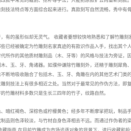
画改款中常见的裁割、挖补等手法，只能把原款铲去再重新刻款
雕刻技法特点等方面综合起来进行。真款刻写自然流畅，秀中有
有的虽形似却无灵气。 收藏者要想较快地熟悉和了解竹雕刻
那些已经被确定为竹雕刻名家真迹的有款识作品入手，找出其个
时代所作的其他质材雕刻品（木、牙等）的风格与技法为旁证，
刻木、玉、牙、角诸器。如濮仲谦除竹雕刻外，还精于雕刻犀角
也不断地吸收融合了包括木、玉、牙、角雕在内的其他艺术门类
在雕刻技法上有很多相近之处。当然对于最常见的作伪方法，即
好的竹雕材料多数只是生长三四年的竹子，纹路自然。
、暗红褐色、深棕色或柠檬黄色；经多年不断摩挲把玩，制品
代制品则色泽较淡，与竹材自身色泽相去不远。而通过作伪者的
收藏指南 在目前竹雕成为市场追逐对象的背景下，进行收藏和投