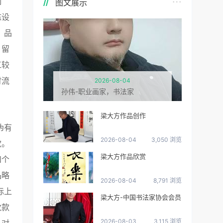
制
图文展示
陈设
；品
、留
工较
时流
2026-08-04
孙伟-职业画家，书法家
梁大方作品创作
伪有
2026-08-04
3,050 浏览
款。
梁大方作品欣赏
和个
品略
2026-08-04
8,791 浏览
际上
梁大方-中国书法家协会会员
改款
2026-08-03
3,115 浏览