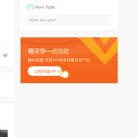
Porn Tude：
How are you?
立即升级VIP