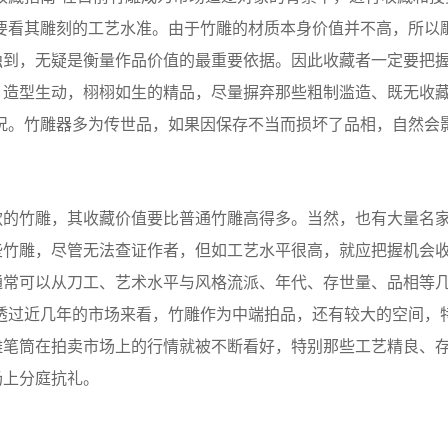
要看其雕刻的工艺水准。由于竹雕的材质本身价值并不高，所以
独到，无疑是衡量作品价值的最重要依据。因此收藏者一定要把
，造型生动，栩栩如生的精品，尽量摒弃那些粗制滥造、既无收
况。竹雕器多为传世品，如果因保存不当而损坏了品相，自然会
的竹雕，其收藏价值要比普通竹雕高得多。当然，也有大量名
些竹雕，尽管无法查证作者，但如工艺水平很高，就应把握机会
通常可以从刀工、艺术水平与风格流派、年代、存世量、品相等
透过近几年的市场来看，竹雕作为中端拍品，还有较大的空间，
雕笔筒在拍卖市场上的行情就被不断看好，特别那些工艺精良、
场上分庭抗礼。