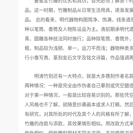
要鉴定竹雕的优劣和真伪，首先必须了解各个时
品。这一时期，竹雕制品从日常生活用具，逐渐发
品。 总的看来，明代器物构图简净、饱满，线条遒
种以笔筒、香筒及人物陈设品为主。清前期承明代
青、圆雕各种技法同时施行；品种除笔筒、香筒外
粗，制品较为浅陋、单一，运刀平而浅；器物种类
行小像写真、篆刻金石文字及铭文诗篇，作品强调
明清竹刻还有一大特点，就是大多镌刻作者名款、
两种情况：一种是完全由作伪者自己摹刻或凭空臆
对于第一种情况，一般是比较容易识别的。那些凭
人风格也不了解，就随意抄袭画本或求人打稿，然
有研究，对其所处的时代及其个人的风格有所了解，
竹雕的改款与添款，其效果情形相似。用改款方式