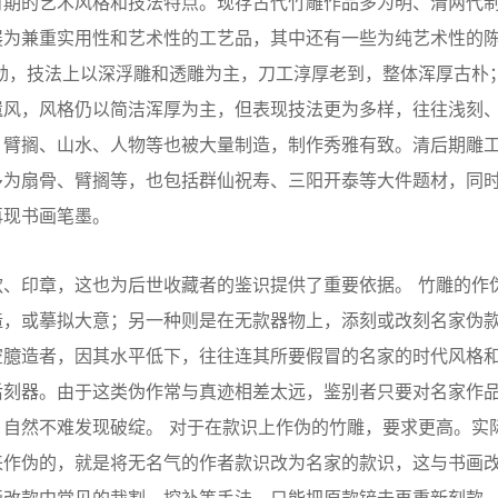
期的艺术风格和技法特点。现存古代竹雕作品多为明、清两代
展为兼重实用性和艺术性的工艺品，其中还有一些为纯艺术性的
劲，技法上以深浮雕和透雕为主，刀工淳厚老到，整体浑厚古朴
遗风，风格仍以简洁浑厚为主，但表现技法更为多样，往往浅刻
，臂搁、山水、人物等也被大量制造，制作秀雅有致。清后期雕
多为扇骨、臂搁等，也包括群仙祝寿、三阳开泰等大件题材，同
再现书画笔墨。
印章，这也为后世收藏者的鉴识提供了重要依据。 竹雕的作
造，或摹拟大意；另一种则是在无款器物上，添刻或改刻名家伪
空臆造者，因其水平低下，往往连其所要假冒的名家的时代风格
后刻器。由于这类伪作常与真迹相差太远，鉴别者只要对名家作
自然不难发现破绽。 对于在款识上作伪的竹雕，要求更高。实
来作伪的，就是将无名气的作者款识改为名家的款识，这与书画