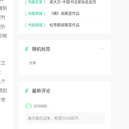
[ 书画名家 ]
梁大方-中国书法家协会会员
雕刻
[ 书画商城 ]
《佛》吴殿堂作品
握竹
[ 书画商城 ]
松寿图吴殿堂作品
藏价
影响
随机标签
家之
分享
收
几个
特别
最新评论
存世
333985：
每天都在战争，希望2026和平.