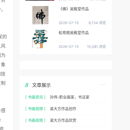
。对
《佛》吴殿堂作品
骨，
2026-07-15
9,734 浏览
松寿图吴殿堂作品
家的
人风
2026-07-15
10,081 浏览
因为
、象
的技
复制
文章展示
[ 书画资讯 ]
孙伟-职业画家，书法家
[ 书画视频 ]
梁大方作品创作
手感
染
[ 书画视频 ]
梁大方作品欣赏
资