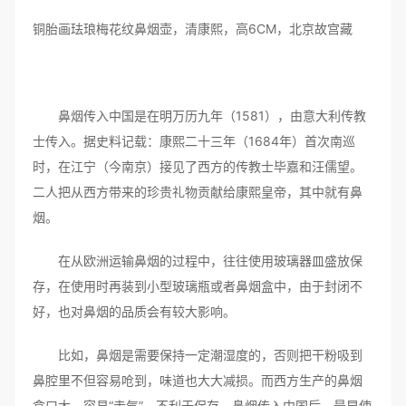
铜胎画珐琅梅花纹鼻烟壶，清康熙，高6CM，北京故宫藏
鼻烟传入中国是在明万历九年（1581），由意大利传教
士传入。据史料记载：康熙二十三年（1684年）首次南巡
时，在江宁（今南京）接见了西方的传教士毕嘉和汪儒望。
二人把从西方带来的珍贵礼物贡献给康熙皇帝，其中就有鼻
烟。
在从欧洲运输鼻烟的过程中，往往使用玻璃器皿盛放保
存，在使用时再装到小型玻璃瓶或者鼻烟盒中，由于封闭不
好，也对鼻烟的品质会有较大影响。
比如，鼻烟是需要保持一定潮湿度的，否则把干粉吸到
鼻腔里不但容易呛到，味道也大大减损。而西方生产的鼻烟
盒口大，容易“走气”，不利于保存。鼻烟传入中国后，最早使