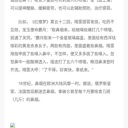
可以提神醒脑、缓解疲劳，也可以此辅助预防、治疗感冒。
比如，《红楼梦》第五十二回，晴雯感冒发烧，吃药不
见效，宝玉便命麝月：“取鼻烟来，给她嗅些痛打几个喷嚏，
就通了关窍。”麝月取来一个金星玻璃扁盒，里面绘有西洋珐
琅彩的黄发赤身女子，两肋有肉翅，里面盛着些鼻烟。晴雯
用指甲挑了些嗅入鼻中，不怎样，便又多多挑了些嗅入。忽
觉鼻中一股酸辣透入，接连打了五六个喷嚏，眼泪鼻涕登时
齐流。晴雯大呼：“了不得，好爽快，拿纸来。”
18世纪，鼻烟在欧洲大陆风靡一时。据说，俄罗斯皇
室、法国宫廷都迷恋鼻烟，拿破仑甚至每个月要吸食几磅
（几斤）的鼻烟。