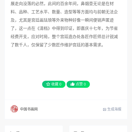
展走向没落的必然，此间的百余年间，鼻烟壶无论是在材
料、品种、工艺水平、数量、造型等等方面均与前朝无法企
及，尤其是宫廷画珐琅等外来物种好像一瞬间便销声匿迹
了，这一点在《清档》中得到印证，即嘉庆十七年，为节省
经费开支，应对时局，整个宫廷造办处各匠作匠师总计锐减
了数千人，仅保留了少数匠作维护宫廷的基本需求。
收藏
0
点赞
0
生成海报
中国书画网