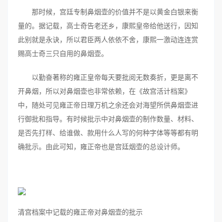
那时候，宫廷专制鼻烟壶的价值并不是以黄金白银来衡
量的。据记载，高士奇告老还乡，康熙皇帝给他送行，因知
此别就是永诀，所以君臣两人依依不舍，康熙一激动连连赏
赐高士奇三只自用的鼻烟壶。
以勤奋著称的雍正皇帝每天要批阅无数奏折，更是离不
开鼻烟，所以对鼻烟壶也非常依赖，在《故宫活计档案》
中，随处可见雍正帝日理万机之余还会对海望所供鼻烟壶进
行御批和指导。有时候批示中对鼻烟壶的制作数量、材料、
是否先打样、给谁做、款用什么人写的何种字体等等都有明
确批示。由此可知，雍正帝也是宫廷烟壶的总设计师。
清宫档案中记载的雍正帝对鼻烟壶的批示