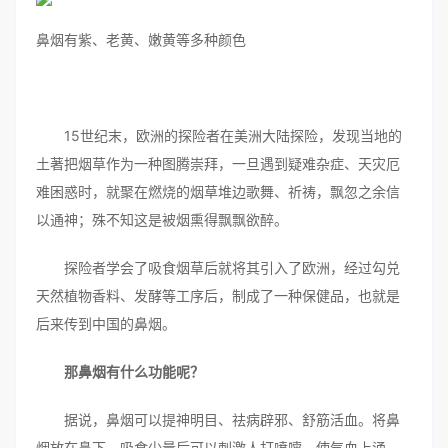
鼻烟有紫、老黄、嫩黄等多种颜色
15世纪末，欧洲的探险者在美洲大陆探险，发现当地的
土著把烟草作为一种图腾崇拜，一旦遇到疑难杂症、天灾厄
难困惑时，就聚在燃烧的烟草堆边歌舞、祈祷，飘忽之余信
以通神；殊不知这是被烟熏得飘飘欲醉。
探险者学会了吸食烟草后就将其引入了欧洲，经过勾兑
天然植物香料、发酵等工序后，制成了一种保健品，也就是
后来传到中国的鼻烟。
那鼻烟有什么功能呢？
据说，鼻烟可以提神明目、祛病辟邪、舒筋活血。将鼻
烟放在鼻下，吸食少量后可以刺激人打喷嚏，使气血上涌，