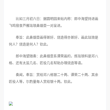
比如三月初六日：据圆明园来帖内称：郎中海望持进画
飞鸣宿食芦雁珐琅鼻烟壶一对呈进。
奉旨：此鼻烟壶画得甚好、烧造得亦甚好、画此珐琅是
何人？烧造是何人？钦此。
郎中海望随奏：此鼻烟壶系谭荣画的，炼珐琅料是邓八
格、还有太监几名、匠役几名幇助办理烧造等语。
奏闻，奉旨：赏给邓八格银二十两、谭荣二十两、其余
匠役人等，尓酌量毎人赏给银十两。钦此。