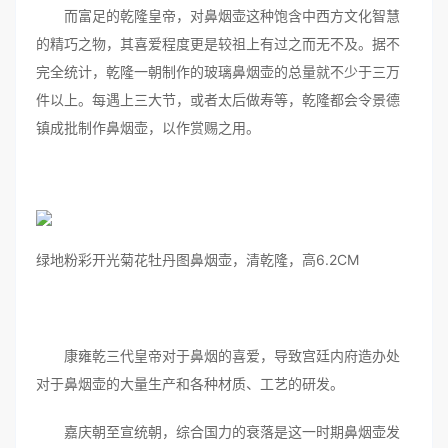
而富足的乾隆皇帝，对鼻烟壶这种饱含中西方文化智慧
的精巧之物，其喜爱程度更是较祖上有过之而无不及。据不
完全统计，乾隆一朝制作的玻璃鼻烟壶的总量就不少于三万
件以上。每遇上三大节，或者太后做寿等，乾隆都会令景德
镇成批制作鼻烟壶，以作赏赐之用。
绿地粉彩开光菊花牡丹图鼻烟壶，清乾隆，高6.2CM
康雍乾三代皇帝对于鼻烟的喜爱，导致宫廷内府造办处
对于鼻烟壶的大量生产和各种材质、工艺的研发。
嘉庆朝至宣统朝，综合国力的衰落是这一时期鼻烟壶发