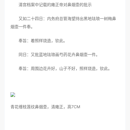
清宫档案中记载的雍正帝对鼻烟壶的批示
又如二十四日：内务府总管海望持出黑地珐琅一树梅鼻
烟壶一件奉。
奉旨：着照样烧造，钦此。
同日：又批蓝地珐琅画芍药花卉鼻烟壶一件。
奉旨：周围边花卉好，山子不好，照样烧造，钦此。
青花缠枝莲纹鼻烟壶，清雍正，高7CM