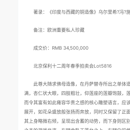
著录：《印度与西藏的铜造像》乌尔里希?冯?施罗
备注：欧洲重要私人珍藏
成交价：RMB 34,500,000
北京保利十二周年春季拍卖会Lot5816
此尊大随求佛母造像，在丹萨替寺所出之单体造
满，杏仁状大眼，四肢粗壮，仰莲座的莲瓣饱鼓，
而令其富有如此雍容华贵之感的核心雕塑语言，应
展开，如花朵盛放般张扬而奔放，同时又保留了正
其上身略微右倾，呈现出含蓄的动势，而下身则区