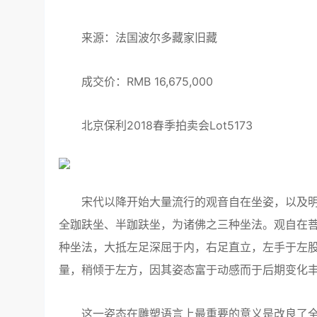
来源：法国波尔多藏家旧藏
成交价：RMB 16,675,000
北京保利2018春季拍卖会Lot5173
宋代以降开始大量流行的观音自在坐姿，以及明
全跏趺坐、半跏趺坐，为诸佛之三种坐法。观自在菩
种坐法，大抵左足深屈于内，右足直立，左手于左
量，稍倾于左方，因其姿态富于动感而于后期变化丰
这一姿态在雕塑语言上最重要的意义是改良了全