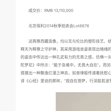
成交价：RMB 13,110,000
北京保利2014秋季拍卖会Lot6676
这两尊西藏造像，均以无与伦比的塑形技艺、结
释天为释尊之守护神，其采用游戏坐姿表现出情绪
的姿态中传达出一种孔武有力的无畏之感，仿佛一
陀罗尼》中所示：“能于急难中，无畏大自在”。而
搭建出一种飘逸烂漫之神态，如音律般传递着抚慰
译《心经》里说的那样，“观自在菩萨，行深般若波