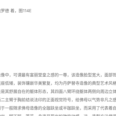
德 着，图114E
像中，可谓最有富丽堂皇之感的一尊，该造像脸型宽大，面部
莲座低矮，装饰镶嵌华美繁复，均为丹萨替寺造像的典型艺术风
该是其舒展自在的躯体形态，其四面八臂环绕躯体两侧向周边立
面二主臂于胸前结说法印的正面视觉符号，给佛母以气势非凡之
别于一般随求佛母造像的全跏趺坐或半跏趺坐，而采用了代表着