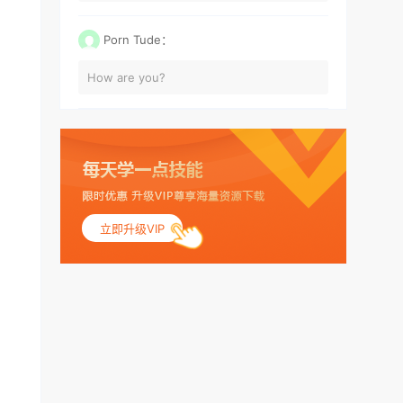
Porn Tude：
How are you?
立即升级VIP