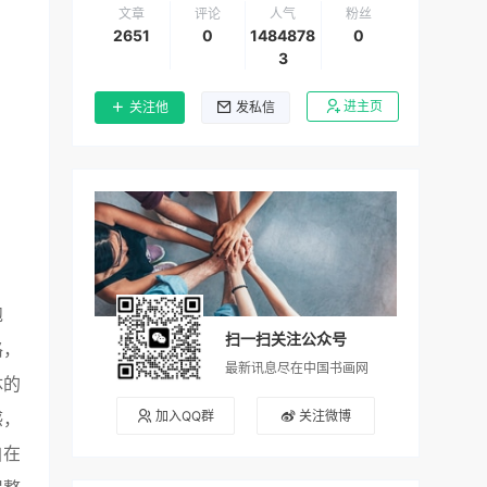
文章
评论
人气
粉丝
2651
0
1484878
0
3
进主页
关注他
发私信
饱
扫一扫关注公众号
格，
最新讯息尽在中国书画网
体的
加入QQ群
关注微博
感，
自在