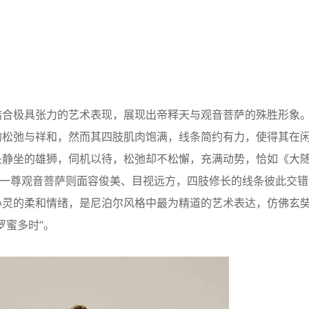
合极具张力的艺术表现，展现出帝释天与观音菩萨的殊胜形象
的松弛与祥和，然而其四肢肌肉饱满，线条简约有力，使得其在
头静坐的雄狮，伺机以待，松弛却不松懈，充满动势，恰如《大
另一尊观音菩萨则面容俊美、目视远方，四肢修长的线条彼此交错
心灵的柔和情绪，是尼泊尔风格中最为精道的艺术表达，仿佛玄
罗蜜多时”。