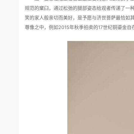
规范的窠臼，通过松弛的腿部姿态给观者传递了一
笑的家人般亲切而美好，是予愿与济世菩萨最恰如
尊像之中，例如2015年秋季拍卖的17世纪铜鎏金自