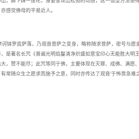
伸出，脚下踩一莲花，身姿呈现出松弛的动感，这一造型方法使
，亦感觉佛母的平易近人。
音译作摩诃钵罗底萨落，乃观音菩萨之变身，略称随求菩萨，密号与愿
尊，是著名长咒《普遍光明焰鬘清净炽盛如意宝印心无能胜大明
浩大，赞不能尽；此咒等同于佛，主要体现在灭罪、成佛、满愿
有常随众生之愿求而施予之意，同时亦传达了观音‘于怖畏急难