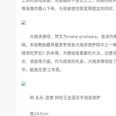
之态的游戏坐姿，左腿曲卧于莲台之上，右腿向前
尊造像的重心下移，令观者感觉既宽厚稳定的同时
大随求佛母，梵文为maha-pratisara，
刚。系密教胎藏界曼荼罗观音大随求菩萨院中之一
随求陀罗尼》的本尊，为唐密极重要的大法，功德
灾、退敌等方面。作为观音的化身，大随求佛母除了
中，能施无畏’之本意。
明 永乐-宣德 转轮王坐莲花手观音菩萨
高24.5cm