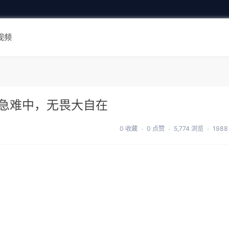
视频
急难中，无畏大自在
0 收藏
0 点赞
5,774 浏览
198