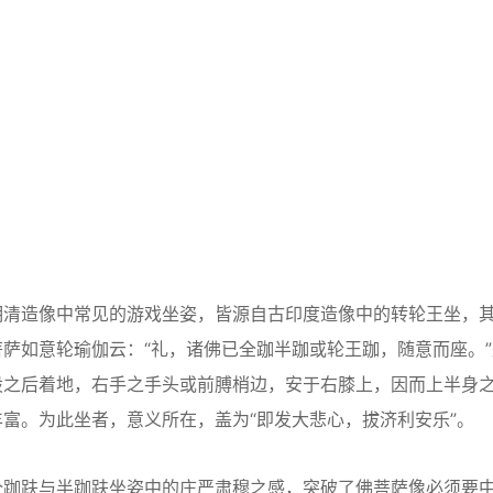
清造像中常见的游戏坐姿，皆源自古印度造像中的转轮王坐，
萨如意轮瑜伽云：“礼，诸佛已全跏半跏或轮王跏，随意而座。”
股之后着地，右手之手头或前膊梢边，安于右膝上，因而上半身
富。为此坐者，意义所在，盖为“即发大悲心，拔济利安乐”。
跏趺与半跏趺坐姿中的庄严肃穆之感，突破了佛菩萨像必须要