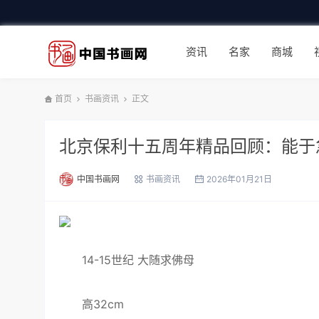
资讯
名家
商城
首页
书画资讯
正文
北京保利十五周年精品回顾：能于
中国书画网
书画资讯
2026年01月21日
14-15世纪 大随求佛母
高32cm