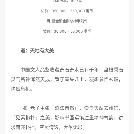
铅笔纸本，1927年
估价：350,000 – 550,000 港币
明 鎏金铜金刚总持手残件
估价：30,000 – 50,000 港币
道：天地有大美
中国文人品鉴收藏奇石奇木已有千年，盘根秀石
灵气所钟浑然天成，置于案头几上，凝想参悟玄理，
陶然忘机。
同时老子主张「道法自然」，崇尚天然去雕饰、
「见素抱朴」之美，影响书画运笔注重精神气韵，讲
求简淡朴拙，空灵清逸，大象无形。