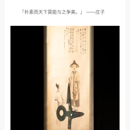
「朴素而天下莫能与之争美。」 ——庄子