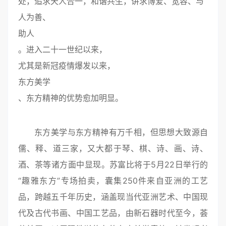
处，追求天人合一，和谐共生，讲求博爱、宽容、与
人为善、
助人
。进入二十一世纪以来，
尤其是新冠疫情爆发以来，
东方美学
、东方精神的优势愈加明显。
东方美学与东方精神
有万千相，但思想大致源自
儒、释、道三家，又大都于琴、棋、诗、画、诗、
酒、茶等诸方面中显现。
苏富比将于5月22日举行的
“趣雅东方”专场拍卖，囊集250件来自亚洲的工艺
品，跨越五千年历史，涵盖现当代亚洲艺术、中国现
代及古代书画、中国工艺品，由新石器时代至今，荟