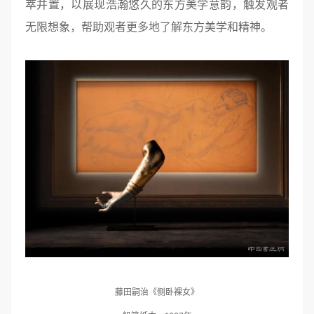
萃并置，以
展现浩瀚悠久的
东方美学意韵，触发观者
无限想象，
帮助观者更多地了解东方美学和精神
。
藤田嗣治《侧卧裸女》