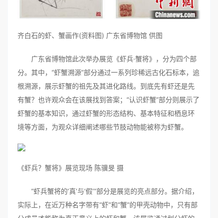
齐白石的虾、蟹画作(资料图) 广东省博物馆 供图
广东省博物馆此次举办展览《虾兵·蟹将》，分为四个部
分。其中，“虾蟹溯源”部分通过一系列珍稀远古化石标本，追
根溯源，展示虾蟹的祖先及其进化路线。到底先有虾还是先
有蟹？也许观众会在该展找到答案；“认识虾蟹”部分则展示了
虾蟹的基本知识，通过虾蟹的形态结构、基本特征和栖息环
境等方面，为观众详细阐述哪些节肢动物能被称为虾蟹。
《虾兵？蟹将》展览现场 陈骥旻 摄
“虾兵蟹将的‘真’与‘假’”部分是展览的亮点部分。据介绍，
实际上，在近万种名字带有“虾”和“蟹”的甲壳动物中，只有部