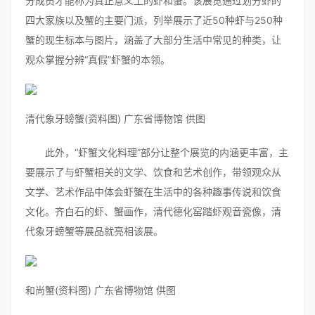
分成员才能称为真正意义上的虾和蟹。该展览通过划分虾的
四大家族以及蟹的主要门派，列举展示了近50种虾与250种
蟹的现生标本与图片，涵盖了大部分生活中常见的种类，让
观众掌握分辨“真假”虾蟹的本领。
清代象牙螃蟹(资料图) 广东省博物馆 供图
此外，“虾蟹文化料理”部分让整个展览的内涵更丰富，主
要展示了与虾蟹相关的文学、饮食和艺术创作，带领观众从
文学、艺术作品中体会虾蟹在生活中的各种趣事传说和饮食
文化。齐白石的虾、蟹画作，清代德化窑踏虾观音瓷像，清
代象牙螃蟹等展品就亮相该展。
和尚蟹(资料图) 广东省博物馆 供图