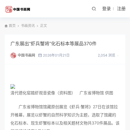
登录
注册
首页
书画资讯
正文
广东展出“虾兵蟹将”化石标本等展品370件
中国书画网
2026年01月21日
2,054 浏览
清代德化窑踏虾观音瓷像（资料图） 广东省博物馆 供图
广东省博物馆馆藏原创展览《虾兵·蟹将》27日在该馆拉
开帷幕，展览以虾蟹的自然科学知识为主题，选取了馆藏的
化石标本、现生虾蟹标本以及相关题材文物共370件展品。该