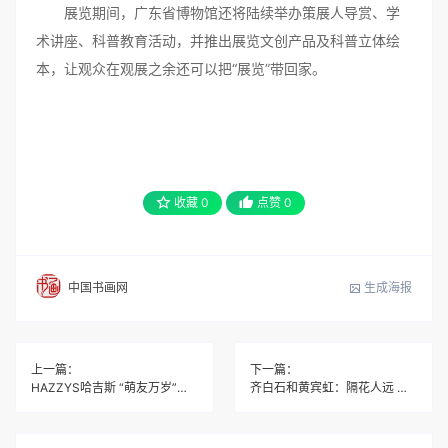
展览期间，广东省博物馆还将陆续举办策展人导赏、学
术讲座、科普教育活动，并推出展览文创产品及科普立体绘
本，让观众在观展之余还可以把“展览”带回家。
收藏
0
点赞
0
生成海报
中国书画网
上一篇：
下一篇：
HAZZYS哈吉斯 “萌友万岁”艺术展，跨界Playforever引领玩趣英伦风
齐白石和黄宾虹：隔花人远 百花芬芳