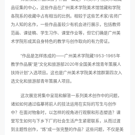
品征集的中心，这些作品在广州美术学院美术馆馆藏和学院
各院系的收藏中占有相当的比例。相较于这些艺术家/名师广
为人知的名作，一些作品虽较少有机会进行展示，包括教师
范画、课徒稿、学生习作、课堂作业等，但它们确是广州美
术学院形成其自身特色的教学与创作取向的有力旁证。
“作品是怎样炼成的——广州美术学院藏1953-1965年
教学作品展”是“文化和旅游部2020年全国美术馆青年策展人
扶持计划”入选项目。这也是广州美术学院美术馆群第四次入
选文化和旅游部青年策展人项目。
这次展览将集中呈现和解答一系列美术创作中的问题，
诸如如何通过临摹将前人的技法运用在实际的写生与创作
中？在面对物象时，以怎样的视角进行观察和形态塑造？课
堂写生如何与下乡下厂的社会生活产生紧密联系，从而过渡
到主题性创作，“炼”成一张完整的作品？这些问题，不仅是美