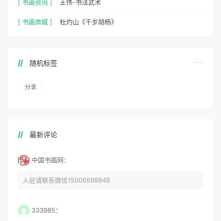
[ 书画资讯 ]
王伟-书法武术
[ 书画商城 ]
杜灼山《千岁胡杨》
随机标签
分享
最新评论
中国书画网：
入驻请联系微信15006698848
333985：