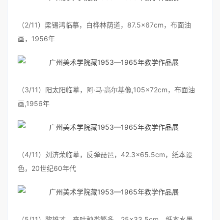
（2/11）梁锡鸿临摹，白桦林荫道，87.5×67cm，布面油
画，1956年
（3/11）阳太阳临摹，阿·马·高尔基像,105×72cm，布面油
画,1956年
（4/11）刘济荣临摹，反弹琵琶，42.3×65.5cm，纸本设
色，20世纪60年代
（5/11）黎雄才，夹叶种类繁多，25×33.5cm，纸本水墨