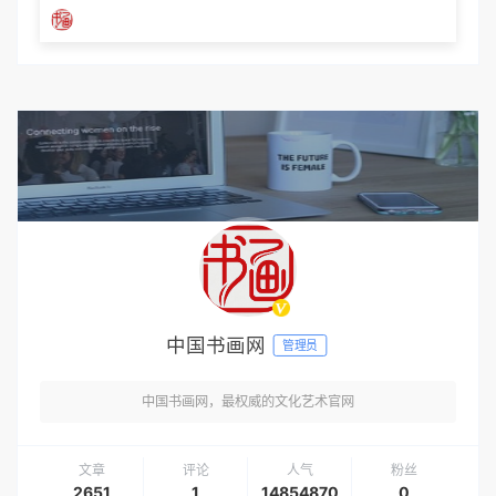
中国书画网
管理员
中国书画网，最权威的文化艺术官网
文章
评论
人气
粉丝
2651
1
14854870
0