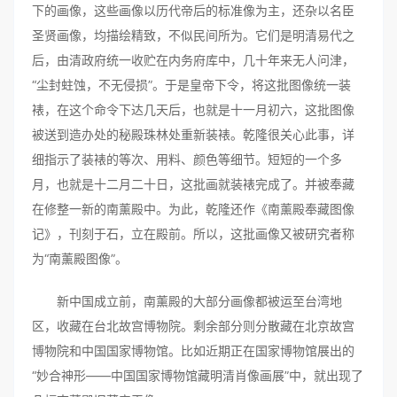
下的画像，这些画像以历代帝后的标准像为主，还杂以名臣
圣贤画像，均描绘精致，不似民间所为。它们是明清易代之
后，由清政府统一收贮在内务府库中，几十年来无人问津，
“尘封蛀蚀，不无侵损”。于是皇帝下令，将这批图像统一装
裱，在这个命令下达几天后，也就是十一月初六，这批图像
被送到造办处的秘殿珠林处重新装裱。乾隆很关心此事，详
细指示了装裱的等次、用料、颜色等细节。短短的一个多
月，也就是十二月二十日，这批画就装裱完成了。并被奉藏
在修整一新的南薰殿中。为此，乾隆还作《南薰殿奉藏图像
记》，刊刻于石，立在殿前。所以，这批画像又被研究者称
为“南薰殿图像”。
新中国成立前，南薰殿的大部分画像都被运至台湾地
区，收藏在台北故宫博物院。剩余部分则分散藏在北京故宫
博物院和中国国家博物馆。比如近期正在国家博物馆展出的
“妙合神形——中国国家博物馆藏明清肖像画展”中，就出现了