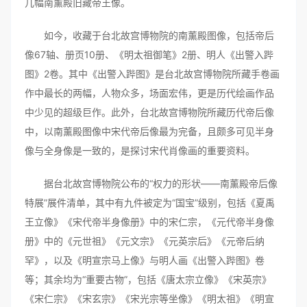
几幅南薰殿旧藏帝王像。
如今，收藏于台北故宫博物院的南薰殿图像，包括帝后
像67轴、册页10册、《明太祖御笔》2册、明人《出警入跸
图》2卷。其中《出警入跸图》是台北故宫博物院所藏手卷画
作中最长的两幅，人物众多，场面宏伟，更是历代绘画作品
中少见的超级巨作。此外，台北故宫博物院所藏历代帝后像
中，以南薰殿图像中宋代帝后像最为完备，且颇多可见半身
像与全身像是一致的，是探讨宋代肖像画的重要资料。
据台北故宫博物院公布的“权力的形状——南薰殿帝后像
特展”展件清单，其中有九件被定为“国宝”级别，包括《夏禹
王立像》《宋代帝半身像册》中的宋仁宗，《元代帝半身像
册》中的《元世祖》《元文宗》《元英宗后》《元帝后纳
罕》，以及《明宣宗马上像》与明人画《出警入跸图》卷
等；其余均为“重要古物”，包括《唐太宗立像》《宋英宗》
《宋仁宗》《宋玄宗》《宋光宗等坐像》《明太祖》《明宣