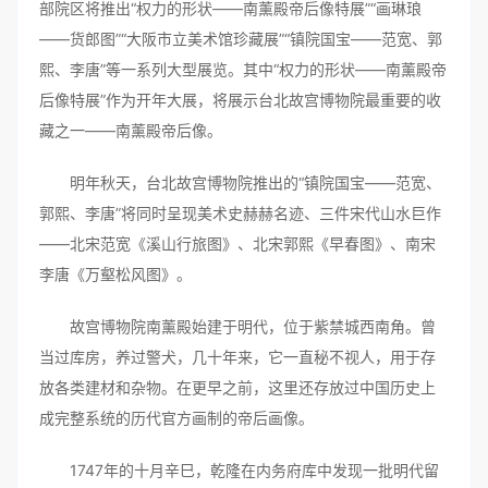
部院区将推出“权力的形状——南薰殿帝后像特展”“画琳琅
——货郎图”“大阪市立美术馆珍藏展”“镇院国宝——范宽、郭
熙、李唐”等一系列大型展览。其中“权力的形状——南薰殿帝
后像特展”作为开年大展，将展示台北故宫博物院最重要的收
藏之一——南薰殿帝后像。
明年秋天，台北故宫博物院推出的“镇院国宝——范宽、
郭熙、李唐”将同时呈现美术史赫赫名迹、三件宋代山水巨作
——北宋范宽《溪山行旅图》、北宋郭熙《早春图》、南宋
李唐《万壑松风图》。
故宫博物院南薰殿始建于明代，位于紫禁城西南角。曾
当过库房，养过警犬，几十年来，它一直秘不视人，用于存
放各类建材和杂物。在更早之前，这里还存放过中国历史上
成完整系统的历代官方画制的帝后画像。
1747年的十月辛巳，乾隆在内务府库中发现一批明代留