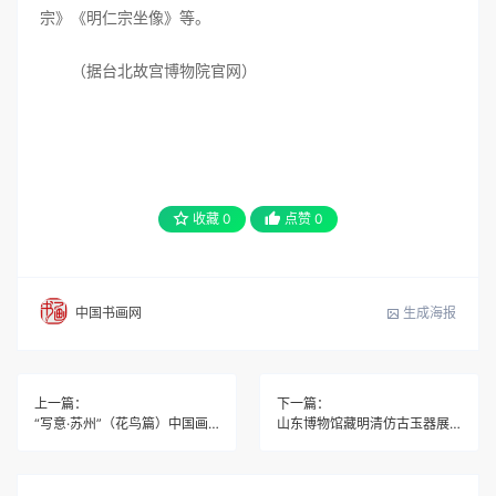
宗》《明仁宗坐像》等。
（据台北故宫博物院官网）
收藏
0
点赞
0
生成海报
中国书画网
上一篇：
下一篇：
“写意·苏州”（花鸟篇）中国画双年展作品展
山东博物馆藏明清仿古玉器展亮相东莞