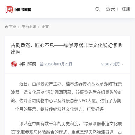
登录
注册
首页
书画资讯
正文
古韵盎然，匠心不息——绿景漆器非遗文化展览惊艳
出圈
中国书画网
2026年01月21日
9,802 浏览
近日，由绿景资产主办、桂林漆器传承基地承办的“绿景
漆器非遗文化展览”活动圆满落幕，该展览先后在绿景佐阾虹
湾、佐阾香颂购物中心以及绿景总部NEO大厦，进行了为期
一个月的展示，绽放传统漆器文化魅力，广受好评。
漆艺在中国有数千年的历史积淀，“绿景漆器非遗文化展
览”采取参观与体验融合的模式，重点呈现天然胎漆器这一古