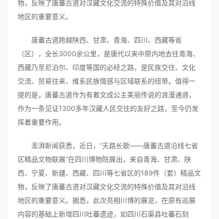
物，反映了唐蕃古道对汉藏文化交流的特殊价值及其对沿线
地区的重要意义。
唐蕃古道跨越陕西、甘肃、青海、四川、西藏等省
（区），全长3000余公里，是唐代以来中原内地去往青海、
西藏乃至尼泊尔、印度等国的必经之路，是民族交往、文化
交流、贸易往来、维系民族情感与区域联系的纽带。值得一
提的是，唐蕃古道作为有着文成公主美丽传说的浪漫通道，
作为一条见证1300多年汉藏人民交往的友好之路，至今仍发
挥着重要作用。
澎湃新闻获悉，近日，“天路长歌——唐蕃古道沿线七省
区精品文物联展”在四川博物院展出，来自青海、甘肃、陕
西、宁夏、新疆、西藏、四川等七省区的189件（套）精品文
物，反映了唐蕃古道对汉藏文化交流的特殊价值及其对沿线
地区的重要意义。据悉，此次亮相川博的展览，在原有巡展
内容的基础上新增四川吐蕃遗迹，如四川石渠县吐蕃石刻