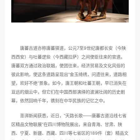
唐蕃古道亦称唐蕃驿道，公元7至9世纪唐都长安（今陕
西西安）与吐蕃逻些（今西藏拉萨）之间使臣往来的官道。
唐蕃双方通过政治联姻，使团往来，经济贸易及文化风俗的
彼此影响，使这条道路呈现出“金玉绮绣，问遗往来，道路相
望，欢好不绝”景象。如今，唐王朝和吐蕃王朝，早已消失在
亘远的烟云中，但它们在中国西部演绎的波澜壮阔的历史剧
幕，依然回响千年，镌刻在中华民族的记忆之中。
澎湃新闻获悉，近日，“天路长歌——唐蕃古道沿线七省
区精品文物联展”在四川博物院展出，来自青海、甘肃、陕
西、宁夏、新疆、西藏、四川等七省区的189件（套）精品文