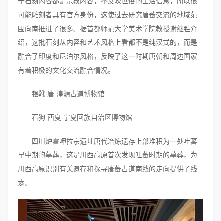
于石刻内容都是宗教内容，不反映世俗的生活信息，所以很
可能雕刻者具有官方身份，这使过去研究唐蕃交流的地域范
围向南推进了很多。据首都师范大学美术学院教授谢继胜介
绍，这批石刻从内容和艺术风格上看都不是纯汉式的，而是
融合了印度和尼泊尔风格，反映了这一时期唐朝和周边国家
有着积极的文化交流融合情况。
银靴 唐 湟源古道博物馆
石狗 西夏 宁夏回族自治区博物馆
四川炉霍呷拉宗遗址唐代冶炼遗存上部堆积为一处吐蕃
早中期的墓葬，这是川西高原首次发现吐蕃时期的墓葬，为
川西高原识别有关遗存和探寻唐蕃古道南线的走向提供了线
索。