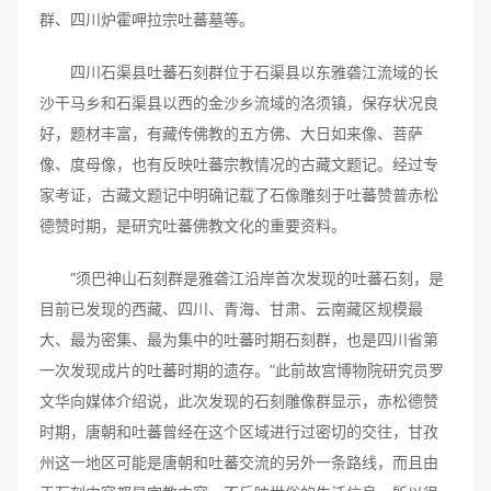
群、四川炉霍呷拉宗吐蕃墓等。
四川石渠县吐蕃石刻群位于石渠县以东雅砻江流域的长
沙干马乡和石渠县以西的金沙乡流域的洛须镇，保存状况良
好，题材丰富，有藏传佛教的五方佛、大日如来像、菩萨
像、度母像，也有反映吐蕃宗教情况的古藏文题记。经过专
家考证，古藏文题记中明确记载了石像雕刻于吐蕃赞普赤松
德赞时期，是研究吐蕃佛教文化的重要资料。
“须巴神山石刻群是雅砻江沿岸首次发现的吐蕃石刻，是
目前已发现的西藏、四川、青海、甘肃、云南藏区规模最
大、最为密集、最为集中的吐蕃时期石刻群，也是四川省第
一次发现成片的吐蕃时期的遗存。”此前故宫博物院研究员罗
文华向媒体介绍说，此次发现的石刻雕像群显示，赤松德赞
时期，唐朝和吐蕃曾经在这个区域进行过密切的交往，甘孜
州这一地区可能是唐朝和吐蕃交流的另外一条路线，而且由