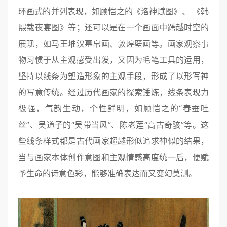
环画式的并列表现，如顾恺之的《洛神赋图》、 《韩
熙载夜宴图》等；还可以是在一个画面中跨越时空的
展现，如马王堆汉墓帛画、敦煌壁画等。画家观察事
物习惯于从主观感受出发，又因为毛笔工具的运用，
坚持以线条为塑造形象的主观手段，形成了以形写神
的写意传统。经过历代画家的探索锤炼，线条表现力
极强，气韵生动，个性鲜明，如顾恺之的“春蚕吐
丝”、吴道子的“吴带当风”、陈老莲“高古奇骇”等。这
些线条样式都是古代画家超越形似追求神似的结果，
当与画家本体创作意图和主观情感高度统一后，便赋
予生命的诗意色彩，能够准确表达而又变幻莫测。