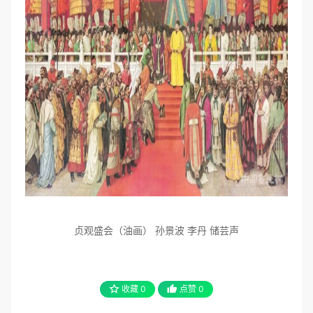
贞观盛会（油画） 孙景波 李丹 储芸声
收藏
0
点赞
0