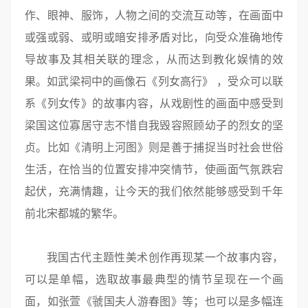
作、眼神、服饰，人物之间的交流互动等，在画面中
或强或弱、或明或暗安排矛盾对比，向受众准确地传
导故事及其相关联的理念，从而达到教化娱情的效
果。如武梁祠中的画像石《列女高行》 ，受众可以联
系《列女传》的故事内容，从戏剧性的画面中感受到
梁国这位寡居守志不惜自我毁容照顾幼子的烈女的坚
贞。比如《清明上河图》则是善于捕捉当时社会世俗
生活，在恰当的位置安排冲突情节，使画面气氛跌宕
起伏，充满情趣，让今天的我们依然能够感受到千年
前北宋都城的繁华。
我国古代主题性美术创作再现某一个故事内容，
可以是单幅，选取故事最典型的情节呈现在一个画
面，如张萱《虢国夫人游春图》等；也可以是多幅连