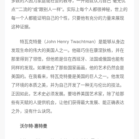
多数的人因为家庭或社会的教导，一开始就认为自己“毫无优
点”“二流的”或“跟别人一样”。实际上每个人都很神秘，世上的
每一个人都能证明自己的个性，只要他有充分的力量来展现
这种证据。
特瓦克特曼（John Henry Twachtman）是能够从身边
发现生命的伟大的美国人之一。他碰巧住在康涅狄格，并在
那里得到了领悟，但他若是住在西班牙、法国或俄国也能有
同样的发现。如果他去了那些国家画画，他的艺术仍然会是
美国的。在我看来，特瓦克特曼是美国的巨人之一。他发现
了环境的本质之美，并为自己开发了一种无与伦比的技法。
正因如此，艺术史必须发展。要培养美国艺术家，除了给那
些有天赋的人提供机会，让他们获得最大发展、能正确表达
之外，没有什么诀窍。
沃尔特·惠特曼