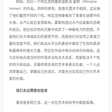
例如，对比一下特瓦克特曼和温斯洛·霍默（Winslow
Homer）的作品。同样的景色，取景位置并不相同，这反映
了他们截然不同的个性。特瓦克特曼看到了笼罩在迷雾中的
大海，水汽让岩石变得柔和。霍默则透过水汽径直看向坚硬
的岩石。他在铅灰色的沉重中找到了一种最有力的思想。不
是他们对大海或岩石的感觉不同，而是他们对自然之美或力
量的态度不同。他们各自从手头的素材中看到了生命的真谛
和最根本的强大力量，然后在作品中表达出快乐的缘由。这
与实际地点或当时的环境并没有太大关系，而是取决于个性
的伟大和自由，并最终借合适的艺术来表达后者。一个人必
须掌握自己，掌握自己的语言，才能充分实现自己作为艺术
家的价值。
我们永远需要创造者
需求是发明之母，这一点在艺术和科学中都是真理。