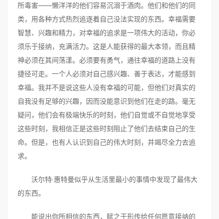
所毒害——懒洋洋的他们容易沉溺于酒肉。他们和他们的同
类，用各种方式热烈追逐着自己没法实现的东西。幸福需要
智慧、兴趣和精力，对幸福的追求是一项伟大的活动，你必
须乐于接纳，充满活力。这是人能获得的最大本领，而且精
神必须在其间荡漾。必须要有勇气，通往幸福的道路上没有
捷径可走。一个人必须对自己感兴趣、善于表达，才能感到
幸福。我并不是说这些人没有幸福的可能，但他们对真实的
自我没有足够的兴趣，因而没能意识到他们在走的路。毫无
疑问，他们会有极端快乐的时刻，他们自觉或不自觉地享受
这些时刻，我相信正是这些时刻阻止了他们去结束自己的生
命。但是，也有人认识到自己的伟大时刻，并竭尽全力去追
求。
沃尔特·惠特曼似乎从生活里最小的事情中发现了最伟大
的东西。
能说出你所相信的东西，赋之于形传给任何愿意接纳的