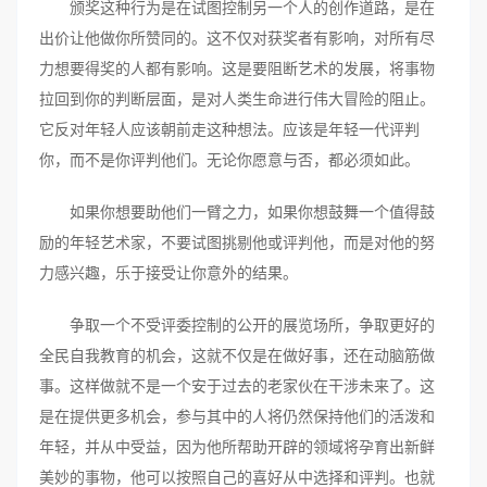
颁奖这种行为是在试图控制另一个人的创作道路，是在
出价让他做你所赞同的。这不仅对获奖者有影响，对所有尽
力想要得奖的人都有影响。这是要阻断艺术的发展，将事物
拉回到你的判断层面，是对人类生命进行伟大冒险的阻止。
它反对年轻人应该朝前走这种想法。应该是年轻一代评判
你，而不是你评判他们。无论你愿意与否，都必须如此。
如果你想要助他们一臂之力，如果你想鼓舞一个值得鼓
励的年轻艺术家，不要试图挑剔他或评判他，而是对他的努
力感兴趣，乐于接受让你意外的结果。
争取一个不受评委控制的公开的展览场所，争取更好的
全民自我教育的机会，这就不仅是在做好事，还在动脑筋做
事。这样做就不是一个安于过去的老家伙在干涉未来了。这
是在提供更多机会，参与其中的人将仍然保持他们的活泼和
年轻，并从中受益，因为他所帮助开辟的领域将孕育出新鲜
美妙的事物，他可以按照自己的喜好从中选择和评判。也就