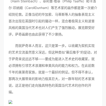
（Haim Steinbach）、菲利普·塔菲（Philip Taaffe）和卡洛
尔·邓纳姆（CarollDunham）等艺术家的画作都是第一次被介
绍到伦敦。正像当初的毕加索、马蒂斯等人的抽象表现主义
首次出现在英国时引起的骚动一样，混合着极简主义和波普
风格的美国当代艺术也对人们产生了强烈触动，展览颇受好
评，萨奇画廊也由此获得了不少褒扬。
而就萨奇本人而言，这只是第一步。以收藏为契机实现
的艺术交流虽然意义深远，但这种类似“幕后推手”的促动，对
于萨奇来说远远不够——要成为能进入艺术史的收藏家，就
必须拥有引领艺术浪潮和审美风向的能力和权力。在此前数
千年的美第奇家族，就是一个最好的例证。但不得不承认，
那两次大展带来的影响力极其巨大，对一群年轻的艺术家来
说，这正是他们走向独具特色的英国当代艺术的创作的开
端。