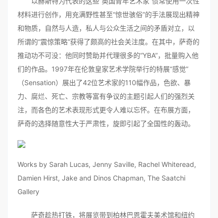
以赫斯特为代表的这些“英国青年艺术家”惯常使用一次性
材料进行创作，用充满野性甚至“惊世骇俗”的手法展现出精神
和物质，自然与人造，私人与公众生活之间的矛盾对立，以
所谓的“震惊策略”获得了颇高的社会关注度。在其中，萨奇的
推动功不可没：他同时赞助并代理很多的“YBA”，批量购入他
们的作品。1997年在伦敦皇家艺术学院举行的特展“感觉”
（Sensation）展出了42位艺术家的110幅作品，色欲、暴
力、腐烂、死亡、宗教等富有争议的主题引起人们的强烈关
注，而各色的艺术表现形式更令人难以忘怀。在布展方面，
萨奇的选择随意性大于严肃性，旋即引起了全国性的轰动。
Works by Sarah Lucas, Jenny Saville, Rachel Whiteread,
Damien Hirst, Jake and Dinos Chapman, The Saatchi
Gallery
萨奇趁热打铁，将展览带到柏林巴恩霍夫美术馆和纽约