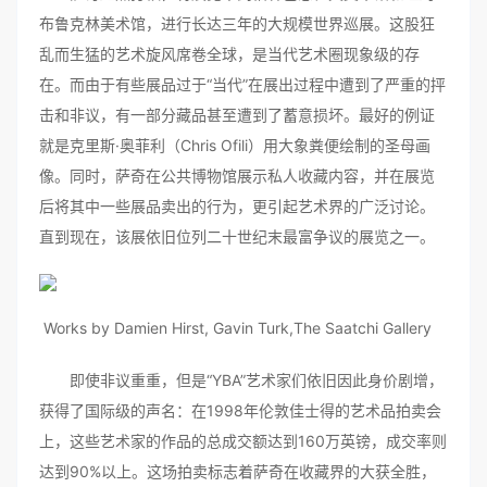
布鲁克林美术馆，进行长达三年的大规模世界巡展。这股狂
乱而生猛的艺术旋风席卷全球，是当代艺术圈现象级的存
在。而由于有些展品过于“当代”在展出过程中遭到了严重的抨
击和非议，有一部分藏品甚至遭到了蓄意损坏。最好的例证
就是克里斯·奥菲利（Chris Ofili）用大象粪便绘制的圣母画
像。同时，萨奇在公共博物馆展示私人收藏内容，并在展览
后将其中一些展品卖出的行为，更引起艺术界的广泛讨论。
直到现在，该展依旧位列二十世纪末最富争议的展览之一。
Works by Damien Hirst, Gavin Turk,The Saatchi Gallery
即使非议重重，但是“YBA”艺术家们依旧因此身价剧增，
获得了国际级的声名：在1998年伦敦佳士得的艺术品拍卖会
上，这些艺术家的作品的总成交额达到160万英镑，成交率则
达到90%以上。这场拍卖标志着萨奇在收藏界的大获全胜，