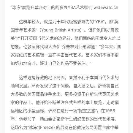
“冰冻”展览开幕派对上的的参展YBA艺术家们 widewalls.ch
这群年轻人，就是九十年代极富影响力的“YBA”，即“英
国青年艺术家”（Young British Artists）。但在他们以“震惊
美学”打开英国当代艺术的边界前，他们面临的困境令人难以
想象。伦敦画廊代理人杰伊·乔普林对此形容道：“多年来，国
家报纸的艺术编辑一直在抨击当代艺术。艺术家们不得不更
加努力地奋斗，好让自己的作品不受关注。”
这样遮掩躲藏的地下局面，显然不利于本国当代艺术的
顺利发展。萨奇发现了这个问题。自大展之后，萨奇将自己
大多数的美国藏品转手卖出，更多投资于在新生代英国艺术
家的作品上。他开始不断关注各式各样的本土展览，走访偏
远地区的小型画廊，俨然在进行一场“掘宝之旅”。在1988
年，他参加了一场由金史密斯学生组织策划的当代艺术展，
这场名为“冰冻”(Freeze) 的展览在伦敦港务局闲置仓库中举