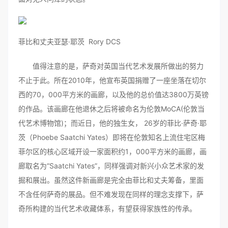
菲比和丈夫亚瑟·耶茨 Rory DCS
值得注意的是，萨奇对英国当代艺术发展所做出的努力
不止于此。所在2010年，他宣布英国捐赠了一座坐落在切尔
西的70，000平方米的画廊，以及他的总价值达3800万英镑
的作品。该画廊在他退休之后将被命名为伦敦MoCA(伦敦当
代艺术博物馆)；而近日，他的独生女， 26岁的菲比·萨奇·耶
茨（Phoebe Saatchi Yates）即将在伦敦知名上流住宅区梅
菲尔区的核心区域开设一家面积约1，000平方米的画廊，画
廊取名为“Saatchi Yates”，同样强调对新兴小众艺术家的发
掘和展出。虽然这件新画廊是完全由菲比和丈夫筹备，里面
不含任何萨奇的展品。但不难发现在同样的理念支撑下，萨
奇所构建的当代艺术收藏体系，有望获得家族性的传承。