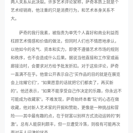
两人关系从此决裂。许多艺术评论家称，萨奇本质上就是个
艺术经销商，他注重的只是消费行为，和艺术本身关系不
大。
萨奇的我行我素，被指责为单凭个人喜好和商业利益而
枉顾艺术情感和价值的做法，但同时人们也不情愿地承认，
以他如今的名气、资本和实力，即使不遵循艺术市场的规则
和秩序，也不会造成什么后果。据说当他直接和工作室或画
廊接洽时，会要求对方给予批发折扣。对于这些评论，萨奇
一直满不在乎。他曾公开表示自己“买作品的目的就是在展览
会上炫耀它们”，“如果愿意的话就把它们都卖了，再买新
的”。他还表示，“如果不能享受自己作决定的乐趣，你永远不
可能成为收藏家”。不难发现，萨奇始终本着“玩”的心态在做
收藏，他对新人艺术家的开掘和赞助，更像是一种挑战和冒
险——其中最有趣的点，在于财富以别样方式流动运转的“刺
激”。总有人能获利颇丰，但一旦遭受冷落，则极有可能再次
面对无人问津的状态。