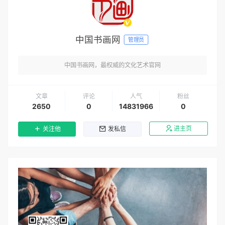
中国书画网
管理员
中国书画网，最权威的文化艺术官网
文章
评论
人气
粉丝
2650
0
14831966
0
进主页
关注他
发私信