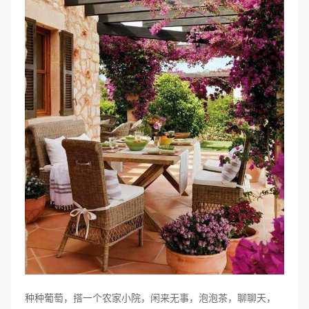
种种葡萄，搭一个农家小院，闲来无事，泡泡茶，聊聊天，