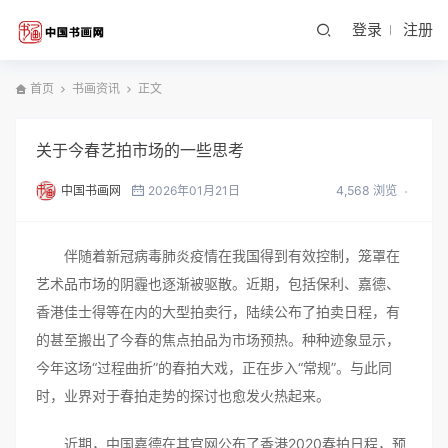
登录
注册
首页
书画资讯
正文
关于今春艺拍市场的一些思考
中国书画网
2026年01月21日
4,568 浏览
伴随着新冠病毒肺炎疫情在我国得到有效控制，笼罩在
艺术品市场的阴霾也逐渐被驱散。近期，包括保利、嘉德、
香港佳士得等在内的大型拍卖行，陆续公布了拍卖日程，有
的甚至搬出了今春的焦点拍品为市场预热。种种迹象显示，
今年这场“过程曲折”的春拍大戏，正在步入“常规”。与此同
时，业界对于春拍走势的探讨也愈发火热起来。
近期，中国嘉德在其官网公布了香港2020春拍日程，预