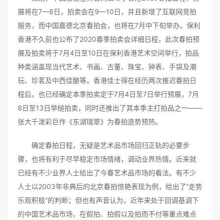
展将在7—8日，拍卖会在9—10日，并且新增了互联网竞拍
服务，而中国嘉德北京春拍会，也将在7月中下旬举办。保利
香港不久前也公布了2020春季拍卖会详细日程，此次春拍预
展及拍卖将于7月4日至10日在保利香港艺术空间举行，拍品
种类涵盖现当代艺术、书画、古董、珠宝、钟表、手袋及潮
玩、珍茗及中西佳酿等。香港佳士得在经历两次推迟春拍日
程后，也已经确定本季拍卖定于7月4日至7日举行预展，7月
8日至13日举槌拍卖，同时还推出了其本季主打拍品之一——
张大千泼彩巨作《东湖瑞翠》为春拍造势预热。
确定春拍日程，无疑是艺术品市场回归正轨的必要步
骤，也将有利于尽早稳定市场情绪，调动业界热情。近来就
已经有不少业界人士给出了今春艺术品市场的看法。有不少
人士以2003年非典后的北京春拍惊艳表现为例，给出了“走势
乐观积极”的判断；但也有声音认为，近年来处于回调基调下
的中国艺术品市场，在假拍、拍假以及拍而不付等重点难点