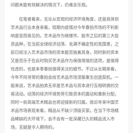
问题未能有效解决的情况下，仍难言乐观。
在笔者看来，无论从宏观的经济环境角度，还是具体到
艺术品行业本身来看，短期内疫情对今年春拍市场的不利影
响是显而易见的。艺术品作为继楼市、股市之后的第三大投
资品种，在当前全球经济动荡、充满不确定性的氛围里，之
前已经注入艺术品市场的资本能否独善其身，同时新的资本
又是否乐于在此时购买艺术品作为保值增值的选项，是值得
忧虑的，也是本季春拍值得关注的细节。不过从长期来看，
今年不同寻常的春拍会给艺术品市场涅槃重生创造契机。一
般来说，艺术品拍卖无非是艺术品与资本进行互相转换的交
易活动。动荡的经济环境势将引致资本的震动和重新分配，
同时一些高端艺术精品也将迎接新的归属。就近年来中国艺
术品市场表现来看，精品从不缺少顶级买家。在当下市场精
品稀缺的大环境下，会不会有一批深藏已久的精品流入市
场，无疑是令人期待的。