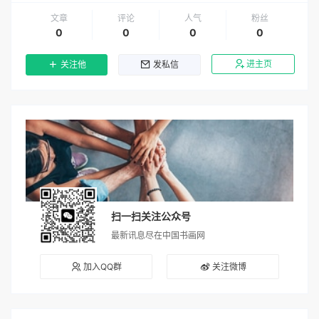
文章
评论
人气
粉丝
0
0
0
0
进主页
关注他
发私信
扫一扫关注公众号
最新讯息尽在中国书画网
加入QQ群
关注微博