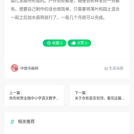
腐烂发酵所形成的。户外到处都是，随便去树林里挖一点都
有。想要自己制作的话也很简单，只需要将落叶和园土混合
一起之后加水腐熟就行了，一般几个月就可以完成。
收藏
0
点赞
0
生成海报
中国书画网
上一篇：
下一篇：
热烈祝贺全国中小学语文教学高峰论坛成功举办
关于衣柜是否到顶，看完这篇文章就懂了！
相关推荐