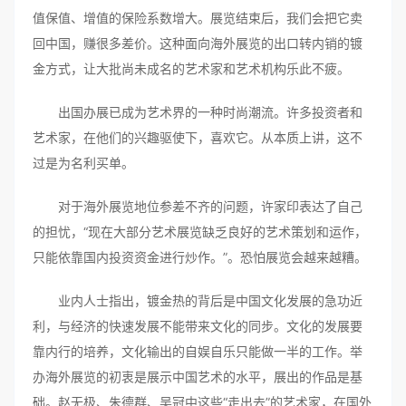
值保值、增值的保险系数增大。展览结束后，我们会把它卖
回中国，赚很多差价。这种面向海外展览的出口转内销的镀
金方式，让大批尚未成名的艺术家和艺术机构乐此不疲。
出国办展已成为艺术界的一种时尚潮流。许多投资者和
艺术家，在他们的兴趣驱使下，喜欢它。从本质上讲，这不
过是为名利买单。
对于海外展览地位参差不齐的问题，许家印表达了自己
的担忧，“现在大部分艺术展览缺乏良好的艺术策划和运作，
只能依靠国内投资资金进行炒作。”。恐怕展览会越来越糟。
业内人士指出，镀金热的背后是中国文化发展的急功近
利，与经济的快速发展不能带来文化的同步。文化的发展要
靠内行的培养，文化输出的自娱自乐只能做一半的工作。举
办海外展览的初衷是展示中国艺术的水平，展出的作品是基
础。赵无极、朱德群、吴冠中这些“走出去”的艺术家，在国外