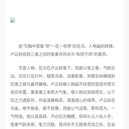
由“写胸中意象”到“一花一世界”的花鸟、人物画的转换，
卢云标找到三者之间的笔墨共同点与“和而不同”的差异。
写意人物、花鸟在卢云标笔下，同是以笔立骨、气韵生
动，往往只花片叶，随意点染，淡墨欹豪，却顿生纵横疏斜
历落之致与盎然趣味。卢云标做人物画不经意的营造中而又
讲究布置，重笔墨之本质大气象，使人物达到熟而生，以千
钧之力透纸背，作品清雅格高，清澈透心的境界。卢云标花
鸟画，绝不拖沓、绝不犹豫，而是以气运笔、率性而为，一
气呵成。他以吴昌硕、齐白石为楷模，但却从元人处入手，
笔墨气韵深厚，笔力沉稳，其间亦不乏超逸灵动之处，在自