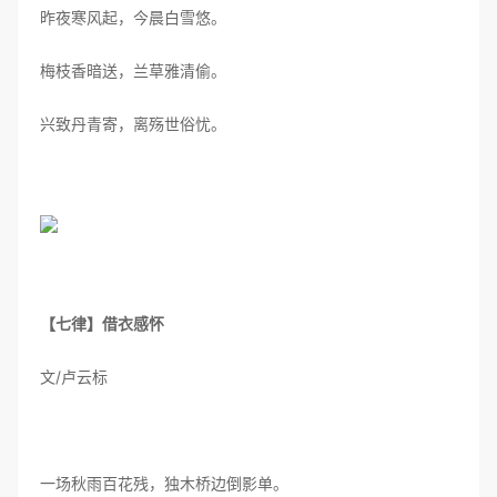
昨夜寒风起，今晨白雪悠。
梅枝香暗送，兰草雅清偷。
兴致丹青寄，离殇世俗忧。
【七律】借衣感怀
文/卢云标
一场秋雨百花残，独木桥边倒影单。