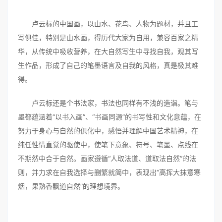
卢云标的中国画，以山水、花鸟、人物为题材，并且工
写俱佳，特别是山水画，得历代大家为自用，兼容百家之精
华，从传统中吸收营养，在大自然写生中寻找自我，观其写
生作品，形成了自己的笔墨语言及自我的风格，真是极其难
得。
卢云标还是个书法家，书法也同样有不浅的造诣。笔与
墨都蕴涵着“以书入画”、“书画同源”的书写性和文化意蕴，在
努力于身心与自然的俱化中，感悟并理解中国艺术精神，在
纯任性情直觉的驱使中，使笔下意象、符号、笔墨、点线在
不期然中合于自然。画家遵循“人取法道、道取法自然”的法
则，并力求在自我选择与删繁就简中，表现出“高挥大抹意寒
烟，果熟香飘道自然”的理想境界。