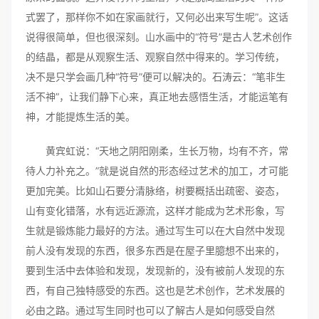
式罢了，那样你不如在家画就行，又何必出来写生呢”。这话
说得很简单，但也很深刻。山水画中的“符号”是古人艺术创作
的结晶，都是从观察生活、观察自然中得来的。学习传统，
决不是只学会画几种“符号”便可以解决的。石涛云：“笔非生
活不神”，让我们静下心来，真正地去感悟生活，才能运笔有
神，才能提炼生活的美。
黄宾虹说：“天地之阴阳刚柔，生长万物，均有不齐，常
待人力补充之。”就是说自然的形态经过艺术的加工，才可能
更加完美。比如山石要分清脉络，树要概括出疏密、姿态，
山有变化错落，水有远近源流，这样才能成为艺术形象，写
生就是锻炼能力最好的方法。通过写生可以在大自然中发现
前人没有发现的东西，很多东西是在屋子里臆想不出来的，
要到生活中去体验和发现，发现新的，没有被前人发现的东
西，有自己独特感受的东西。这也是艺术创作，艺术发展的
必由之路。通过写生同时也可以了解古人是如何感受自然