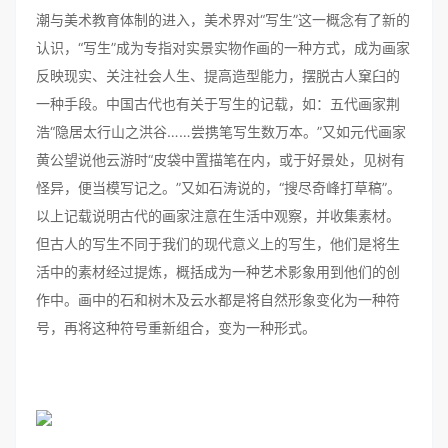
潮与美术教育体制的进入，美术界对“写生”这一概念有了新的
认识，“写生”成为专指对实景实物作画的一种方式，成为画家
反映现实、关注社会人生、提高造型能力，摆脱古人窠臼的
一种手段。中国古代也有关于写生的记载，如：五代画家荆
浩“隐居太行山之洪谷……尝携笔写生数万本。”又如元代画家
黄公望说他云游时“皮袋中置描笔在内，或于好景处，见树有
怪异，便当模写记之。”又如石涛说的，“搜尽奇峰打草稿”。
以上记载说明古代的画家注意在生活中观察，并收集素材。
但古人的写生不同于我们的现代意义上的写生，他们是将生
活中的素材经过提炼，概括成为一种艺术影象用到他们的创
作中。画中的石和树木及云水都是将自然形象变化为一种符
号，再将这种符号重新组合，变为一种形式。