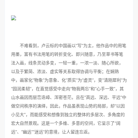
不难看到，卢云标的中国画以“写”为主，他作品中的用笔
用墨，富有书法用笔的转折变化、即兴随意，乃至草书等笔
法入画，线条灵动多变，一轻一重，一浓一淡、随心所欲，
以及于繁简、浓淡、虚实等关系取得协调与平衡；在娴熟
中，画家化“物象”为意象、化“质实”为“虚灵”，变“清刚犀利”为
“园润柔韧”，在直觉感受中走向“物我两忘”和“心手一致”，其
山水画因而层峦迭嶂、浑密苍茫。且在“高远、深远、平远”中
做空间秩序的演绎，因此，作品虽表现山势的局部，却“以因
小见大”，而能感受和想像到独立的整体的多层次、多角度的
宏大自然景观。这是一个多维、多意的空间，它呈示了“阔
远”、“幽远”“迷远”的意境，让人留连忘返。