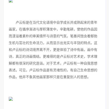
卢云标是在当代文化语境中自学成长并成熟起来的青年
画家，在循序渐进与厚积薄发中，辛勤笔耕，使他的作品因
而漾溢着素朴的审美情怀与诗意的气氛，笔墨间饱含着郁勃
生机与笜壮的生命活力，从而显示出充实与丰饶的特点。这
和卢云标的诗词境界离不开，更是体验了诗中有画，画中有
诗，真正的诗画情结。更难得的是卢云标对艺术史，学术理
解都有很深的研究造诣。对于艺术，卢云标有一种自我思想
表述。可见，卢云标作品是有灵魂性的，有自己生命思想的
作品，他并不象其他画家那样只是在重复别人的思想。