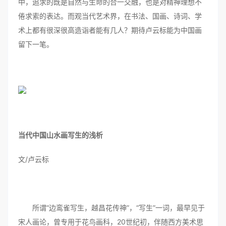
中，追求的既是自然与生命的合一交融，也是对精神理想不
倦求索的表达。而观当代艺术界，在书法、国画、诗词、学
术上都有很深很高造诣者能有几人？期待卢云标能为中国画
留下一笔。
当代中国山水画写生的浅析
文/卢云标
所谓“边鸾雀写生，越昌花传神”，“写生”一词，最早见于
宋人画论，曾专用于花鸟画科，20世纪初，伴随西方美术思