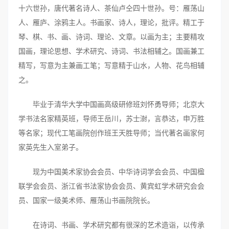
十六世孙，唐代著名诗人、茶仙卢仝四十世孙。号：雁荡山
人、雁庐、涂鸦主人。书画家、诗人，理论，批评。精工于
琴、棋、书、画、诗词、理论、文章。以画为主；主要精攻
国画，理论思想、学术研究、诗词、书法相辅之。国画兼工
精写，写意为主兼画工笔；写意精于山水，人物、花鸟相辅
之。
毕业于清华大学中国画高级研修班刘怀勇导师；北京大
学书法名家精英班，导师王岳川，苏士澍，言恭达，申万胜
等名家；现代工笔画院创作班王天胜导师；当代著名画家何
家英先生入室弟子。
现为中国美术家协会会员、中华诗词学会会员、中国楹
联学会会员、浙江省书法家协会会员、黄宾虹学术研究会会
员、国家一级美术师、雁荡山书画院院长。
在诗词、书画、学术研究都有很深的艺术造诣，以传承