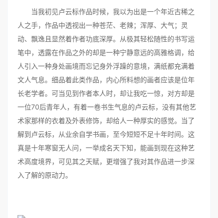
当我初见卢云标作品时候，我以为出是一个年近古稀之
人之手，作品中透视出一种苍茫、老辣；浑厚、大气；灵
动、飘逸且显然着作者功底深厚。从极其轻松随性的书写运
笔中，透露在作品之外的却是一种宁静意远的高雅格调，给
人引入一种身处画境而忘记身外浮躁的意境，满纸都充满着
文人气息。细品着此类作品，内心所料想的画者应该是位年
长老学者。可当见到作者本人时，却让我吃一惊，对方却是
一位70后青年人，有着一卷书生气息的卢云标，没有其他艺
术家那样的衣着及外表修饰，却给人一种厚实的感觉。当了
解到卢云标，从业余自学书画，至今短短不足十年时间。这
真是十年寒窗无人问，一举成名天下知，能画到现在这种艺
术高度境界，可见其之天赋，更增强了我对其作品进一步深
入了解的原动力。