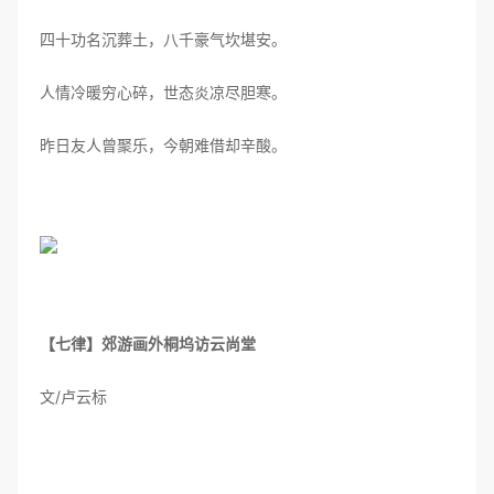
四十功名沉葬土，八千豪气坎堪安。
人情冷暖穷心碎，世态炎凉尽胆寒。
昨日友人曾聚乐，今朝难借却辛酸。
【七律】郊游画外桐坞访云尚堂
文/卢云标