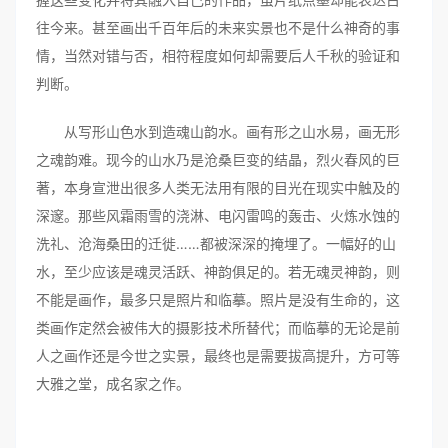
往今来。甚至画出千百年后的未来实景也不是什么神奇的事
情，当然对错与否，相符程度如何却需要后人千秋的验证和
判断。
从写形山色水到造魂山韵水。画有形之山水易，画无形
之魂韵难。现今的山水乃是沧桑巨变的结晶，烈火春风的巨
著，本身宣泄出很多人类无法用有限的目光在现实中触及的
深邃。那些风霜雨雪的浇淋、电闪雷鸣的轰击、火炼水蚀的
洗礼、沧海桑田的迁徙……都被深深的掩埋了。一幅好的山
水，至少应该是魂灵活跃、神韵俱足的。若无魂灵神韵，则
不能是画作，最多只是照片和临摹。照片是没有生命的，这
类画作定然会被伟大的摄影技术所替代；而临摹的无论是前
人之画作还是今世之实景，最终也是需要拔高提升，方可等
大雅之堂，成名家之作。