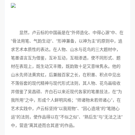
显然，卢云标的中国画是在“外师造化、中得心源”中、在
“骨法用笔、气韵生动”、“形神兼备，以神为主”的原则中，追
求艺术本质性的表达。在人物、山水与花鸟的三大题材中，
笔墨语言互为借鉴，互补互动，互相渗透，使不同形式、题
材在表现上，既生动又丰赡，既韵致十足又意味隽永。他的
山水先师法黄宾虹，后兼融百家之长，在积墨、积点中见出
不落俗套的现代精神与现代形式法则，其人物、花鸟画吸收
并借鉴了吴昌硕、齐白石以来近现代各家的笔墨技法，在“为
我所用”之中，形成个人鲜明风格；“师诸物未若师诸心”，在
艺术实践中，卢云标坚持“以我观物”、“因心造境”的“笔随心
运”的法则，使作品得以在“不似之似”、“熟后生”与“无法之法”
中，营造“离其迹而合其道”的作品。