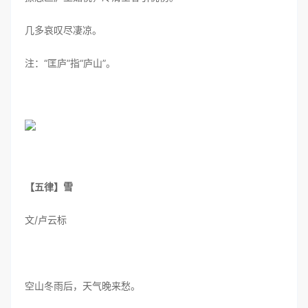
几多哀叹尽凄凉。
注：“匡庐”指“庐山”。
【五律】雪
文/卢云标
空山冬雨后，天气晚来愁。