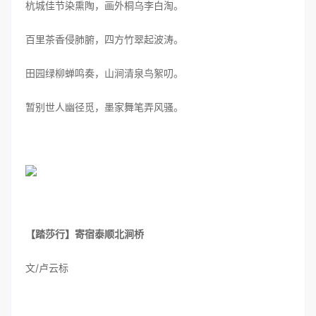
杭城佳节染熏陶，画外桐乌李白淘。
百里茶香侵肺腑，四方竹翠起波涛。
田园绿柳蝉鸣奏，山涧清泉鸟絮叨。
暂别世人幽径觅，墨家舞笔弄风骚。
【踏莎行】寄宿泰顺北涧桥
文/卢云标