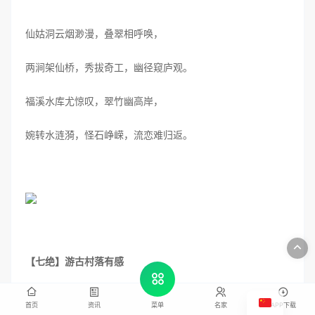
仙姑洞云烟渺漫，叠翠相呼唤，
两涧架仙桥，秀拔奇工，幽径窥庐观。
福溪水库尤惊叹，翠竹幽高岸，
婉转水涟漪，怪石峥嵘，流恋难归返。
【七绝】游古村落有感
文/卢云标
首页
资讯
名家
APP下载
菜单