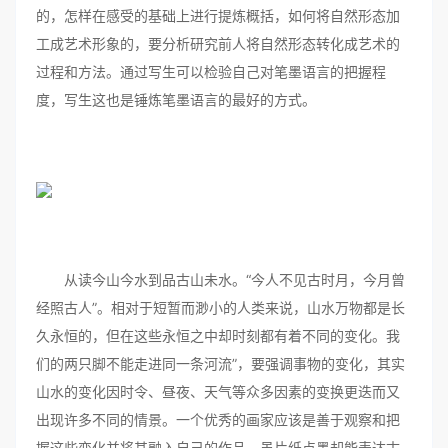
的，怎样在感受的基础上进行提炼概括，如何将自然形态加
工成艺术形象的，要分析研究前人将自然形态转化成艺术的
过程和方法。通过写生可以检验自己对笔墨语言的把握程
度，写生这也是锤炼笔墨语言的最好的方式。
从读今山今水到品古山未水。“今人不见古时月，今月曾
经照古人”。相对于短暂而渺小的人类来说，山水万物都是长
久永恒的，但在这些永恒之中却时刻都有着不同的变化。我
们的两只脚不能走进同一条河流”，要强调事物的变化，其实
山水的变化因时令、昼夜、天气等众多因素的变换更迭而又
出现许多不同的情景。一个优秀的画家应该是善于观察和把
握这些变化并将其融入自己的作品，虽片纸点墨却能表达古