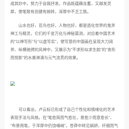
成其妙中，努力于自我抒发，作品既蕴藉含蓄，又越发灵
犀，使笔致有劲健有婉转，深厚中不乏工致。
山水也好，花鸟也好，人物也好，都是造化世界的鬼斧
神工与精灵，它们的千变万化与神秘莫测，对应着中国艺术
的“以神写形”与“以虚写实”，使写意的中国画在呈现大刀阔
斧、纵横驰骋的风神中，又展示为“不求形似求生韵”的“舍形
而悦影”的水墨淋漓与元气流贯的效果。
可以看出，卢云标已形成了自己个性化和情绪化的艺术
表现手法与风格。在“笔愈简而气愈壮，景愈少而意愈长”、
“布景用笔，于浑厚中仍饶哺峭”，苍莽中转见娟妍，纤细而气