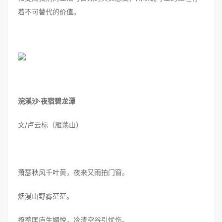
着不可替代的价值。
浣溪沙·夜宿碧龙潭
文/卢云标（雁荡山）
萧瑟秋风千叶黄，夜来又雨拍门窗。
烟漫山野雾茫茫。
撩惹匡庐生媚悦，冷清空谷引忧伤。