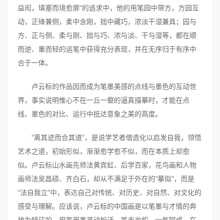
益闳，填塞而境愈廓“的追求中，他的用笔园中带方，方园互
动，正锋兼侧，柔中含刚，拙中藏巧，浓淡干湿兼具；园与
方、正与侧、柔与刚、拙与巧、浓与淡、干与湿等，都在顺
而逆、重而轻的运笔中获得充分表现，并在无序归于有序中
合于一体。
卢云标的作品因而成为笔墨美感的点线与墨色的互动世
界，事实说明惟心不在一丘一壑的逼真描摹时，才能在点
线、墨色的对比、运行中抵达意象之美的高度。
“离其迹而合其道”，是说学艺者借造化以启发自我，领悟
艺术之道，初始形似，渐渐愈学愈不似，而在本质上却愈
似。卢云标山水画先师法黄宾虹、后学百家，花鸟画和人物
画师法吴昌硕、齐白石，却从不满足于外在的“摹拟”，而是
“法自我立”中，表达自己对传统、对历史、对自然、对文化的
感受与理解。应该说，卢云标的中国画是以笔墨与才情的奔
放为特征的，用笔用墨灵动松活、笔走龙蛇、一气呵成，在