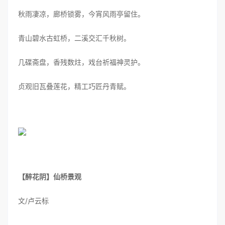
秋雨凄凉，廊桥锁雾，今宵风雨亭留住。
青山碧水古虹桥，二溪交汇千秋树。
几碟斋盘，香残数炷，戏台祈福神灵护。
贞观旧瓦叠莲花，精工巧匠丹青赋。
【醉花阴】仙桥景观
文/卢云标