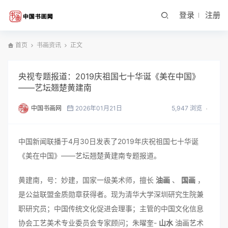
登录
注册
首页
书画资讯
正文
央视专题报道：2019庆祖国七十华诞《美在中国》
——艺坛翘楚黄建南
中国书画网
2026年01月21日
5,947 浏览
中国新闻联播于4月30日发表了2019年庆祝祖国七十华诞
《美在中国》——艺坛翘楚黄建南专题报道。
黄建南，号：妙建，国家一级美术师，擅长
油画
、
国画
，
是公益联盟金质勋章获得者。现为清华大学深圳研究生院兼
职研究员；中国传统文化促进会理事；主管的中国文化信息
协会工艺美术专业委员会专家顾问；朱曜奎-
山水
油画艺术