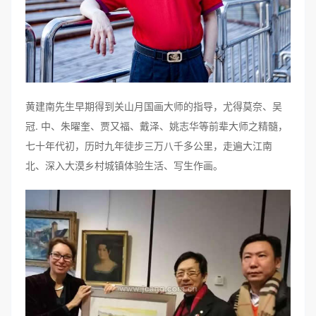
黄建南先生早期得到关山月国画大师的指导，尤得莫奈、吴
冠. 中、朱曜奎、贾又福、戴泽、姚志华等前辈大师之精髓，
七十年代初，历时九年徒步三万八千多公里，走遍大江南
北、深入大漠乡村城镇体验生活、写生作画。