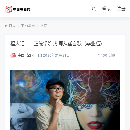
登录
注册
首页
书画资讯
正文
程大钜——正统学院派 师从崔自默（毕业后）
中国书画网
2026年01月21日
1,460 浏览