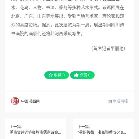
水、花鸟、人物、书法、篆刻等多种艺术形式。该巡回展在
北京、广东、山东等地展出，受到当地艺术家、理论家和观
众的高度赞扬。据悉，此次展览为期一周，展出期间四川诗
书画院的画家们还将赴河西采风写生。
（首席记者平丽艳）
收藏
0
点赞
0
生成海报
中国书画网
上一篇：
下一篇：
湖南省诗词协会岭南儒商诗会成立 力促湘粤港文化交流
“荷韵善都，书画弥香”2016全国书画名家艺术邀请展