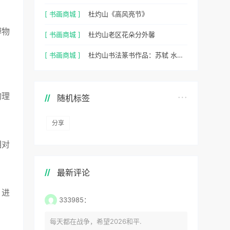
[ 书画商城 ]
杜灼山《高风亮节》
博物
[ 书画商城 ]
杜灼山老区花朵分外馨
[ 书画商城 ]
杜灼山书法篆书作品：苏轼 水调歌头
物理
随机标签
分享
相对
最新评论
。进
333985：
每天都在战争，希望2026和平.