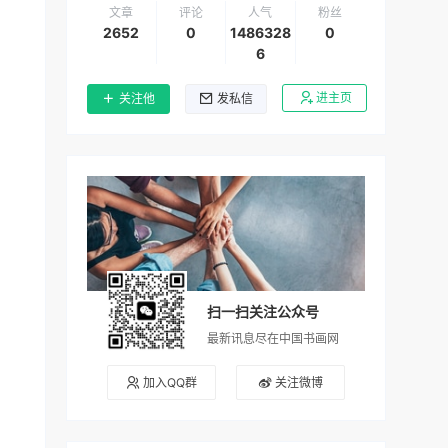
文章
评论
人气
粉丝
2652
0
1486328
0
6
进主页
关注他
发私信
扫一扫关注公众号
最新讯息尽在中国书画网
加入QQ群
关注微博