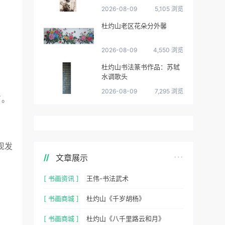
2026-08-09
5,105 浏览
杜灼山老区花朵分外馨
2026-08-09
4,550 浏览
杜灼山书法篆书作品：苏轼
水调歌头
2026-08-09
7,295 浏览
了。
现发
文章展示
[ 书画资讯 ]
王伟-书法武术
[ 书画商城 ]
杜灼山《千岁胡杨》
[ 书画商城 ]
杜灼山《八千里路云和月》