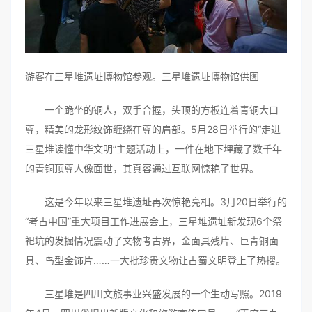
游客在三星堆遗址博物馆参观。三星堆遗址博物馆供图
一个跪坐的铜人，双手合握，头顶的方板连着青铜大口
尊，精美的龙形纹饰缠绕在尊的肩部。5月28日举行的“走进
三星堆读懂中华文明”主题活动上，一件在地下埋藏了数千年
的青铜顶尊人像面世，其真容通过互联网惊艳了世界。
这是今年以来三星堆遗址再次惊艳亮相。3月20日举行的
“考古中国”重大项目工作进展会上，三星堆遗址新发现6个祭
祀坑的发掘情况震动了文物考古界，金面具残片、巨青铜面
具、鸟型金饰片……一大批珍贵文物让古蜀文明登上了热搜。
三星堆是四川文旅事业兴盛发展的一个生动写照。2019