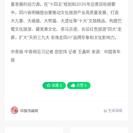
量发展的动力源。在“十四五”规划和2035年远景目标纲要
中，四川省明确提出要推动文化旅游产业高质量发展，打造
大九寨、大峨眉、大熊猫、大遗址等“十大”文旅精品，构建巴
蜀文化旅游、藏羌彝文化、茶马古道、长征红色旅游“四大”走
廊，扩大“天府三九大·安逸走四川”品牌形象和文化影响力。
中青报·中青网见习记者 田宏炜 记者 王鑫昕 来源：中国青年
报
收藏
0
点赞
0
生成海报
中国书画网