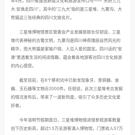
年4月，四川省提出新版文化和旅游宣传口号——“天府三九
大·安逸走四川”，其中的“三九大”指的是三星堆、九寨沟、大
熊猫这三张经典的四川文旅名片。
三星堆博物馆景区管委会产业发展部部长任韧说，三星
堆代表神秘的古蜀文明，九寨沟是四川神奇瑰丽自然风光的
精华，而大熊猫是家喻户晓、人见人爱的国宝。四川话的“安
逸”里透着生活的闲适情趣，蕴含着各地游客对四川文化旅游
的内心感受。
截至目前，在6个祭祀坑中已新发现象牙、青铜器、金
器、玉石器等文物近2000件。任韧说，此次三星堆考古发掘
的情况发布后，带来了一波新热度，吸引了众多历史文化爱
好者。
今年清明节假期首日，三星堆博物馆进馆参观游客数量
创下历史新高，超过1.5万名游客涌入博物馆，门票收入57万