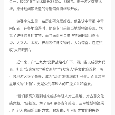
余元，较2019年同比增长383%、386%。由于游客数量猛
增，原计划闭馆改造的青铜馆保持继续开放。
游客李先生是一名历史研究爱好者。他告诉中青报·中青
网记者，在各地旅游时，他会专门前往当地博物馆参观，饱
览了许多珍贵的文物，而当面对三星堆博物馆的祭山图玉
璋、大立人、金杖、神树等传神文物时，大为惊喜，连连赞
叹“大开眼界”。
近年来，在“三九大”品牌战略推广下，四川省以成都为代
表，打出“安逸宜居”“美食遍地”“气候宜人”等文化旅游牌，吸
引各地游客纷至沓来，成为“网红”旅游城市打卡地。而此次三
星堆文物“上新”，更是受到年轻人的广泛关注和喜爱。
“我们很高兴看到越来越多年轻人对三星堆、对古蜀文化
感兴趣。”任韧说，为了吸引更多青年关注，三星堆博物馆采
用年轻人喜闻乐见的方式，激发青少年对历史文化的兴趣，