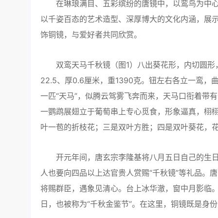
在琳琅满目、五彩缤纷的唐镜中，以鸾鸟为中心
以千姿百态的艺术造型、深厚博大的文化内涵，展
饰铜镜，与爱好者共同欣赏。
双鸾天马千秋镜（图1）八出葵花形，内切圆形，
22.5、厚0.6厘米，重1390克。钮左右各立一
一匹“天马”，似腾云驾雾飞奔而来，天马口衔着带
一鹦鹉展翅立于葡萄串上专心觅食，形象逼真，栩
叶一苞的折枝花；三是双叶方胜；四是双叶葵花，花中
开元年间，唐玄宗李隆基将八月五日自己的生日定为
人也要向四品以上达官贵人赏赐“千秋镜”等礼品。
将赐群臣，遇象见清心。台上冰华澈，窗中月影临。
日，也被称为“千秋金鉴节”。在这里，铜镜既是身