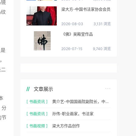
鸟镜
梁大方-中国书法家协会会员
鸟纹
2026-08-03
3,131 浏览
《佛》吴殿堂作品
2026-07-15
9,740 浏览
上是
，
是二
文章展示
本
[ 书画资讯 ]
黄介艺-中国国画院副院长，中国民间书画家协会副主席
。分
[ 书画资讯 ]
孙伟-职业画家，书法家
的节
[ 书画视频 ]
梁大方作品创作