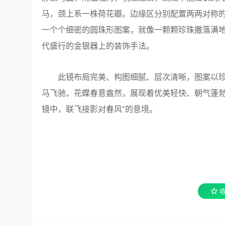
马，颈上系一株荷花瓣。边缘区分别配置两两对称
一个个细密的圆珠形图案，就像一颗颗珍珠撒落满地
代盛行的金银器上的装饰手法。
此镜布局完美、构图细腻、层次清晰，图案以珍
马飞驰，花蝶春意盎然，展现着优美轻快、朝气蓬勃
镜中，联飞接影对春风”的意境。