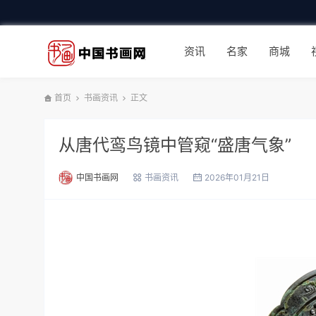
资讯
名家
商城
首页
书画资讯
正文
从唐代鸾鸟镜中管窥“盛唐气象”
中国书画网
书画资讯
2026年01月21日