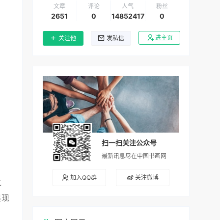
文章
评论
人气
粉丝
2651
0
14852417
0
进主页
关注他
发私信
扫一扫关注公众号
最新讯息尽在中国书画网
加入QQ群
关注微博
之
呈现