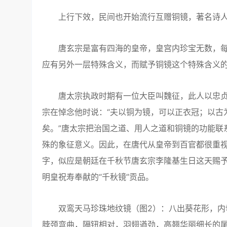
上行下效，民间也开始流行互赠铜镜，著名诗人白
唐玄宗是富有四海的皇帝，皇宫内珍宝无数，每
应有另外一层特殊含义，而赋予铜镜这个特殊含义
唐太宗执政时期有一位大臣叫魏征，此人以忠贞
宗在悼念他时说：“夫以铜为镜，可以正衣冠；以古
矣。”唐太宗把治国之道、用人之道和铜镜的功能联
殊的象征意义。因此，在唐代从皇帝到百官都很重视
字，似应是朝廷在千秋节唐玄宗李隆基生日这天赐予
明皇祝寿奉献的“千秋镜”贡品。
双鸾天马珍珠地纹镜（图2）：八出葵花形，内切圆
脖颈弯曲，隔钮相对，羽翅遒劲，高翘华丽细长的