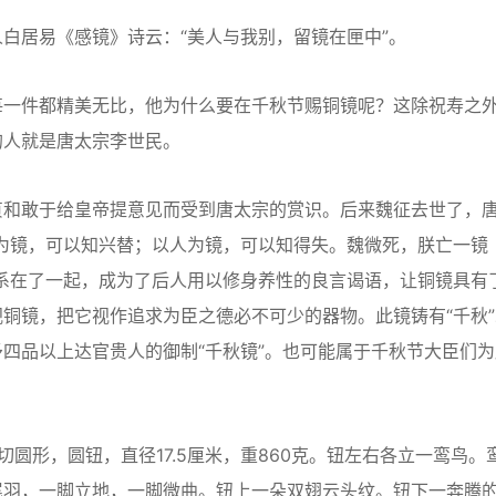
居易《感镜》诗云：“美人与我别，留镜在匣中”。
一件都精美无比，他为什么要在千秋节赐铜镜呢？这除祝寿之
的人就是唐太宗李世民。
和敢于给皇帝提意见而受到唐太宗的赏识。后来魏征去世了，
为镜，可以知兴替；以人为镜，可以知得失。魏微死，朕亡一镜
系在了一起，成为了后人用以修身养性的良言谒语，让铜镜具有
铜镜，把它视作追求为臣之德必不可少的器物。此镜铸有“千秋”
四品以上达官贵人的御制“千秋镜”。也可能属于千秋节大臣们为
形，圆钮，直径17.5厘米，重860克。钮左右各立一鸾鸟。
尾羽，一脚立地，一脚微曲。钮上一朵双翅云头纹。钮下一奔腾