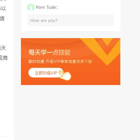
Porn Tude：
饰以
唐
How are you?
面天
鸾舞
立即升级VIP