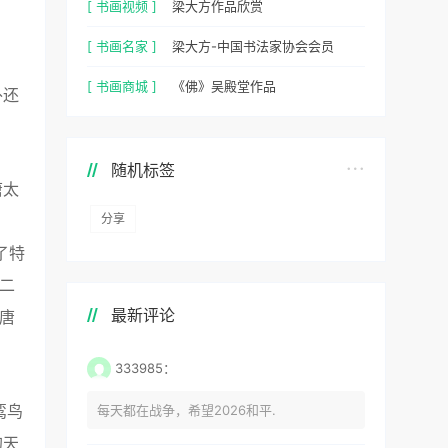
[ 书画视频 ]
梁大方作品欣赏
[ 书画名家 ]
梁大方-中国书法家协会会员
[ 书画商城 ]
《佛》吴殿堂作品
外还
随机标签
唐太
分享
了特
二
最新评论
唐
333985：
鸾鸟
每天都在战争，希望2026和平.
的天