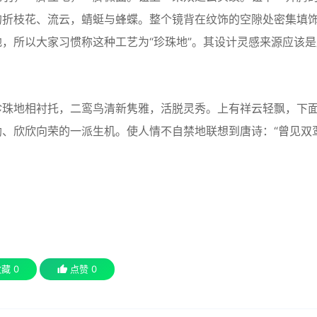
的折枝花、流云，蜻蜓与蜂蝶。整个镜背在纹饰的空隙处密集填
，所以大家习惯称这种工艺为“珍珠地”。其设计灵感来源应该是
珠地相衬托，二鸾鸟清新隽雅，活脱灵秀。上有祥云轻飘，下
、欣欣向荣的一派生机。使人情不自禁地联想到唐诗：“曾见双
收藏
0
点赞
0