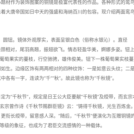
题材作为装饰图案的铜镜是极富代表性的作品。各种形式的鸾
示着大唐帝国如日中天的强盛和海纳百川的包容。现介绍两面鸾
圆钮。镜体外观厚实，表面呈银白色（俗称水银沁）。直径
鸾，曲颈相对，尾羽高翘，振翅欲飞。情态轻盈华美，婀娜多姿。钮
有葡萄果实的蔓枝，行空驰骋，雄伟俊美。钮下一株葡萄果实枝蔓
栩如生。边缘区饰有两两相对的四种纹饰：一是如意云头纹；二
各有一字，连读为“千”“秋”。故此镜也称为“千秋镜”。
“千秋节”，规定是日王公大臣要献“千秋镜”及绶带，而玄宗
唐玄宗曾作诗《千秋节赐群臣镜》云：“铸得千秋镜，光生百炼金
更衔长绶带，留意感人深。”随后，“千秋节”便演化为互赠铜镜
份等级的象征，也成为了君臣交流感情的一种载体。