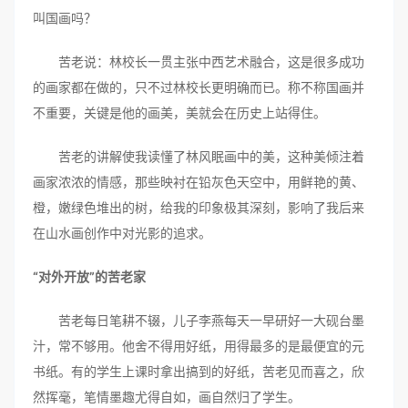
叫国画吗？
苦老说：林校长一贯主张中西艺术融合，这是很多成功
的画家都在做的，只不过林校长更明确而已。称不称国画并
不重要，关键是他的画美，美就会在历史上站得住。
苦老的讲解使我读懂了林风眠画中的美，这种美倾注着
画家浓浓的情感，那些映衬在铅灰色天空中，用鲜艳的黄、
橙，嫩绿色堆出的树，给我的印象极其深刻，影响了我后来
在山水画创作中对光影的追求。
“对外开放”的苦老家
苦老每日笔耕不辍，儿子李燕每天一早研好一大砚台墨
汁，常不够用。他舍不得用好纸，用得最多的是最便宜的元
书纸。有的学生上课时拿出搞到的好纸，苦老见而喜之，欣
然挥毫，笔情墨趣尤得自如，画自然归了学生。