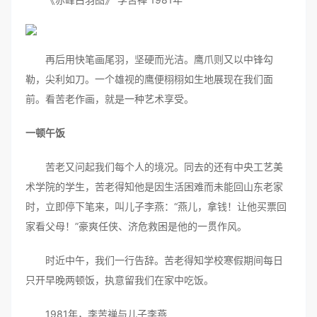
再后用快笔画尾羽，坚硬而光洁。鹰爪则又以中锋勾
勒，尖利如刀。一个雄视的鹰便栩栩如生地展现在我们面
前。看苦老作画，就是一种艺术享受。
一顿午饭
苦老又问起我们每个人的境况。同去的还有中央工艺美
术学院的学生，苦老得知他是因生活困难而未能回山东老家
时，立即停下笔来，叫儿子李燕：“燕儿，拿钱！让他买票回
家看父母！”豪爽任侠、济危救困是他的一贯作风。
时近中午，我们一行告辞。苦老得知学校寒假期间每日
只开早晚两顿饭，执意留我们在家中吃饭。
1981年，李苦禅与儿子李燕