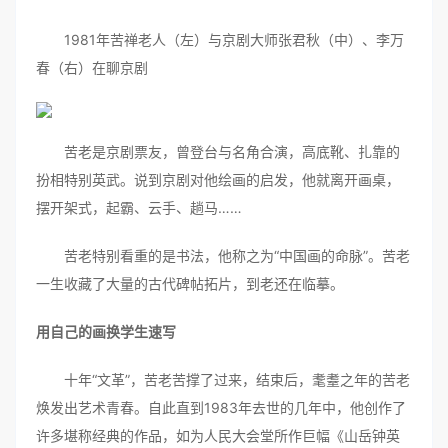
1981年苦禅老人（左）与京剧大师张君秋（中）、李万
春（右）在聊京剧
苦老是京剧票友，曾登台与名角合演，高底靴、扎靠的
扮相特别英武。说到京剧对他绘画的启发，他就离开画桌，
摆开架式，起霸、云手、趟马……
苦老特别看重的是书法，他称之为“中国画的命脉”。苦老
一生收藏了大量的古代碑帖拓片，到老还在临摹。
用自己的画换学生速写
十年“文革”，苦老苦撑了过来，结束后，耄耋之年的苦老
焕发出艺术青春。自此直到1983年去世的几年中，他创作了
许多堪称经典的作品，如为人民大会堂所作巨幅《山岳钟英