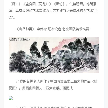
（鹰）》《盛夏图（荷花）》《墨竹》，气势磅礴，笔简意
厚，具有极强的艺术震撼力，苦老被当之无愧地称为艺术“巨
匠”。
《山岳钟英》 李苦禅 纸本设色 北京画院美术馆藏
84岁的苦禅老人创作了中国写意画史上巨大的作品《盛
夏图》，此画由四幅丈二匹大宣纸拼接而成