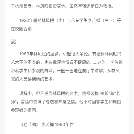
了杭州艺专。林风眠很赞赏他，虽然年轻还是任为教授。
1926年暑期林风眠（中）与艺专学生李苦禅（左一）等
在校园合影
1963年林风眠的展览，引起很大争论。有批评林风眠的
艺术不伦不类的，也有批评他情调不健康的……这时，李苦禅
带着学生和参观的群众，一圈一圈地在展厅中讲解，从林风
眠的人品讲到他的艺术。
讲解中，但凡提到林风眠的名字，他都必称“校长”和“老
师”，言语中充满了尊敬和热爱之情。他不时回答学生和周围
参观者的提问。
《劲节图》 李苦禅 1980年作