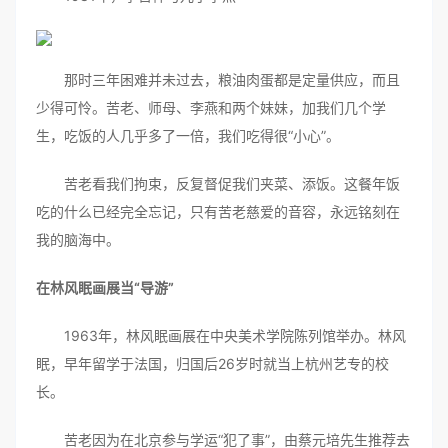
那时三年困难并未过去，粮油肉蛋都是定量供应，而且
少得可怜。苦老、师母、李燕和两个妹妹，加我们几个学
生，吃饭的人几乎多了一倍，我们吃得很“小心”。
苦老看我们拘束，反复督促我们夹菜、添饭。这餐年饭
吃的什么已经完全忘记，只有苦老慈爱的音容，永远铭刻在
我的脑海中。
在林风眠画展当“导游”
1963年，林风眠画展在中央美术学院陈列馆举办。林风
眠，早年留学于法国，归国后26岁时就当上杭州艺专的校
长。
苦老因为在北京参与学运“犯了事”，由蔡元培先生推荐去