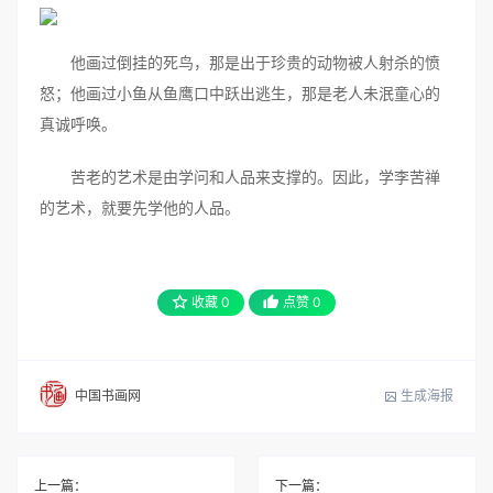
他画过倒挂的死鸟，那是出于珍贵的动物被人射杀的愤
怒；他画过小鱼从鱼鹰口中跃出逃生，那是老人未泯童心的
真诚呼唤。
苦老的艺术是由学问和人品来支撑的。因此，学李苦禅
的艺术，就要先学他的人品。
收藏
0
点赞
0
生成海报
中国书画网
上一篇：
下一篇：