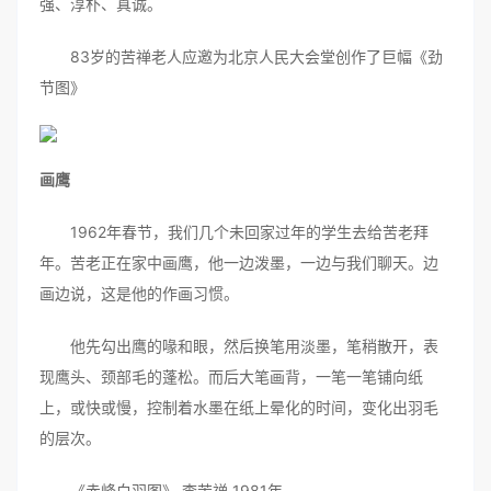
强、淳朴、真诚。
83岁的苦禅老人应邀为北京人民大会堂创作了巨幅《劲
节图》
画鹰
1962年春节，我们几个未回家过年的学生去给苦老拜
年。苦老正在家中画鹰，他一边泼墨，一边与我们聊天。边
画边说，这是他的作画习惯。
他先勾出鹰的喙和眼，然后换笔用淡墨，笔稍散开，表
现鹰头、颈部毛的蓬松。而后大笔画背，一笔一笔铺向纸
上，或快或慢，控制着水墨在纸上晕化的时间，变化出羽毛
的层次。
《赤峰白羽图》 李苦禅 1981年