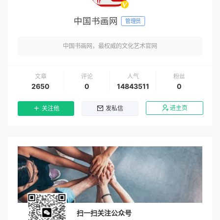
中国书画网
管理员
中国书画网，最权威的文化艺术官网
文章
评论
人气
粉丝
2650
0
14843511
0
进主页
关注他
发私信
扫一扫关注公众号