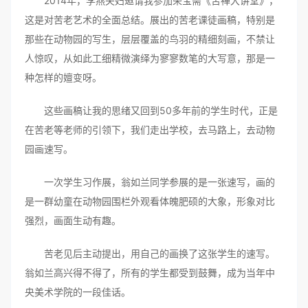
2014年，李燕夫妇邀请我参加荣宝斋《苦禅大讲堂》，
这是对苦老艺术的全面总结。展出的苦老课徒画稿，特别是
那些在动物园的写生，层层覆盖的鸟羽的精细刻画，不禁让
人惊叹，从如此工细精微演绎为寥寥数笔的大写意，那是一
种怎样的嬗变呀。
这些画稿让我的思绪又回到50多年前的学生时代，正是
在苦老等老师的引领下，我们走出学校，去马路上，去动物
园画速写。
一次学生习作展，翁如兰同学参展的是一张速写，画的
是一群幼童在动物园围栏外观看体魄肥硕的大象，形象对比
强烈，画面生动有趣。
苦老见后主动提出，用自己的画换了这张学生的速写。
翁如兰高兴得不得了，所有的学生都受到鼓舞，成为当年中
央美术学院的一段佳话。