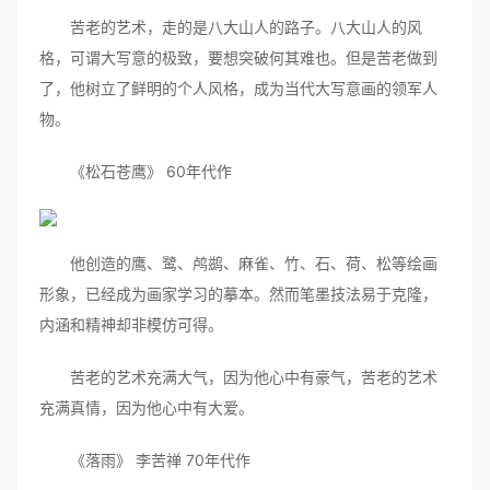
苦老的艺术，走的是八大山人的路子。八大山人的风
格，可谓大写意的极致，要想突破何其难也。但是苦老做到
了，他树立了鲜明的个人风格，成为当代大写意画的领军人
物。
《松石苍鹰》 60年代作
他创造的鹰、鹭、鸬鹚、麻雀、竹、石、荷、松等绘画
形象，已经成为画家学习的摹本。然而笔墨技法易于克隆，
内涵和精神却非模仿可得。
苦老的艺术充满大气，因为他心中有豪气，苦老的艺术
充满真情，因为他心中有大爱。
《落雨》 李苦禅 70年代作