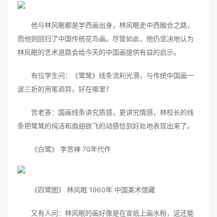
他与林风眠都是学西画出身，林风眠走中西融合之路，
而他则回归了中国传统花鸟画。尽管如此，他仍坚决地认为
林风眠的艺术道路会给今天的中国画提供有益的启示。
有位学生问：《鹭鸶》线条流利光滑，与传统中国画一
波三折的用笔迥异，好在哪里？
苦老答：国画线条讲究质感，更讲究情感，林校长的线
条把鹭鸶的纯洁和扇翅欲飞的动感恰到好处地表现出来了。
《白鹭》 李苦禅 70年代作
《四鹭图》 林风眠 1960年 中国美术馆藏
又有人问：林风眠的画好像是在宣纸上画水粉，这还能