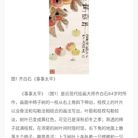
图1 齐白石《事事太平》
《事事太平》（图1）是近现代绘画大师齐白石84岁时所
作，画面中柿子树的一枝从右上角斜下伸出，枝杈上的叶片
以没骨法和勾勒法相结合的画法写出，叶筋和枝杈勾勒较
淡，树叶已变成黄红色，可见已是深秋初冬之季；熟透的柿
子挂满枝杈，在浓密的树叶间时隐时现，右下角的地面上散
落五个柿子，略带青涩；上下树叶上各卧着一只螳螂和一只