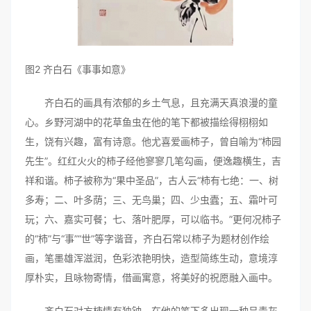
图2 齐白石《事事如意》
齐白石的画具有浓郁的乡土气息，且充满天真浪漫的童
心。乡野河湖中的花草鱼虫在他的笔下都被描绘得栩栩如
生，饶有兴趣，富有诗意。他尤喜爱画柿子，曾自喻为“柿园
先生”。红红火火的柿子经他寥寥几笔勾画，便逸趣横生，吉
祥和谐。柿子被称为“果中圣品”，古人云“柿有七绝：一、树
多寿；二、叶多荫；三、无鸟巢；四、少虫蠹；五、霜叶可
玩；六、嘉实可餐；七、落叶肥厚，可以临书。”更何况柿子
的“柿”与“事”“世”等字谐音，齐白石常以柿子为题材创作绘
画，笔墨雄浑滋润，色彩浓艳明快，造型简练生动，意境淳
厚朴实，且咏物寄情，借画寓意，将美好的祝愿融入画中。
齐白石对方柿情有独钟，在他的笔下多出现一种呈青灰