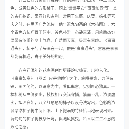
色、或黄红色的方形柿子，题上“世世平安”“事事如意”等一类
的吉祥款识，寓意祥和吉利，常用于生辰、庆贺、婚礼等喜
庆之时，在民间广为流传。他年近九旬画的《六柿图》，六
个青色方柿巧置于篮中，设色朴雅，心静意清，用笔憨态纯
厚带有浓重的乡土气息，自然而天真，极富有意趣。《事事
遇头》，柿子与芋头画在一起，便是“事事遇头”，意思是事事
都能有机遇，寄予美好的期盼。
齐白石晚年的花鸟画创作更臻炉火纯青、出神入化。
《事事如意》（图2）应是他晚年之作，笔酣墨饱，力健有
锋，画面简约，以写意为主，看似率意，实则匠心独具。一
棵柿树从左侧斜出，枝杈相互交错穿插，繁而不乱，浓淡虚
实，挥洒自如，八个红彤彤的柿子以没骨法写出，色彩的浓
淡晕染柿子将中间凹陷、上下饱满的特征恰当地表现出来。
沉甸甸的柿子将枝条压弯，似随风摇曳，给人以生生不息的
跃动之感。