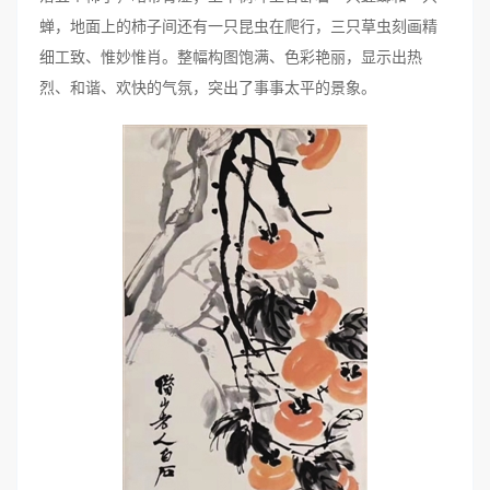
蝉，地面上的柿子间还有一只昆虫在爬行，三只草虫刻画精
细工致、惟妙惟肖。整幅构图饱满、色彩艳丽，显示出热
烈、和谐、欢快的气氛，突出了事事太平的景象。