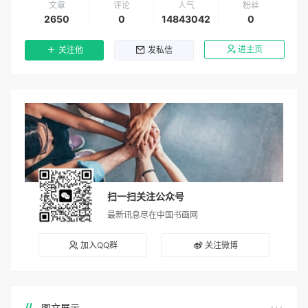
文章
评论
人气
粉丝
2650
0
14843042
0
进主页
关注他
发私信
扫一扫关注公众号
最新讯息尽在中国书画网
加入QQ群
关注微博
图文展示