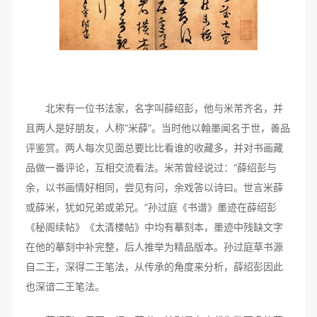
北宋有一位书法家，名字叫薛绍彭，他与米芾齐名，并
且两人是好朋友，人称“米薛”。当时他以翰墨闻名于世，善品
评鉴赏。两人每次见面总要比比看谁的收藏多，并对书画藏
品做一番评论，互相交流看法。米芾曾经说过：“薛绍彭与
余，以书画情好相同，尝见有问，余戏答以诗曰。世言米薛
或薛米，犹如兄弟或弟兄。”孙过庭《书谱》墨迹在薛绍彭
《秘阁续帖》《太清楼帖》中均有摹刻本，墨迹中残缺文字
在他的摹刻中补完整，后人推举为精品版本。孙过庭草书源
自二王，深得二王笔法，从传承的角度来分析，薛绍彭因此
也深谙二王笔法。