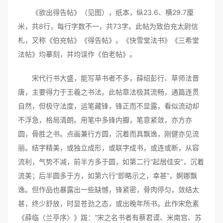
《欲出得告帖》（见图），纸本，纵23.6、横29.7厘
米，共8行，每行字数不一，共73字。此帖为致伯充太尉信
札，又称《伯充帖》《得告帖》。《快雪堂法书》《三希堂
法帖》均摹刻，并均误作《伯老帖》。
宋代行书大盛，能写草书者不多，薛绍彭行、草师法晋
唐，主要得力于王羲之书法。此帖章法极其流畅，通篇连贯
自然，但极守法度，运笔藏锋，锋正而不显露，看似流动却
不浮急，格局清朗。用笔中多锋内擫，笔意紧敛，亦方亦
圆，骨胜之书。点画兼行方圆，沉着而具飘逸，刚健亦见流
丽。结字精美，或独立成形，或联字成书，或连或断，从容
流利，气势不减，前半方多于圆，如第二行“起居佳安”，沉着
流美；后半圆多于方，如第六行“即略示之，幸甚”，婀娜飘
逸。但作品也暴露出一些缺憾，锋紧密，骨肉停匀，敛结太
甚，终少舒放，时显苍劲之态，或出晚年所书。此作宋危素
《薛临〈兰亭序〉》跋：“宋之名书者有蔡君谟、米南宫、苏