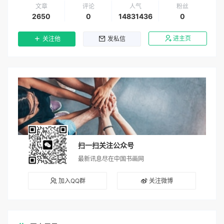
文章
评论
人气
粉丝
2650
0
14831436
0
进主页
关注他
发私信
扫一扫关注公众号
最新讯息尽在中国书画网
加入QQ群
关注微博