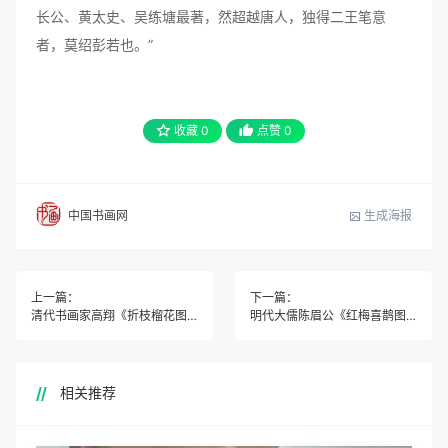
长公、黄太史、吴练塘最著，然超越唐人，独得二王笔意
者，莫绍彭若也。”
收藏
0
点赞
0
生成海报
中国书画网
上一篇：
下一篇：
清代书画家高翔《折枝榴花图》欣赏
明代大儒陈眉公《红梅喜鹊图》
相关推荐