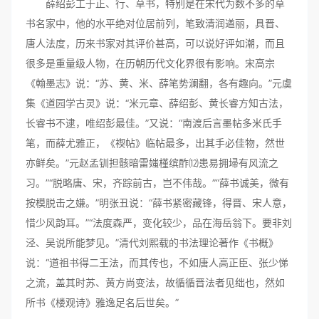
薛绍彭工于正、行、草书，特别是在宋代为数不多的草
书名家中，他的水平绝对位居前列，笔致清润遒丽，具晋、
唐人法度，历来书家对其评价甚高，可以说好评如潮，而且
很多是重量级人物，在历朝历代文化界很有影响。宋高宗
《翰墨志》说：“苏、黄、米、薛笔势澜翻，各有趣向。”元虞
集《道园学古灵》说：“米元章、薛绍彭、黄长睿方知古法，
长睿书不逮，唯绍彭最佳。”又说：“南渡后言墨帖多米氏手
笔，而薛尤雅正，《禊帖》临帖最多，出其手必佳物，然世
亦鲜矣。”元赵孟钏担骸暗雷媸槿缤酢⑿患易拥埽有风流之
习。”“脱略唐、宋，齐踪前古，岂不伟哉。”“薛书诚美，微有
按模脱击之嫌。”明张丑说：“薛书紧密藏锋，得晋、宋人意，
惜少风韵耳。”“法度森严，变化较少，品在海岳翁下。要非刘
泾、吴说所能梦见。”清代刘熙载的书法理论著作《书概》
说：“道祖书得二王法，而其传也，不如唐人高正臣、张少悌
之流，盖其时苏、黄方尚变法，故循循晋法者见绌也，然如
所书《楼观诗》雅逸足名后世矣。”