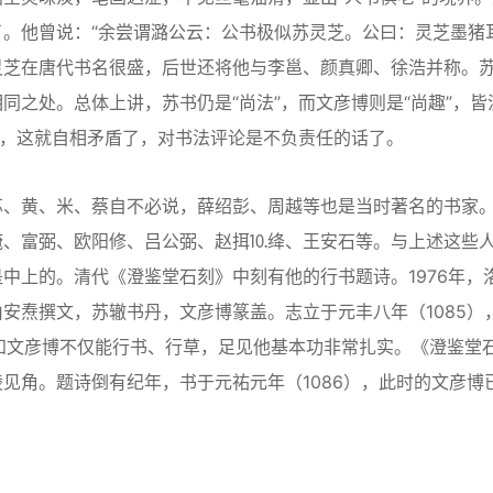
。他曾说：“余尝谓潞公云：公书极似苏灵芝。公曰：灵芝墨猪
灵芝在唐代书名很盛，后世还将他与李邕、颜真卿、徐浩并称。
同之处。总体上讲，苏书仍是“尚法”，而文彦博则是“尚趣”，皆
”，这就自相矛盾了，对书法评论是不负责任的话了。
、黄、米、蔡自不必说，薛绍彭、周越等也是当时著名的书家
淹、富弼、欧阳修、吕公弼、赵挕⒑绛、王安石等。与上述这些
中上的。清代《澄鉴堂石刻》中刻有他的行书题诗。1976年，
安焘撰文，苏辙书丹，文彦博篆盖。志立于元丰八年（1085）
知文彦博不仅能行书、行草，足见他基本功非常扎实。《澄鉴堂
见角。题诗倒有纪年，书于元祐元年（1086），此时的文彦博