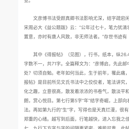
业。
文彦博书法受颜真卿书法影响尤深，结字疏宕闲
宋周必大《益公题跋》云：“公年过七十，笔力犹清
置意，亦时有唐人风致，非无师法者。”存世书迹有
其中《得报帖》（见图），行书，纸本，纵26.4
字数不一，共71字。全篇释文为：“彦博启，先此
处？切须自勉。老年如何当此，生于前年，罹此痛，
报帖》是目前所见文氏书法中之佼佼者，笔法讲究，
化之趣，立意很高，散发着浓浓的书卷气，散淡平
朗，赏心悦目。第七行第5字“年”结字奇崛，上部
法。再如第九行的“生”字，写得也是天真烂漫，很
郑重的心绪。越写到后面，行笔越快，进入忘我之
七、九行下方字与字的间隔更紧密。难能可贵，此帖