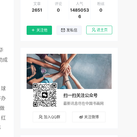
文章
评论
人气
粉丝
2651
0
1485053
0
6
进主页
关注他
发私信
华
功成
，球
扫一扫关注公众号
好办
最新讯息尽在中国书画网
做
加入QQ群
关注微博
，红
事