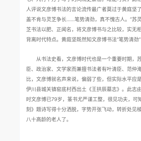
人评说文彦博书法的言论流传最广者莫过于黄庭坚了
盖不肯与灵芝争长……笔势清劲，真不愧古人。”苏
芝书法以肥、正闻名，将文彦博书与之比较，实无相
背离时代特点。黄庭坚既然知文彦博书法“笔势清劲
从书法史看，文彦博时代也是一个重要时期，苏
臣、政治家、文学家而兼擅书法者有叶清臣、范仲
比，文彦博就名声来说，偏弱了些，但实际水平应是
伊川县城关镇窑底村西出土《王拱辰墓志》。此志由
时文彦博已79岁，篆书尤严谨工整，很见功夫，可
刻》题诗写得十分洒脱，字势开张飞动，转折处见棱
八十高龄的老人了。