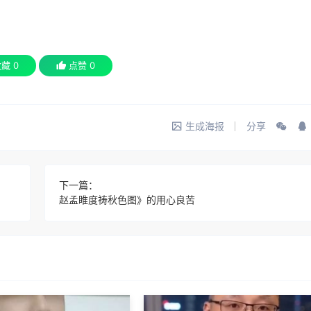
收藏
0
点赞
0
生成海报
分享
下一篇：
赵孟睢度祷秋色图》的用心良苦