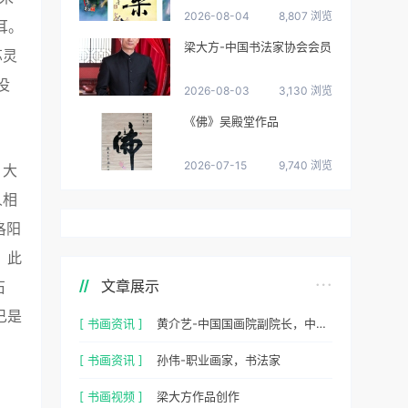
2026-08-04
8,807 浏览
耳。
梁大方-中国书法家协会会员
苏灵
没
2026-08-03
3,130 浏览
《佛》吴殿堂作品
2026-07-15
9,740 浏览
。大
人相
洛阳
，此
文章展示
石
已是
[ 书画资讯 ]
黄介艺-中国国画院副院长，中国民间书画家协会副主席
[ 书画资讯 ]
孙伟-职业画家，书法家
[ 书画视频 ]
梁大方作品创作