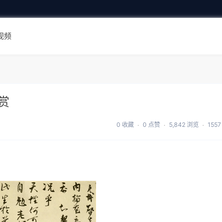
视频
赏
0 收藏
0 点赞
5,842 浏览
155