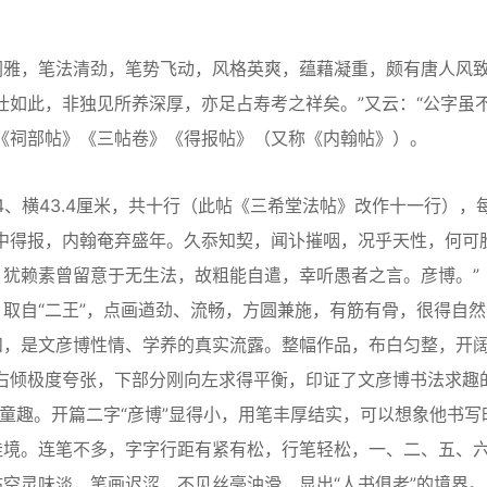
雅，笔法清劲，笔势飞动，风格英爽，蕴藉凝重，颇有唐人风
壮如此，非独见所养深厚，亦足占寿考之祥矣。”又云：“公字虽
《祠部帖》《三帖卷》《得报帖》（又称《内翰帖》）。
、横43.4厘米，共十行（此帖《三希堂法帖》改作十一行），
邮中得报，内翰奄弃盛年。久忝知契，闻讣摧咽，况乎天性，何可
犹赖素曾留意于无生法，故粗能自遣，幸听愚者之言。彦博。”
取自“二王”，点画遒劲、流畅，方圆兼施，有筋有骨，很得自然
和，是文彦博性情、学养的真实流露。整幅作品，布白匀整，开
向右倾极度夸张，下部分刚向左求得平衡，印证了文彦博书法求趣
有童趣。开篇二字“彦博”显得小，用笔丰厚结实，可以想象他书写
佳境。连笔不多，字字行距有紧有松，行笔轻松，一、二、五、
空灵味淡，笔画迟涩，不见丝毫油滑，显出“人书俱老”的境界。