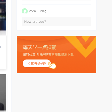
Porn Tude：
How are you?
1
立即升级VIP