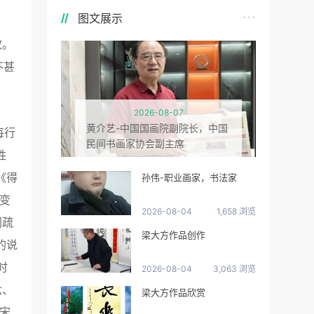
图文展示
致。
不甚
2026-08-07
黄介艺-中国国画院副院长，中国
每行
民间书画家协会副主席
胜
《得
孙伟-职业画家，书法家
变
2026-08-04
1,658 浏览
阔疏
梁大方作品创作
的说
时
2026-08-04
3,063 浏览
六、
梁大方作品欣赏
宋