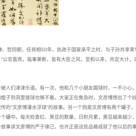
、哲四朝，任将相50年，执政于国家承平之时，与子孙共享荣
“公忠直亮，临事果断，皆有大臣之风，至和以来，共定大计，
被人们津津乐道。有一次，他和几个小朋友踢球时，一不小心
用棍子到洞里拨球也够不着。大家正在焦急时，文彦博想出了个
传的“文彦博灌水浮球”的故事。另一个则是文彦博有两个罐子，
一个罐中。每天检查红、黑豆的数量，日积月累，黑豆越来越少
个故事讲文彦博的严于律己，也许正是这些品格成就了他以后的