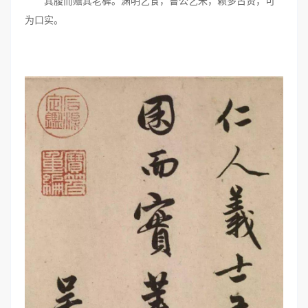
其腹而赡其老穉。渊明乞食，鲁公乞米，赖多古贤，可
为口实。