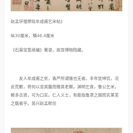
赵孟钚惺椤段牟成甫乞米帖》
纵30厘米，横46.4厘米
《石渠宝笈续编》著录，故宫博物院藏。
友人牟成甫之贫，香严所谓锥也无者。丰年犹啼饥，况
此荒歉，将何以坚其腹而赡其老穉。渊明乞食，鲁公乞米，
赖多古贤，可为口实。仁人义士，有能指鲁肃之囷而实莱芜
之甑者乎。吴兴赵孟畎住