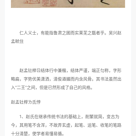
仁人义士，有能指鲁肃之囷而实莱芜之甑者乎。吴兴赵
孟畎住
赵孟钍榉ㄖ结体行中兼楷，结体严谨，端正匀称，字形
略扁，字势优美潇洒，清俊遒媚而内含风骨。其书法虽然出
入“二王”之间，但是已然形成了自己的风格。
赵孟钍榉ㄌ氐悖
1、赵氏在继承传统书法的基础上，削繁就简，变古为
今，其用笔不含浑，不故弄玄虚，起笔、运笔、收笔的笔路
十分清楚，使学者易懂易循。