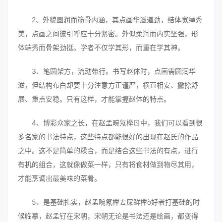
2、外貌圆润而筋骨内涵，其点画华滋遒劲，结体宽绰秀
美，点画之间彼引呼应十分紧密。外似柔润而内实坚强，形
体端秀而骨架劲挺。学者不仅学其形，而重在学其神。
3、笔圆架方，流动带行。书写赵体时，点画需圆润华
滋，但结构布白却要十分注意方正谨严，横直相安、撇捺舒
展、重点安稳。只有这样，才能掌握赵体的特点。
4、博彩众家之长，在赵孟畹氖榉ㄖ中，我们可以看到很
多名家的书法特点，这些特点都能很好的出现在赵氏的作品
之中。这不是简单的糅合，而是结合这些书法的有点，进行
有机的组合，这就像做菜一样，只有将食材做到物尽其用，
才能烹调出最美味的菜肴。
5、是基础扎实，赵孟畹氖榉ㄊ屎鲜榉ò好者打基础的时
候临摹，赵孟钌在宋朝，宋朝无论是书法还是绘画，都变得