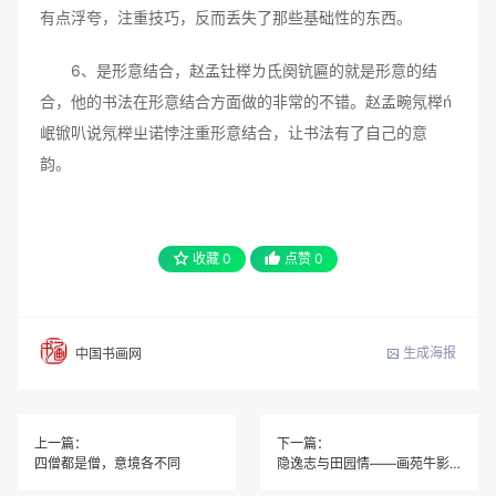
有点浮夸，注重技巧，反而丢失了那些基础性的东西。
6、是形意结合，赵孟钍榉ㄌ氐阕钪匾的就是形意的结
合，他的书法在形意结合方面做的非常的不错。赵孟畹氖榉ń
岷锨叭说氖榉ㄓ诺悖注重形意结合，让书法有了自己的意
韵。
收藏
0
点赞
0
生成海报
中国书画网
上一篇：
下一篇：
四僧都是僧，意境各不同
隐逸志与田园情——画苑牛影一窥