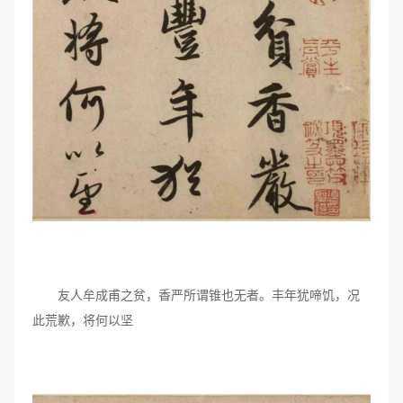
友人牟成甫之贫，香严所谓锥也无者。丰年犹啼饥，况
此荒歉，将何以坚