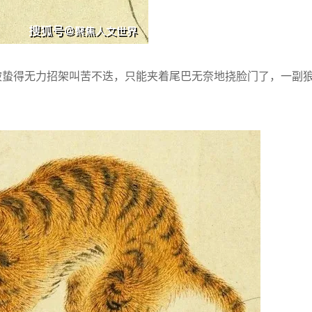
蛰得无力招架叫苦不迭，只能夹着尾巴无奈地挠脸门了，一副