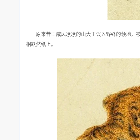
原来昔日威风凛凛的山大王误入野蜂的领地，被
相跃然纸上。