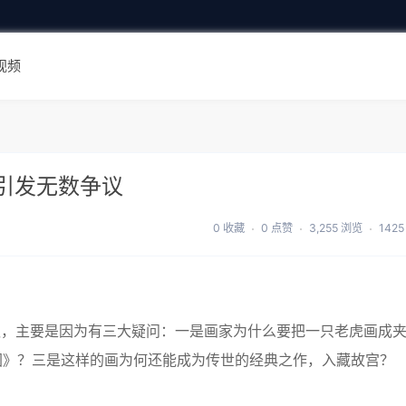
视频
引发无数争议
0 收藏
0 点赞
3,255 浏览
142
，主要是因为有三大疑问：一是画家为什么要把一只老虎画成
图》？三是这样的画为何还能成为传世的经典之作，入藏故宫？