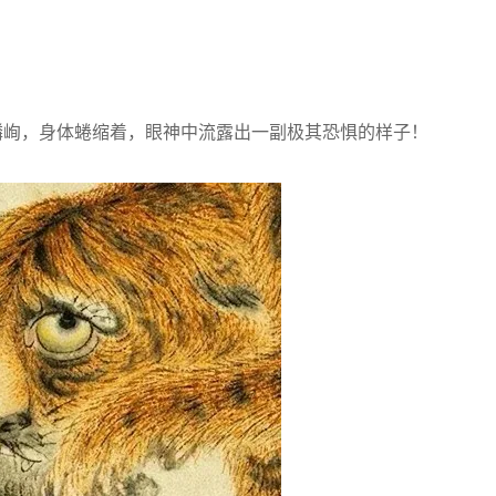
峋，身体蜷缩着，眼神中流露出一副极其恐惧的样子！