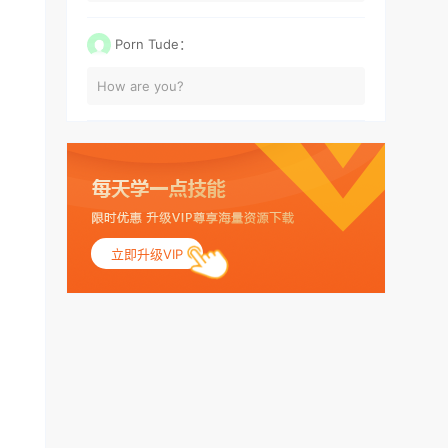
Porn Tude：
How are you?
立即升级VIP