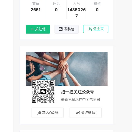
文章
评论
人气
粉丝
2651
0
1485026
0
7
进主页
关注他
发私信
扫一扫关注公众号
最新讯息尽在中国书画网
加入QQ群
关注微博