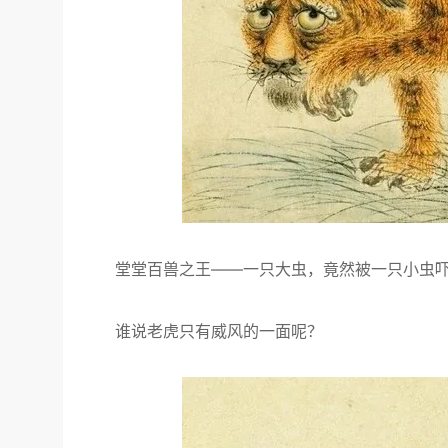
堂堂百兽之王——一只大虫，竟然被一只小虫吓
谁说老虎只有威风的一面呢？