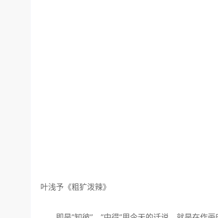
叶浅予《粗犷泼辣》
即是”知彼”。”中得”用今天的话说，就是在作画时