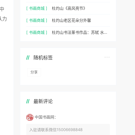
[ 书画商城 ]
杜灼山《高风亮节》
中
认力
[ 书画商城 ]
杜灼山老区花朵分外馨
[ 书画商城 ]
杜灼山书法篆书作品：苏轼 水调歌头
随机标签
分享
最新评论
中国书画网：
入驻请联系微信15006698848