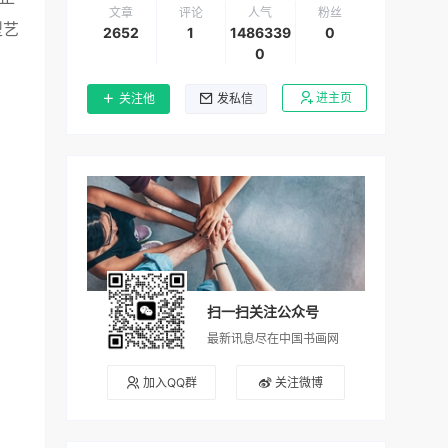
文章
评论
人气
粉丝
型艺
2652
1
1486339
0
0
进主页
关注他
发私信
扫一扫关注公众号
最新讯息尽在中国书画网
加入QQ群
关注微博