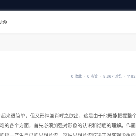
视频
0 收藏
0 点赞
9,367 浏览
116
起来很简单，但又形神兼肖呼之欲出，这是由于他既能把握整
困难的各个方面，首先必须加强对形象的认识和彻底的理解。作画
面的统一产生自已的思想意识，这种思想意识取决于对客观形象的