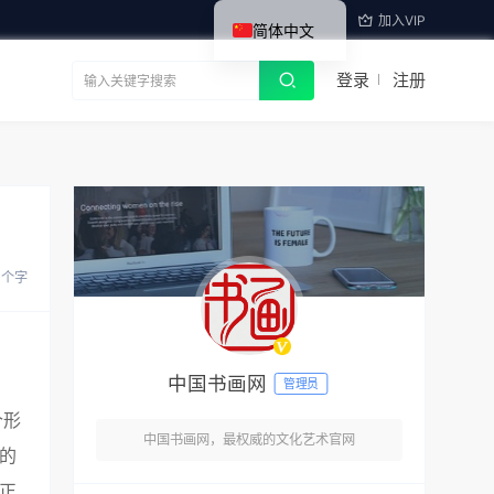
加入VIP
简体中文
登录
注册
2 个字
中国书画网
管理员
个形
中国书画网，最权威的文化艺术官网
的
正