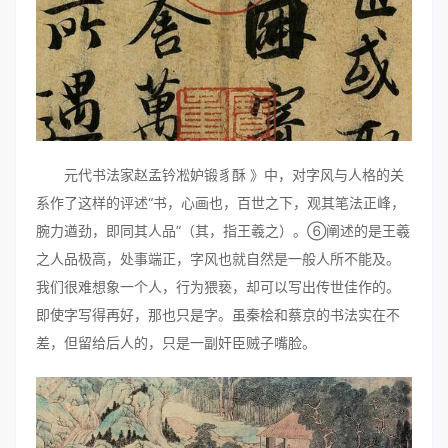
元代书法家赵孟钤凇妒锻豸酥 》中，对字风与人格的关
系作了这样的评述“书，心画也，百世之下，观其笔法正峰，
腕力遒劲，即同其人品”（其，指王羲之）。⑥阐述的是王羲
之人品极高，处事端正，字风也就自然是一般人所不能及。
我们很难想象一个人，行为猥亵，却可以写出传世佳作的。
即使字写得再好，那也只是字。虽秦桧和蔡京的书法实在不
差，但留给后人的，只是一副奸臣贼子嘴脸。