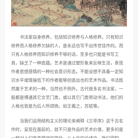
书法家自身修养，包括知识修养与人格修养。只有知识
修养而人格修养欠缺的人，是永远也写不出传世佳作的。而
只有人格修养而知识修养不够的话，至多也只能是书写工
具，缺乏了一种底蕴。艺术是通过塑形象来反映生活，表现
作者思想感情的一种社会意识形态。不能设想不具备一定知
识水平或情操低下的作者能够创造出也的艺术作品。书法既
然属于艺术的一种，当然也不例外。古代很多名书法家，一
般都是博通其它文艺门类，或以其它门类带动书法，他们的
人格也皆是为后人所颂扬，如王羲之，苏轼等。
当我们运用结构主义的理论来阐释《兰亭序》这千古名
作时，呈现在面前的，就不只是作品的艺术价值，更多的是
一种对人们审美情操的提升。从上文的论述中，我们得知，