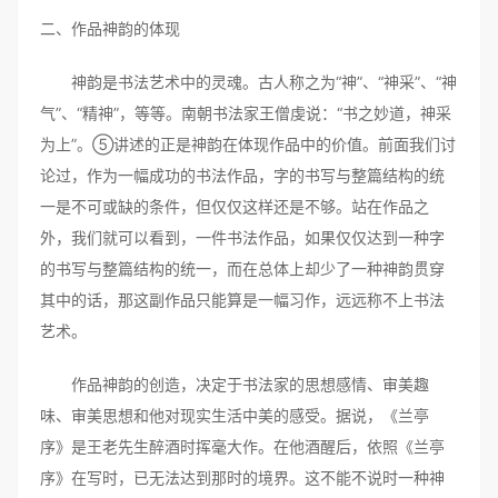
二、作品神韵的体现
神韵是书法艺术中的灵魂。古人称之为“神”、“神采”、“神
气”、“精神”，等等。南朝书法家王僧虔说：“书之妙道，神采
为上”。⑤讲述的正是神韵在体现作品中的价值。前面我们讨
论过，作为一幅成功的书法作品，字的书写与整篇结构的统
一是不可或缺的条件，但仅仅这样还是不够。站在作品之
外，我们就可以看到，一件书法作品，如果仅仅达到一种字
的书写与整篇结构的统一，而在总体上却少了一种神韵贯穿
其中的话，那这副作品只能算是一幅习作，远远称不上书法
艺术。
作品神韵的创造，决定于书法家的思想感情、审美趣
味、审美思想和他对现实生活中美的感受。据说，《兰亭
序》是王老先生醉酒时挥毫大作。在他酒醒后，依照《兰亭
序》在写时，已无法达到那时的境界。这不能不说时一种神