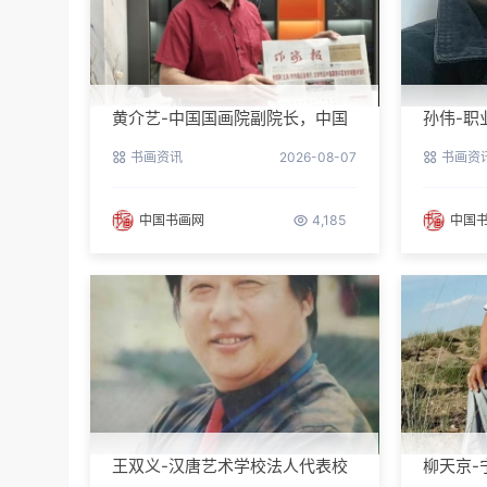
黄介艺-中国国画院副院长，中国
孙伟-职
民间书画家协会副主席
书画资讯
2026-08-07
书画资
中国书画网
4,185
中国
王双义-汉唐艺术学校法人代表校
柳天京-