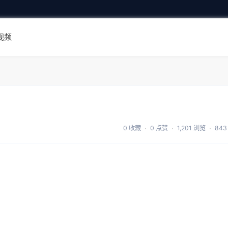
视频
0 收藏
0 点赞
1,201 浏览
843