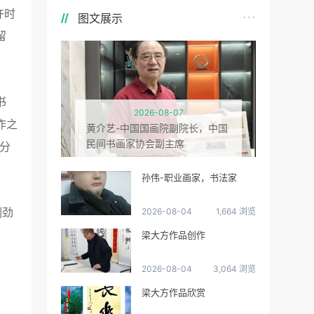
许时
图文展示
留
书
2026-08-07
作之
黄介艺-中国国画院副院长，中国
民间书画家协会副主席
分
孙伟-职业画家，书法家
刚劲
2026-08-04
1,664 浏览
梁大方作品创作
2026-08-04
3,064 浏览
梁大方作品欣赏