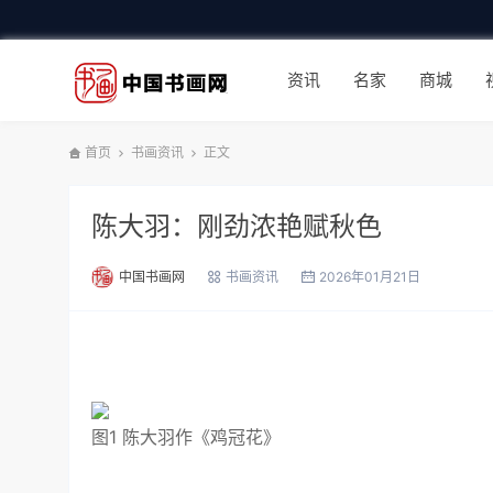
资讯
名家
商城
首页
书画资讯
正文
陈大羽：刚劲浓艳赋秋色
中国书画网
书画资讯
2026年01月21日
图1 陈大羽作《鸡冠花》