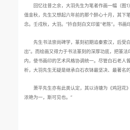
回忆往昔之余，大羽先生为笔者作画一幅（图1）
值金秋，先生又想起六年前的那个醉心十月，其下笔
念。壬戌秋，大羽。”钤自刻白文印鉴“老陈”。书画
先生书法崇尚碑学，篆刻初期追秦索汉，后受白石
出”。而绘画又得力于书法篆刻的深厚功底，把篆法
内，使书画印的艺术风格协调统一。尽管白石老人曾
析，大羽先生无疑是继承白石衣钵最坚决、最著名
萧平先生亦有此类认定，其以诗塘为《鸡冠花》题
浓艳为一，斯可见也。”