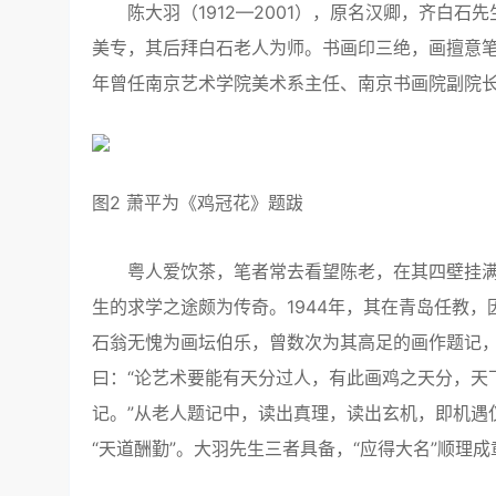
陈大羽（1912—2001），原名汉卿，齐白石
美专，其后拜白石老人为师。书画印三绝，画擅意笔
年曾任南京艺术学院美术系主任、南京书画院副院
图2 萧平为《鸡冠花》题跋
粤人爱饮茶，笔者常去看望陈老，在其四壁挂满
生的求学之途颇为传奇。1944年，其在青岛任教
石翁无愧为画坛伯乐，曾数次为其高足的画作题记
曰：“论艺术要能有天分过人，有此画鸡之天分，天
记。”从老人题记中，读出真理，读出玄机，即机遇
“天道酬勤”。大羽先生三者具备，“应得大名”顺理成