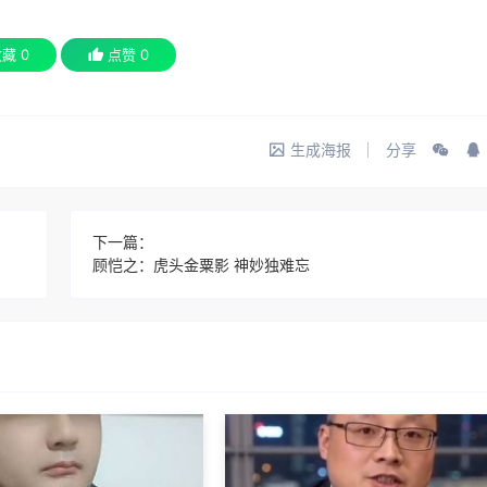
收藏
0
点赞
0
生成海报
分享
下一篇：
顾恺之：虎头金粟影 神妙独难忘