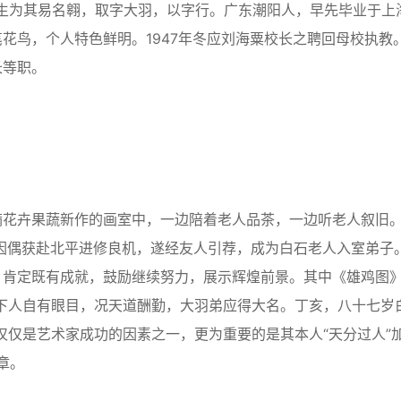
先生为其易名翱，取字大羽，以字行。广东潮阳人，早先毕业于上
花鸟，个人特色鲜明。1947年冬应刘海粟校长之聘回母校执教
长等职。
花卉果蔬新作的画室中，一边陪着老人品茶，一边听老人叙旧
，因偶获赴北平进修良机，遂经友人引荐，成为白石老人入室弟子
，肯定既有成就，鼓励继续努力，展示辉煌前景。其中《雄鸡图
下人自有眼目，况天道酬勤，大羽弟应得大名。丁亥，八十七岁
仅仅是艺术家成功的因素之一，更为重要的是其本人“天分过人”
章。