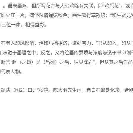
。虽未画鸡，但所写花卉与大公鸡略有关联，即“鸡冠花”。或
即火红一片，满怀深情诵赋秋色。画件署行草款识：“和生贤兄
印三位一体，相得益彰。
老人印风影响，治印巧拙相济，遒劲有力，“书从印入，印从
印味融于画理之中；反之，又将绘画的意境与法度渗透于书印创
断言“赵（之谦）吴（昌硕）之后，独见陈君”，但从其之后作品
的代表人物。
跋（图2）曰：“秋艳。陈大羽先生画，自白石翁处化来，合