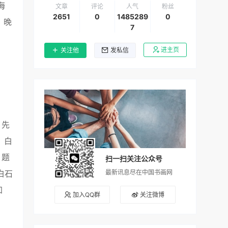
海
文章
评论
人气
粉丝
2651
0
1485289
0
。晚
7
进主页
关注他
发私信
。先
。白
》题
扫一扫关注公众号
最新讯息尽在中国书画网
白石
加
加入QQ群
关注微博