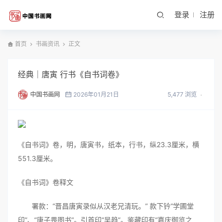
登录
注册
首页
书画资讯
正文
经典｜唐寅 行书《自书词卷》
中国书画网
2026年01月21日
5,477 浏览
《自书词》卷，明，唐寅书，纸本，行书，纵23.3厘米，横
551.3厘米。
《自书词》卷释文
署款：“晋昌唐寅录似从汉老兄清玩。” 款下钤“学圃堂
印”、“唐子畏图书”。引首印“吴趋”。鉴藏印有“嘉庆御览之