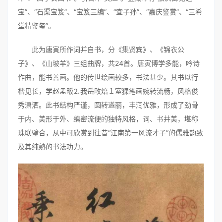
宝”、“石渠宝笈”、“宝笈三编”、“宜子孙”、“嘉庆鉴赏”、“三希
堂精鉴玺”。
此为唐寅所作词并自书，分《集贤宾》、《锦衣公
子》、《山坡羊》三组曲牌，共24首。唐寅博学多能，吟诗
作曲，能书善画。他的传世绘画较多，书法甚少。其书以行
楷见长，学赵孟畈⒉我岳畋焙１室猓笔画婉转流畅，风格俊
秀潇洒。此书结构严谨，圆转遒丽，丰润优雅，形成了劲骨
于内、美形于外、缜密流便的独特风格，词、书并美，堪称
珠联璧合，从中可欣赏到往昔“江南第一风流才子”的儒雅韵致
及其纯熟的书法功力。