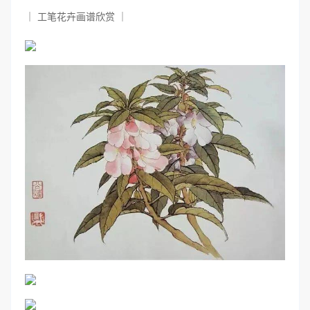
｜ 工笔花卉画谱欣赏 ｜