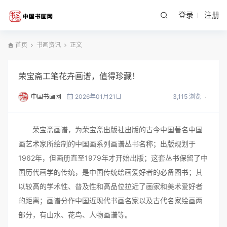
登录
注册
首页
书画资讯
正文
荣宝斋工笔花卉画谱，值得珍藏！
中国书画网
2026年01月21日
3,115 浏览
荣宝斋画谱，为荣宝斋出版社出版的古今中国著名中国
画艺术家所绘制的中国画系列画谱丛书名称；出版规划于
1962年，但画册直至1979年才开始出版；这套丛书保留了中
国历代画学的传统，是中国传统绘画爱好者的必备图书；其
以较高的学术性、普及性和高品位拉近了画家和美术爱好者
的距离；画谱分作中国近现代书画名家以及古代名家绘画两
部分，有山水、花鸟、人物画谱等。