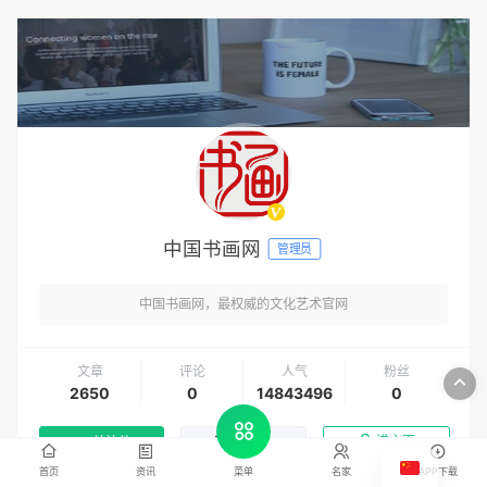
中国书画网
管理员
中国书画网，最权威的文化艺术官网
文章
评论
人气
粉丝
2650
0
14843496
0
进主页
关注他
发私信
首页
资讯
名家
APP下载
菜单