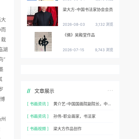
梁大方-中国书法家协会会员
偌大
2026-08-03
3,132 浏览
静而
《佛》吴殿堂作品
，栽
临湖
2026-07-15
9,743 浏览
鸟”
墨
其
岁
文章展示
徽博
[ 书画资讯 ]
黄介艺-中国国画院副院长，中国民间书画家协会副主席
[ 书画资讯 ]
孙伟-职业画家，书法家
扬州
逶
[ 书画视频 ]
梁大方作品创作
看，