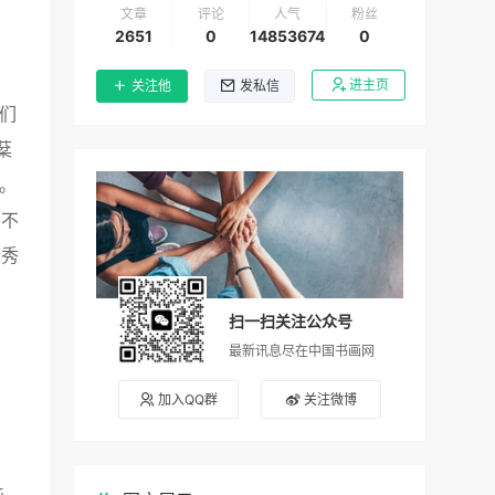
文章
评论
人气
粉丝
2651
0
14853674
0
进主页
关注他
发私信
们
棻
。
，不
新秀
扫一扫关注公众号
最新讯息尽在中国书画网
加入QQ群
关注微博