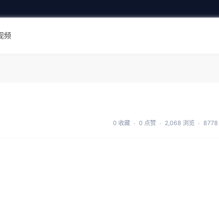
视频
0 收藏
0 点赞
2,068 浏览
877