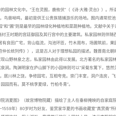
林文化中。“王在灵囿，鹿攸伏”（《诗·大雅·灵台》）。所
生，鸟兽呦鸣，最初是供王公贵族猎捕游乐的场地。囿内通常挖池
园”和“圃”则是最早的园林绿化种植地和菜蔬种植地。文献中关于
商纣王时期的宫廷御园及其行宫中的主要建筑。私家园林则伴随
居有良田广宅，背山临流，沟池环匝，竹木周布，场圃筑前，果
充王符仲长统列传》），这是古人对于理想私园的描述。魏晋南北朝
实现山野林泉之志，私家园林由此得以发展。北方著名的私家园
泉涧。陶渊明家在庐山脚下的小园林则可以“采菊东篱下，悠然
富，居川林之饶，争修园宅，互相夸竞。崇门丰室，洞户连房，飞
园园而有。莫不桃李夏绿，竹柏冬青”。
院消夏图》（故宫博物院藏）描绘了主人在垂柳掩映的自家庭
1559年）80岁时为好友、鉴赏家华夏的书画收藏室“真赏斋”所