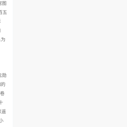
宫图
百五
影
曰
名为
元勋
如的
》卷
十
以遥
小