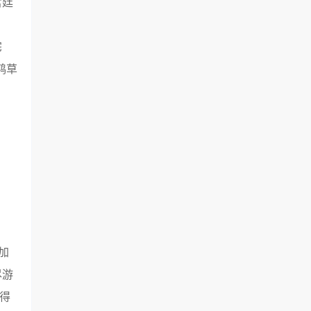
宫廷
宅
鸿草
加
尽游
得