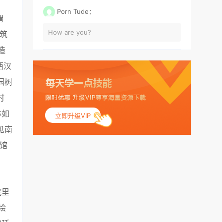
Porn Tude：
谓
How are you?
筑
造
西汉
园树
时
林如
立即升级VIP
见南
馆
院里
绘