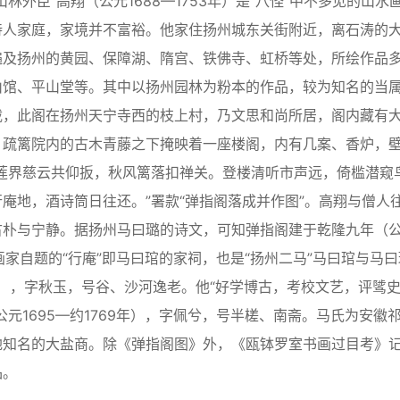
臣”高翔（公元1688—1753年）是“八怪”中不多见的山水
诗人家庭，家境并不富裕。他家住扬州城东关街附近，离石涛的
遍及扬州的黄园、保障湖、隋宫、铁佛寺、虹桥等处，所绘作品
山馆、平山堂等。其中以扬州园林为粉本的作品，较为知名的当
载，此阁在扬州天宁寺西的枝上村，乃文思和尚所居，阁内藏有
：疏篱院内的古木青藤之下掩映着一座楼阁，内有几案、香炉，
莲界慈云共仰扳，秋风篱落扣禅关。登楼清听市声远，倚槛潜窥
庵地，酒诗筒日往还。”署款“弹指阁落成并作图”。高翔与僧人
古朴与宁静。据扬州马曰璐的诗文，可知弹指阁建于乾隆九年（
画家自题的“行庵”即马曰琯的家祠，也是“扬州二马”马曰琯与马曰
5年），字秋玉，号谷、沙河逸老。他“好学博古，考校文艺，评骘
元1695—约1769年），字佩兮，号半槎、南斋。马氏为安徽
地知名的大盐商。除《弹指阁图》外，《瓯钵罗室书画过目考》
品。