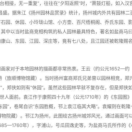
台相接，无一重复”，往往在“夕阳返照”时，“萧鼓灯船，如入汉
昌盛。据朱江《扬州园林品赏录》统计，扬州城内外共有园林二
万石园、休园、小玲珑山馆、小方壶、百尺梧桐阁、乔氏东园、
，其中以当时盐商竞相构筑的私人园林最具特色，著名如盐商马
的康山、东园、江园、深庄等，竟有七八处，且江园还被乾隆赐
家对于本地园林的描画都非常热衷。王云（约公元1652—约
二册（旅顺博物馆藏）。当时扬州富商郑氏兄弟曾以园林相竞，郑
园”，郑侠如则有“休园”。虽然这些园林早就不复存在，但是郑侠
世人面前。袁江作于康熙四十九年（公元1710年）的《东园图
东园”，卷尾自识“东园胜概，邗上袁江临其大略”。袁耀则在乾隆
宫博物院藏）。邗江为扬州，此图绘古扬州城郊风光，通过画面可
85—1760年），字浦山，号瓜田逸史等，为盐商马氏所作的《