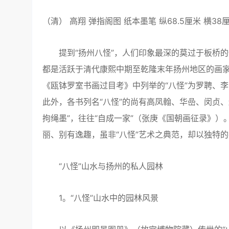
（清） 高翔 弹指阁图 纸本墨笔 纵68.5厘米 横3
提到“扬州八怪”，人们印象最深的莫过于板桥的
都是活跃于清代康熙中期至乾隆末年扬州地区的画家
《瓯钵罗室书画过目考》中列举的“八怪”为罗聘、
此外，各书列名“八怪”的尚有高凤翰、华嵒、闵贞、
拘绳墨”，往往“自成一家”（张庚《国朝画征录》）
丽、别有逸趣，虽非“八怪”艺术之典范，却以独特
“八怪”山水与扬州的私人园林
1。“八怪”山水中的园林风景