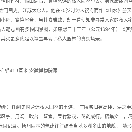
、梧桐竹林、假山湖石，意境悠远的私人园林小景。清代康熙朝
，号金门画史，江苏太仓人。他在70岁时为人祝寿而作《山水》册页
湖小舟、篱笆屋舍，虽朴素雅致，却一看便知非寻常人家的私人
）借古人笔意画有多幅园景图，如康熙三十三年（公元1694年）《庐
，其实更多的是以笔墨再现了私人园林的真实场景。
横41.6厘米 安徽博物院藏
州）任刺史时营造私人园林的事迹：“广陵城旧有高楼，湛之更
起风亭、月观、吹台、琴室，果竹繁茂，花药成行。招集文士，
造园记录。扬州园林的筑建往往结合当地多湖多山的地貌，“随形