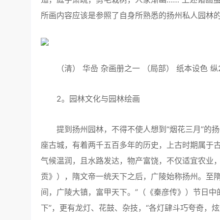
所画内容应该是参照了自身所熟悉的扬州私人园林
（清） 华嵒 杂画册之一 （局部） 纸本设色 纵26
2。园林文化与园林绘画
提到扬州园林，不得不使人想到“烟花三月”的扬州
座古城，有着两千五百多年的历史，上古时期属于
气候温润，且水路发达，物产富饶，不仅适宜农业，
贡》），隋文帝一统天下之后，广陵始称扬州。至隋
间，广陵大镇，富甲天下。”（《秦彦传》）节日中
下”，更有龙灯、花鼓、杂技，“各灯肆斗巧夸奇，