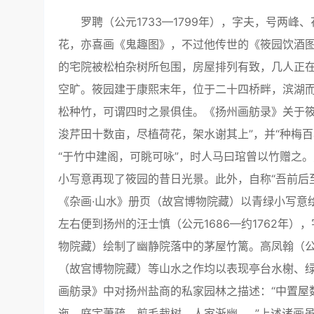
罗聘（公元1733—1799年），字夫，号两峰
花，亦喜画《鬼趣图》，不过他传世的《筱园饮酒
的宅院被松柏杂树所包围，房屋排列有致，几人正
空旷。筱园建于康熙末年，位于二十四桥畔，滨湖
松种竹，可谓四时之景俱佳。《扬州画舫录》关于筱
浚芹田十数亩，尽植荷花，架水谢其上”，并“种梅百
“于竹中建阁，可眺可咏”，时人马曰琯曾以竹赠之
小写意再现了筱园的昔日光景。此外，自称“吾前后至
《杂画·山水》册页（故宫博物院藏）以青绿小写意
左右便到扬州的汪士慎（公元1686—约1762年
物院藏）绘制了幽静院落中的茅屋竹篱。高凤翰（公元1
（故宫博物院藏）等山水之作均以表现亭台水榭、
画舫录》中对扬州盐商的私家园林之描述：“中置屋数
迤，庭宇萧疏，剪毛栽树，人家渐幽……”上述诸画