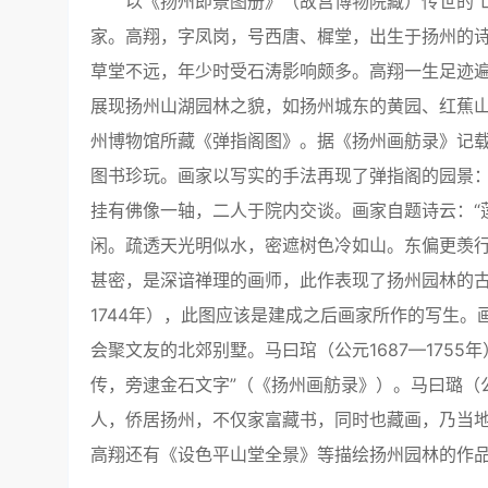
以《扬州即景图册》（故宫博物院藏）传世的“山林外
家。高翔，字凤岗，号西唐、樨堂，出生于扬州的
草堂不远，年少时受石涛影响颇多。高翔一生足迹
展现扬州山湖园林之貌，如扬州城东的黄园、红蕉
州博物馆所藏《弹指阁图》。据《扬州画舫录》记
图书珍玩。画家以写实的手法再现了弹指阁的园景
挂有佛像一轴，二人于院内交谈。画家自题诗云：“
闲。疏透天光明似水，密遮树色冷如山。东偏更羡行
甚密，是深谙禅理的画师，此作表现了扬州园林的
1744年），此图应该是建成之后画家所作的写生。
会聚文友的北郊别墅。马曰琯（公元1687—175
传，旁逮金石文字”（《扬州画舫录》）。马曰璐（公
人，侨居扬州，不仅家富藏书，同时也藏画，乃当
高翔还有《设色平山堂全景》等描绘扬州园林的作