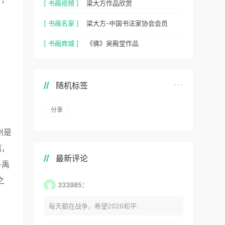
[ 书画视频 ]
梁大方作品欣赏
[ 书画名家 ]
梁大方-中国书法家协会会员
[ 书画商城 ]
《佛》吴殿堂作品
随机标签
分享
州是
越，
最新评论
·禹
之
333985：
每天都在战争，希望2026和平.