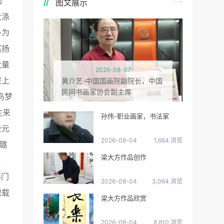
画
图文展示
大涤
多为
属扬
大量
2026-08-07
壁上
黄介艺-中国国画院副院长，中国
民间书画家协会副主席
鸟梦
往来
孙伟-职业画家，书法家
公元
2026-08-04
1,664 浏览
璐
梁大方作品创作
史
祁门
2026-08-04
3,064 浏览
记载
梁大方作品欣赏
2026-08-04
8,810 浏览