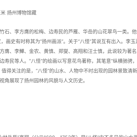
8厘米 扬州博物馆藏
竹石、李方膺的松梅、边寿民的芦雁、华嵒的山花翠鸟一类。他
，画史有时称其为“扬州画派”。关于“八怪”其说互有出入。李玉
李方膺、李鱓、金农、黄慎、郑燮、高翔和汪士慎，此说较为著名
边寿民等人。“八怪”的绘画以写意花鸟著称，其笔意“纵横驰骋
。值得关注的是，“八怪”的山水、人物中不时出现的园林景致清
的视角展现了扬州园林的风貌与人文历史。