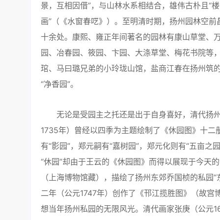
景，互相因借”，与山林水系相结合，雄伟古朴且“楼
画”（《水窗春呓》）。至明清时期，扬州园林空前
十余处。康熙、雍正年间著名的园林有康山草堂、
园、冶春园、筱园、卞园、大涤草堂、梅花书院等
琯、马曰璐兄弟的小玲珑山馆，盐商江春在扬州筑
“净香园”。
无论是受园主之托还是出于自身喜好，清代扬州画
1735年）曾经以四季为主题绘制了《休园图》十
有“影园”，郑元嗣有“嘉树园”，郑元化则有“五亩之
“休园”却由于王云的《休园图》而得以展现于今天的
（上海博物馆藏），描绘了扬州东郊乔国桢的私园“
二年（公元1747年）创作了《邗江揽胜图》（故
想当年扬州私园的无限风光。清代画家张庚（公元16