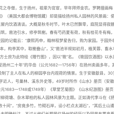
、花之寺僧，生于扬州，祖辈为官宦，早年拜师金农。罗聘擅画梅
图》（美国大都会博物馆藏）却是描绘扬州私人园林的风景画：
在屋内饮酒清谈。大概是秋冬时节，叶木已然飘零，庭院显得寂
而筑，凿池引水，修亭筑榭。春有芍药夏有荷，秋有桂花冬有梅
园的记载云：“康熙丙申，翰林程梦星告归，购为家园。于园外
本，构亭其中，取榭叠山”，又“凿池半规如初月，植芙蓉、畜水
。方士庶为此特绘《赠竹图》，因以“筱”名。《筱园饮酒图》以水
扬州二十年”的华嵒（公元1682—1756年）在扬州卖画多年，
绘制了主人在私人的柳园亭台内观荷的情景。生于安徽歙县，30
），字近人，号巢林、溪东外史等，49岁时所作《山水》册页（安
683—1748或1749年）《草堂艺菊图》《山水纪游图》册页
绿柳荷塘、杂木翠柏的私人园林风景为主题。正如清代李斗在《
十间”，“房竟多竹，竹砌石岸，设小栏点太湖石”，“其后土山
虽未明确标注，不过从他们长期居住扬州的经历以及园景布置来