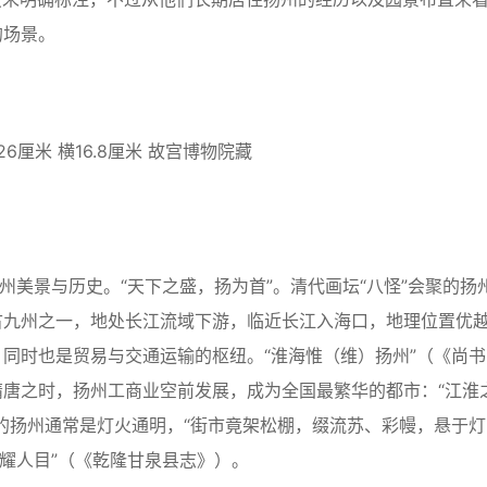
的场景。
厘米 横16.8厘米 故宫博物院藏
美景与历史。“天下之盛，扬为首”。清代画坛“八怪”会聚的扬
古九州之一，地处长江流域下游，临近长江入海口，地理位置优
同时也是贸易与交通运输的枢纽。“淮海惟（维）扬州”（《尚书
唐之时，扬州工商业空前发展，成为全国最繁华的都市：“江淮
的扬州通常是灯火通明，“街市竟架松棚，缀流苏、彩幔，悬于灯
炫耀人目”（《乾隆甘泉县志》）。