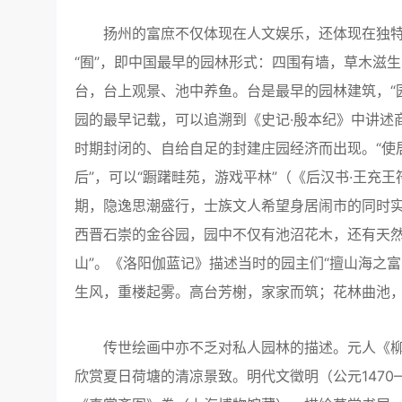
扬州的富庶不仅体现在人文娱乐，还体现在独特的园
“囿”，即中国最早的园林形式：四围有墙，草木滋
台，台上观景、池中养鱼。台是最早的园林建筑，“
园的最早记载，可以追溯到《史记·殷本纪》中讲述
时期封闭的、自给自足的封建庄园经济而出现。“使
后”，可以“蹰躇畦苑，游戏平林”（《后汉书·王
期，隐逸思潮盛行，士族文人希望身居闹市的同时
西晋石崇的金谷园，园中不仅有池沼花木，还有天然
山”。《洛阳伽蓝记》描述当时的园主们“擅山海之
生风，重楼起雾。高台芳榭，家家而筑；花林曲池，
传世绘画中亦不乏对私人园林的描述。元人《柳
欣赏夏日荷塘的清凉景致。明代文徵明（公元1470—