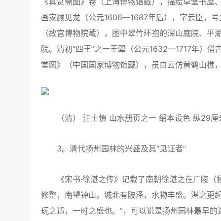
《真赏斋图》卷（上海博物馆藏），描绘草堂书屋
画家顾见龙（公元1606—1687年后），字云臣
（故宫博物院藏），图中翠竹环抱的深山庭院、平
院。清初“四王”之一王翚（公元1632—1717年
堂图》（中国国家博物馆藏），虽自云仿黄鹤山樵
（清） 汪士慎 山水册页之一 绢本设色 纵29厘米 
3。清代扬州园林的兴盛及其“见证者”
《宋书·徐湛之传》记载了南朝徐湛之在广陵（扬
修整，南望钟山。城北有陂泽，水物丰盛。湛之更
玩之适，一时之盛也。”，可以说是扬州园林最早的