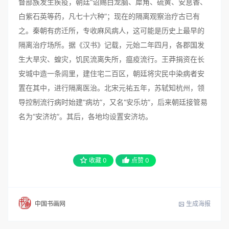
督部族发生疾疫，朝廷“诏赐白龙脑、犀角、硫黄、安息香、
白紫石英等药，凡七十六种”；现在的隔离观察治疗古已有
之。秦朝有疠迁所，专收麻风病人，这可能是历史上最早的
隔离治疗场所。据《汉书》记载，元始二年四月，各郡国发
生大旱灾、蝗灾，饥民流离失所，瘟疫流行。王莽捐资在长
安城中造一条闾里，建住宅二百区，朝廷将灾民中染病者安
置在其中，进行隔离医治。北宋元祐五年，苏轼知杭州，领
导控制流行病时始建“病坊”，又名“安乐坊”，后来朝廷接管易
名为“安济坊”。其后，各地均设置安济坊。
收藏
0
点赞
0
生成海报
中国书画网