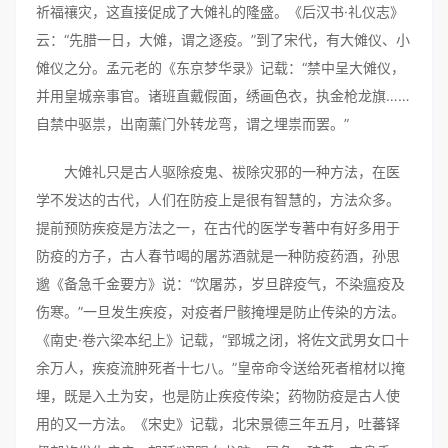
祈福禳灾，这直接促成了大傩礼的隆盛。《后汉书·礼仪志》
云：“先腊一日，大傩，谓之逐疫。”到了宋代，有大傩仪、小
傩仪之分。孟元老的《东京梦华录》记载：“禁中呈大傩仪，
并用皇城亲事官。诸班直戴假面，绣画色衣，执金枪龙旗……
自禁中驱祟，出南薰门外转龙弯，谓之埋祟而罢。”
大傩礼只是古人驱除疫鬼、祓除灾邪的一种方法，在医
学不发达的古代，人们在防疫上是很有智慧的，方法众多。
提前预防疾疫是方法之一，在古代的医学专著中有好多用于
防疫的方子，古人春节喝的屠苏酒就是一种防疫药酒，孙思
邈《备急千金要方》说：“饮屠苏，岁旦辟疫气，不染瘟疫及
伤寒。”一旦发生疾疫，对疫者尸骸掩埋是防止传染的方法。
《南史·卷六梁本纪上》记载，“郢城之闭，将佐文武男女口十
余万人，疾疫流肿死者十七八。”皇帝命令送给死者棺材以掩
埋，既是入土为安，也是防止疾疫传染；药物防疫是古人使
用的又一方法。《宋史》记载，北宋景德三年五月，吐蕃铎