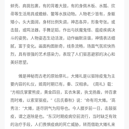
蚌壳、肩挑包裹，有的背着大鼓，有的身佩木板、水瓢、炊
帚等生活用具或蟾蜍、鳖等水族动物。人物老少皆有，身躯
矮小，头大面阔，身材比例失调，神态各异，形象夸张。或
击鼓，或鸣法器，手舞足蹈，作出与妖魔鬼怪、瘟疫疾病决
斗的姿势。人物姿态生动活泼，动作幽默诙谐，神情表达细
腻，富于变化。画面构图新奇，线条流畅，场面气氛欢快热
烈，具有很强的艺术感染力，表现了人们驱恶避邪的决心和
美好愿望。
傩是神秘而古老的原始祭礼，大傩礼是以驱除疫鬼为主
要内容的礼仪，姬周时期已有，秦、汉相承。《周礼》载：
“方相氏掌蒙熊皮，黄金四目，玄衣朱裳，执戈扬盾，帅百隶
而时难，以索室驱疫。”《吕氏春秋》说：“命有司大傩。”高
秀注：“大傩，逐尽阴气为阳导也。今人腊岁前一日，击鼓驱
疫，谓之逐除是也。”东汉时期疫病空前流行，当时缺乏有效
的治疗手段，人们畏惧疫病的死亡威胁，转而借助大傩礼来