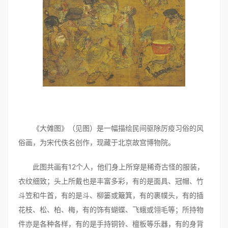
《大傩图》（见图）是一幅描绘民间驱除厉疫习俗的风
俗画，为宋代佚名创作，现藏于北京故宫博物院。
此图共画有12个人，他们身上所穿是稀奇古怪的服装，
衣纹细致；头上所戴也是丰富多彩，有的是面具、冠帽、竹
斗笠和牛首，有的是斗、柳篓或簸箕，有的裹幞头，有的插
花枝、松、柏、梅，有的饰有蝴蝶、飞蛾或翎毛等；所持物
件亦是各种各样，有的是手持铜铃、檀板等乐器，有的身背