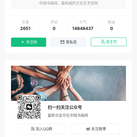
中国书画网，最权威的文化艺术官网
文章
评论
人气
粉丝
2651
0
14848437
0
进主页
关注他
发私信
扫一扫关注公众号
最新讯息尽在中国书画网
加入QQ群
关注微博