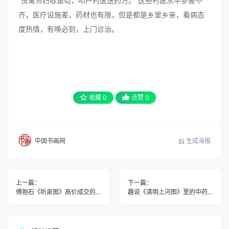
“傍篱邻妇收鱼笱，叩户村医送药方。”这些村医水平参差不
齐，医疗设施差，药材也有限，但是都是乡里乡亲，看病态
度热情，有唤必到，上门诊治。
收藏
0
点赞
0
生成海报
中国书画网
上一篇：
下一篇：
傅抱石《听泉图》高价成交的理由
趣说《清明上河图》里的中药铺