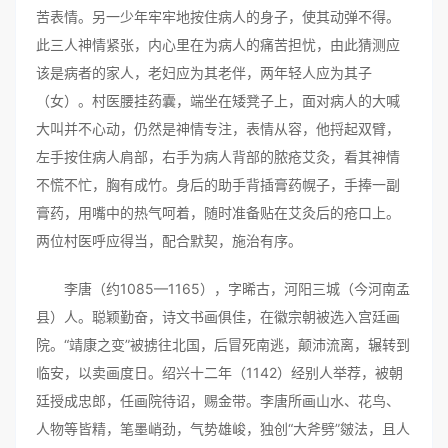
苦表情。另一少年牢牢地按住病人的身子，使其动弹不得。
此三人神情紧张，内心里在为病人的痛苦担忧，由此猜测应
该是病者的家人，老妇应为其老伴，两年轻人应为其子
（女）。村医腰挂药囊，端坐在矮凳子上，面对病人的大喊
大叫并不心动，仍然是神情专注，表情从容，他捋起双臂，
左手按住病人肩部，右手为病人背部的脓疮艾灸，看其神情
不慌不忙，胸有成竹。身后的助手背插膏药幌子，手捧一副
膏药，用嘴中的热气呵着，随时准备贴在艾灸后的疮口上。
两位村医呼应得当，配合默契，施治有序。
李唐（约1085—1165），字晞古，河阳三城（今河南孟
县）人。聪颖勤奋，诗文书画俱佳，在徽宗朝被选入宫廷画
院。“靖康之变”被掳往北国，后冒死南逃，颠沛流离，辗转到
临安，以卖画度日。绍兴十二年（1142）经别人举荐，被朝
廷授成忠郎，任画院待诏，赐金带。李唐所画山水、花鸟、
人物等皆精，笔墨峭劲，气势雄峻，独创“大斧劈”皴法，且人