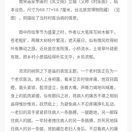
南宋画家李唐的《炙艾图》立轴（又称《村医图》，绢
本设色，尺寸为68.77×58.7厘米，台北故宫博物院藏）（见
图），则描绘了当时村医治病的情景。
图中所绘季节为盛夏之时，作者以大笔挥写树木躯干，
苍老粗犷，两棵大树枝叶繁茂，遮天蔽日，似有微风吹得树
叶有舞动之感，近处是农舍院落，小桥流水，土坡草叶疏密
有致，把乡村小景描绘得朴实无华，乡风浓郁。
浓浓的树阴之下是画的表现主题，一个老村医正在为一
个老农医治。病人上身袒露，看来艾灸时很疼痛，他双目圆
瞪，眉头紧锁，髭须竖立，张着大嘴，声嘶力竭地叫喊着，
身上的肌肉紧绷，似有颤抖之状，将病人的痛苦不堪之相刻
画得惟妙惟肖，跃然纸上；为避免病人不忍疼痛挣扎乱动，
一老妇的双手紧紧抓住病人一条胳膊，一腿跪地，另一脚踩
住病人的腿。一年轻者拽住病人的另一条胳膊，并死死地踩
住病人的另一条腿，将脸藏在老妇人身后，不忍看病人的痛