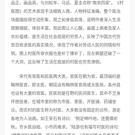
品正、画品高，与刘松年、马远、夏圭合称“南宋四家”。《村
医图》的艺术表现手法细致入微，人物特征准确，整个医治
场面描绘得生动形象，观之如身临其境，说明作者深入生活
观察细腻，体验丰富。观此图让人心酸，画面上病者及家人
衣衫褴褛，是生活在社会底层的穷苦人，反映了中国古代穷
苦百姓求医的真实情况，体现了作者对劳动人民的同情和怜
悯。图上村医所穿衣服也是补丁摞补丁，且左裤腿还破了一
个大洞，这反映了生活在底层的村医也穷苦潦倒。
宋代有官医和民医两大类，官医在朝为官，最顶端的是
翰林医官，即太医，朝廷设有翰林医官局或太医局，各州县
也设有大量的官医。民医则是在野的民间医生，其中不乏身
怀绝技者，在城市里的称为市医、里医，开医铺、药铺坐
诊。而农村的医生称为村医，大多数没有固定的诊所，游走
各地为人治病。如王安石有诗曰：“侧足呻吟地，连甍瘴疟
秋。穷乡医自绌，小市药难求。”陆游也有描写村医的诗句：