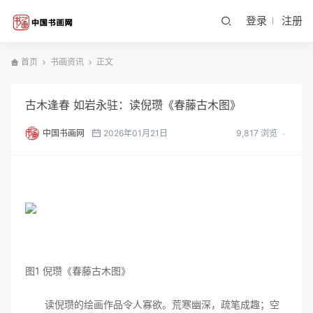
登录
注册
首页
书画资讯
正文
古木逢春 如岩永驻：读倪瓒《春藤古木图》
中国书画网
2026年01月21日
9,817 浏览
图1 倪瓒《春藤古木图》
读倪瓒的绘画作品令人寡欲。荒寒幽深，疏笔成趣；空