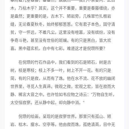
木，乃枯木乎？其实，这个并不重要，重要是春藤缠绕，亦
是盎然；更重要的是，古木下、陋岩旁，几株翠竹扎根岩
缝，无论春夏秋冬，始终郁郁葱葱。它有君子本色，固守清
贫，守一怀远，不着凡尘。这里没有喧嚣，没有缤纷，没有
争奇斗艳，甚至没有世俗的斑斓。有的只是黑白，皆大欢
喜。黑中蕴玄机，白中有七彩。难道这才是倪瓒所要？
在倪瓒的竹石作品中，我们看到的石是陋石，树是古
树，枝是寒枝；枝上不多一叶，树上不开一花。有的只是
简，有的只是寂，从而有了逸。他在水不流、花不放的幽闭
世界里，寻觅人生真谛。微观之微，宏观之宏，皆在寂而大
静、稀言大音之中。也许恰如韦应物之诗云：“万物自生听，
太空恒寂寥。还从静中起，却向静中消。”
倪瓒的绘画，呈现的是寂寥世界。那里只有孤山、陋
岩、枯木、瘦水、空亭等。他由寂而逸，孤绝清高，目中无