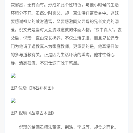
寂寥然，无有而有。形成如此个性特色，与他小时候的生活
环境分不开。虽然少时丧父，却一直生活在富贵乡中。这既
要感谢祖父的敛财遗富，又要感激同父异母的兄长文光的溺
爱。倪文光是当时太湖流域道教的体面人物，“玄中真人”。丧
父后，倪瓒一直由兄长抚养，不仅生活无虞，而且兄长还专
门为他请了道教真人为家庭教师，更重要的是，他耳濡目染
的多与道教有关。正是因为生活环境的熏陶，他才性僻心
静、清高孤傲、不思仕途而耽于笔墨。
图2 倪瓒《筠石乔柯图》
图3 倪瓒《丛篁古木图》
倪瓒的绘画虽师法董源、荆浩、李成等，却食之而化，