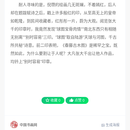
耐人寻味的是，倪瓒的绘画几无斑斓，不着嫣红，后人
却在题跋赋诗之后，戳上许多殷红的印，从至高无上的皇帝
如乾隆，到民间收藏者，红彤彤一片，蔚为大观。阅览张大
千的印章时，我竟然发现“球图宝骨肉情”“南北东西只有相随
无别离”“别时容易”三印。“球图”取自陆游“天球与河图，千古
所共秘”诗意。前二印表明，《春藤古木图》是稀罕之宝。既
然如此，为什么要割让于人呢？大凡张大千出让他人作品，
均钤上“别时容易”印章。
收藏
0
点赞
0
生成海报
中国书画网