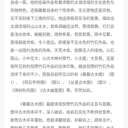
自成一家。他的绘画作品有着浓郁的太湖流域的文化底色与
风物特色，还暗藏着自身的个性修养。无论景物还是风物，
无不深刻烙下江南的印记。他运用极简至洁的笔墨，描绘出
太湖流域的山山水水，其格调幽远淡然，寥阔寂静。它们总
是浅水依岸，蜿蜒别致；疏林参差，若即若离；简中见繁，
意境超拔世俗，令人思远。即便是不见水色的竹石作品，也
是一派简约洗练的风格，天荒木枯、寂静无人的境地。以石
窥山，小中见大；以古木映衬翠竹，小主题，大背景。这是
我所见到的倪瓒竹石作品的总体印象。据说倪瓒的竹石作品
流传下来的不少，而我目前所见过的有《春藤古木图》（图
1）、《筠石乔柯图》（图2）、《丛篁古木图》（图3）、
《琪树秋风图》《古木幽篁图》等，尽然如此。
《春藤古木图》最能体现倪瓒竹石作品的主旨与意趣。
图中古木同本并干，深入破岩，由岩石风化不断供给营养，
故而古木并非蓬勃，而是清癯挺拔，并躯向上；疏枝无叶，
攀附着几茎春藤，垂垂然，飘飘然——我们不禁要问：此古