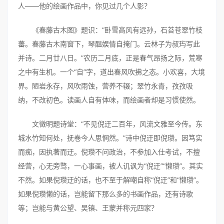
人——他的绘画作品中，你见过几个人影？
《春藤古木图》题识：“卧雪高风有远孙，石苔苍翠竹枝
蕃。春藤古木南窗下，琴醖娱情自掩门。云林子为叔玙写此
并诗。二月廿八日。”农历二月底，正是春气昂扬之际，荒寒
之中有生机。一个“自”字，道出春风吹拂之态。小欢喜，大境
界。陋岩永存，风吹雨蚀，营养不辍；翠竹永青，孜孜吸
纳，不改初色。读画人自有体味，而绘画者却是习惯使然。
文徵明题诗堂：“不见倪迂二百年，风流文雅至今传。东
城水竹知何处，抚卷今人思惘然。”诗中倪迂即倪瓒。因笃实
而痴，因执著而迂。倪瓒不问政治，不参加入仕考试，不擅
经营，心无旁骛，一心事画，被人讥讽为“倪迂”“懒瓒”。其实
不然。如果倪瓒迂的话，也不至于解嘲自称“倪迂”和“懒瓒”。
如果倪瓒懒的话，岂能留下那么多的书画作品，还有诗歌
等；岂能与黄公望、吴镇、王蒙并称元四家？