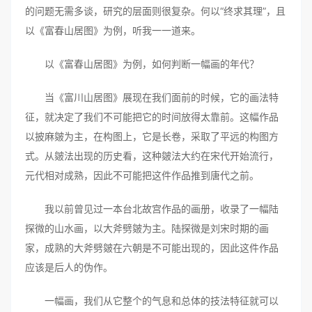
的问题无需多谈，研究的层面则很复杂。何以“终求其理”，且
以《富春山居图》为例，听我一一道来。
以《富春山居图》为例，如何判断一幅画的年代？
当《富川山居图》展现在我们面前的时候，它的画法特
征，就决定了我们不可能把它的时间放得太靠前。这幅作品
以披麻皴为主，在构图上，它是长卷，采取了平远的构图方
式。从皴法出现的历史看，这种皴法大约在宋代开始流行，
元代相对成熟，因此不可能把这件作品推到唐代之前。
我以前曾见过一本台北故宫作品的画册，收录了一幅陆
探微的山水画，以大斧劈皴为主。陆探微是刘宋时期的画
家，成熟的大斧劈皴在六朝是不可能出现的，因此这件作品
应该是后人的伪作。
一幅画，我们从它整个的气息和总体的技法特征就可以