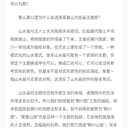
何以为题？
那么黄公望为什么会选择富春山为绘画主题呢？
山水画与文人士大夫隐居关系密切。比如唐代隐士卢鸿
隐居嵩山，把他隐居的环境画了下来；王维在辋川隐居，辋
川一带也成为描绘对象。在历史上便形成了一个传统，一种
模式化的山水图式。很多山水画可能有一个具体的主题，但
把这个主题换成甲也可以，换成乙也可以，它可以适当地参
考实际的景色，但基本不是对实际景色的如实描绘。拿着一
幅山水画与实景去对照，这违反了山水画创作的基本常识。
山水画的主题往往和作者生活的地域、或理想中的生活
环境关系比较大。所以我们经常看到“辋川图”之类的描绘，很
多和蓝田县辋川的地貌没有关系，但不妨碍其被称为“辋川
图”。“富春山居”也是这样一个主题的延续，它反映的是隐逸
的人生境界。这幅画的名称，我们把它换成“辋川山居”，关系