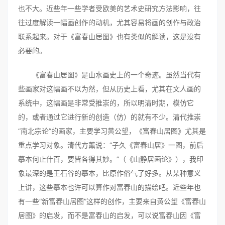
也不大。近些年一些学者受欧美的艺术史研究方法影响，往
往过度解读一幅画创作的动机，尤其容易将画的创作与政治
联系起来。对于《富春山居图》也有类似的解读，这是没有
必要的。
《富春山居图》是山水画史上的一个奇迹。虽然当代有
些画家对这幅画不以为然，但从历史上看，尤其在文人画的
系统中，这幅画是非常受推崇的，所以明清时期，模仿它
的，或者通过它进行新的创造（仿）的就有不少。清代推崇
“南北宗论”的画家，主要学习黄公望，《富春山居图》尤其是
重点学习对象。清代方薰说：“子久《富春山居》一图，前后
摹本何止什百，要皆各得其妙。”（《山静居画论》），我印
象最深的是王石谷的摹本，比原作俗气了好多。从某种意义
上讲，这些摹本也许可以算作对富春山的描绘吧。近些年也
有一些“新富春山居图”这样的创作，主要来自黄公望《富春山
居图》的启发，而不是富春山的启发，可以说富春山因《富