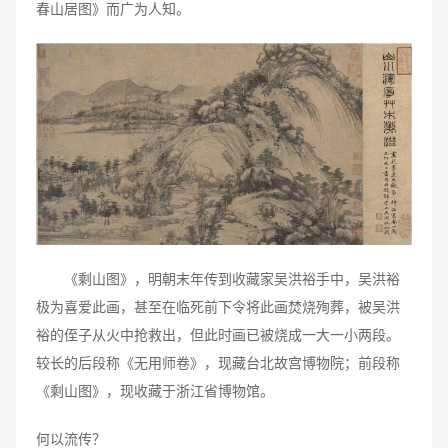
春山居图》而广为人知。
《剩山图》，明朝末年传到收藏家吴洪裕手中，吴洪裕
极为喜爱此画，甚至在临死前下令将此画焚烧殉葬，被吴洪
裕的侄子从火中抢救出，但此时画已被烧成一大一小两段。
较长的后段称《无用师卷》，现藏台北故宫博物院；前段称
《剩山图》，现收藏于浙江省博物馆。
何以流传？