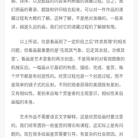
期、排序、以及题跋的内容来判断画的递藏过程。总之，我
们把画的著录、题跋和钤印结合起来，可以对一件作品的递
藏过程有大概的了解。这种了解，不是绝对准确的。一般来
讲，越是久远的画，我们对它的递藏过程的了解越有限。
以上所说，仅是看画到了一定阶段之后“终求其理”的相关
问题，但看画最重要的是“先观其气象，后定其去就，次根其
意”。看画是艺术意象的再次创造，不是简单的对客观图像的
机械反应。一幅画从它最初的构思、描绘、完成、鉴赏，每
个环节都是有创造性的。欣赏过程也是一个创造过程，而不
是简单的镜子式的反射。不同的观者获得的美感既有差别，
又有相似性。差别来自每个赏鉴者的主观意识，相似性来自
画幅的本身。
艺术作品不需要语言文字解释，这是欣赏绘画时要注意
的。我们经常遇到一些鉴赏的理论和课程，这实际上是有问
题的。现在很多绘画鉴赏需要引导，有复杂的社会原因。对