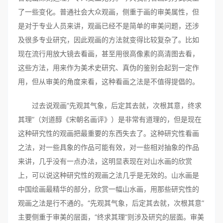
了一些变化。普通社会大众观画，侧重于画的审美属性，但
是对于专业人员来讲，观画已经不是简单的审美问题，还涉
及很多专业研究，因此观画的方法就变得比较复杂了。比如
现在流行用放大镜去看画，甚至用很高像素的高清图去看，
这些方法，用来作为美术史研究、真伪的鉴别会起到一定作
用，但从审美的角度来看，这种看画之法是不值得提倡的。
过去说观画“先观其气象，后定其去就，次根其意，终求
其理”（刘道醇《宋朝名画评》）是非常有道理的，但是现在
这种研究性的观画把最重要的东西失去了。这种研究性看画
之法，对一些具象的作品可能有效，对一些相对抽象的作品
来讲，几乎没有一点办法，这明显表现在对山水画的欣赏
上，可以说这种研究性的观画之法几乎是无效的。山水画是
中国绘画最精华的部分，欣赏一幅山水画，用那些研究性的
观画之法是行不通的。“先观其气象，后定其去就，次根其意”
主要侧重于审美的层面，“终求其理”则涉及研究的层面。审美