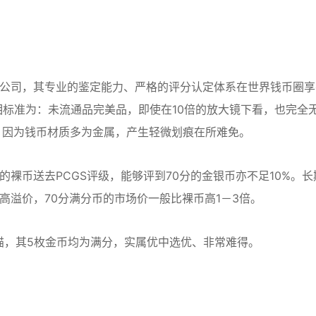
公司，其专业的鉴定能力、严格的评分认定体系在世界钱币圈享
的品相标准为：未流通品完美品，即使在10倍的放大镜下看，也完全
，因为钱币材质多为金属，产生轻微划痕在所难免。
的裸币送去PCGS评级，能够评到70分的金银币亦不足10%。长
高溢价，70分满分币的市场价一般比裸币高1－3倍。
金套猫，其5枚金币均为满分，实属优中选优、非常难得。