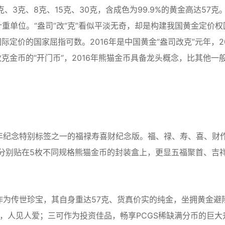
3克、8克、15克、30克，含成色为99.9%的黄金高达57克
计重单位。“盎司”改“克”看似平淡无奇，却是构建我国黄金定价权
定价的国家屈指可数。2016年是中国黄金“盎司改克”元年，20
金币的“开门币”，2016年熊猫金币具备龙头概念，比其他一
年纪念特别标签之一的福禄寿喜财纪念版。福、禄、寿、喜、财
签分别贴在5枚不同规格熊猫金币的封装盒上，更显五福聚首、吉
可作为传世珍宝，其自身重达57克、货真价实的纯金，坐拥黄金避
祥，人见人爱；三可作为投资佳品，畅享PCGS稀缺满分币的巨大