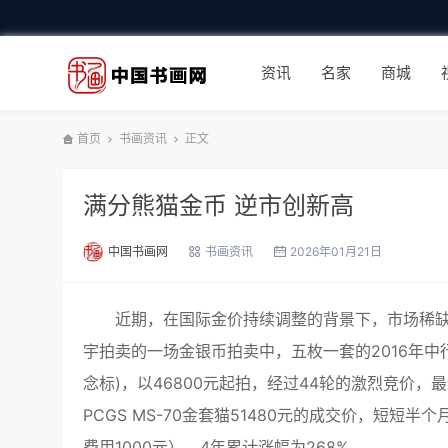
资讯
名家
商城
首页
书画资讯
正文
满分熊猫金币 逆市创新高
中国书画网
书画资讯
2026年01月21日
近期，在国际金价持续调整的背景下，市场稀缺
宇拍卖的一场金银币拍卖中，五枚一套的2016年中行P
念标)，以46800元起拍，经过44轮的激烈竞价，
PCGS MS-70金套猫51480元的成交价，短短半
费用1000元），4年累计涨幅为268%。