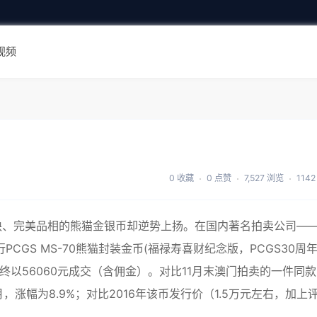
视频
0 收藏
0 点赞
7,527 浏览
114
、完美品相的熊猫金银币却逆势上扬。在国内著名拍卖公司—
CGS MS-70熊猫封装金币(福禄寿喜财纪念版，PCGS30周
最终以56060元成交（含佣金）。对比11月末澳门拍卖的一件同款
个月，涨幅为8.9%；对比2016年该币发行价（1.5万元左右，加上