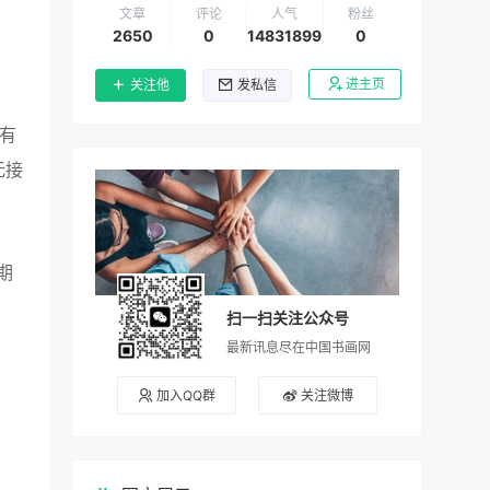
文章
评论
人气
粉丝
2650
0
14831899
0
进主页
关注他
发私信
有
无接
期
扫一扫关注公众号
最新讯息尽在中国书画网
加入QQ群
关注微博