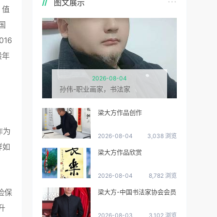
图文展示
。值
国
16
般年
2026-08-04
孙伟-职业画家，书法家
梁大方作品创作
作为
2026-08-04
3,038 浏览
祥如
梁大方作品欣赏
2026-08-04
8,782 浏览
险保
梁大方-中国书法家协会会员
升
2026-08-03
3,102 浏览