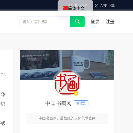
加入VIP
APP下载
简体中文
登录
注册
2 个字
—华
中国书画网
管理员
年纪
中国书画网，最权威的文化艺术官网
评级