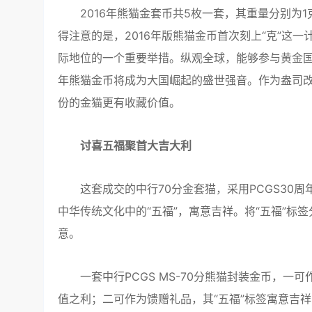
2016年熊猫金套币共5枚一套，其重量分别为1克、
得注意的是，2016年版熊猫金币首次刻上“克”这一
际地位的一个重要举措。纵观全球，能够参与黄金国际
年熊猫金币将成为大国崛起的盛世强音。作为盎司改克
份的金猫更有收藏价值。
讨喜五福聚首大吉大利
这套成交的中行70分金套猫，采用PCGS30周
中华传统文化中的“五福”，寓意吉祥。将“五福”标
意。
一套中行PCGS MS-70分熊猫封装金币，一
值之利；二可作为馈赠礼品，其“五福”标签寓意吉