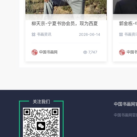
柳天京-宁夏书协会员，现为西夏
郭金栋-
区书协第三届理事
长兼理
书画资讯
2026-06-14
书画资
中国书画网
7,747
中国
关注我们
中国书画网
中国书画网官