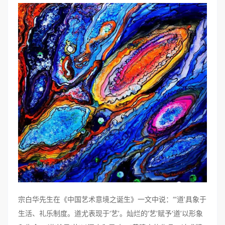
宗白华先生在《中国艺术意境之诞生》一文中说：“‘道’具象于
生活、礼乐制度。道尤表现于‘艺’。灿烂的‘艺’赋予‘道’以形象