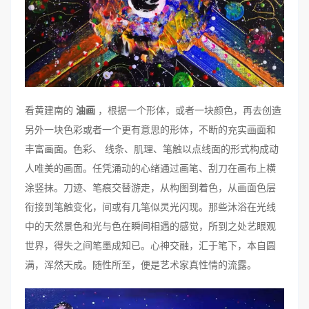
看黄建南的
油画
，根据一个形体，或者一块颜色，再去创造
另外一块色彩或者一个更有意思的形体，不断的充实画面和
丰富画面。色彩、 线条、肌理、笔触以点线面的形式构成动
人唯美的画面。任凭涌动的心绪通过画笔、刮刀在画布上横
涂竖抹。刀迹、笔痕交替游走，从构图到着色，从画面色层
衔接到笔触变化，间或有几笔似灵光闪现。那些沐浴在光线
中的天然景色和光与色在瞬间相遇的感觉，所到之处艺眼观
世界，得失之间笔墨成知已。心神交融，汇于笔下，本自圆
满，浑然天成。随性所至，便是艺术家真性情的流露。