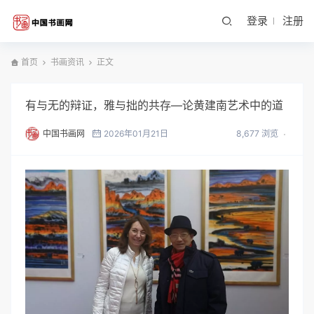
登录
注册
首页
书画资讯
正文
有与无的辩证，雅与拙的共存—论黄建南艺术中的道
中国书画网
2026年01月21日
8,677 浏览